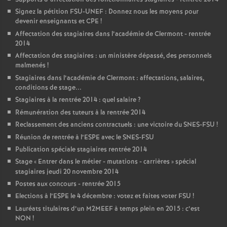
Signez la pétition FSU-UNEF : Donnez nous les moyens pour
devenir enseignants et CPE
!
Affectation des stagiaires dans l’académie de Clermont - rentrée
2014
Affectation des stagiaires : un ministère dépassé, des personnels
malmenés
!
Stagiaires dans l’académie de Clermont : affectations, salaires,
conditions de stage...
Stagiaires à la rentrée 2014 : quel salaire
?
Rémunération des tuteurs à la rentrée 2014
Reclassement des anciens contractuels : une victoire du SNES-FSU
!
Réunion de rentrée à l’ESPE avec le SNES-FSU
Publication spéciale stagiaires rentrée 2014
Stage «
Entrer dans le métier - mutations - carrières
» spécial
stagiaires jeudi 20 novembre 2014
Postes aux concours - rentrée 2015
Elections à l’ESPE le 4 décembre : votez et faites voter FSU
!
Lauréats titulaires d’un M2MEEF à temps plein en 2015 : c’est
NON
!