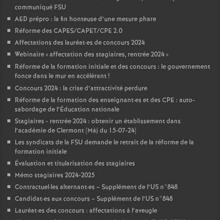
communiqué FSU
AED prépro : la fin honteuse d’une mesure phare
Réforme des CAPES/CAPET/CPE 2.0
Affectations des lauréat
·
es de concours 2024
Webinaire «
affectation des stagiaires, rentrée 2024
»
Réforme de la formation initiale et des concours : le gouvernement
fonce dans le mur en accélérant
!
Concours 2024 : la crise d’attractivité perdure
Réforme de la formation des enseignant
·
es et des CPE : auto-
sabordage de l’Éducation nationale
Stagiaires - rentrée 2024 : obtenir un établissement dans
l’académie de Clermont [Màj du 15-07-24]
Les syndicats de la FSU demande le retrait de la réforme de la
formation initiale
Évaluation et titularisation des stagiaires
Mémo stagiaires 2024-2025
Contractuel
·
les alternant
·
es – Supplément de l’US n°848
Candidat
·
es aux concours – Supplément de l’US n°848
Lauréat
·
es des concours : affectations à l’aveugle