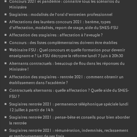
Concours 2021 et pandémie : connaître tous les scénarios du
Ministère
Stagiaires : modalités de l’oral d’entretien professionnel
Affectations des lauréats concours 2021 : barème, types
d’affectation, modalités, report de stage, aide du SNES-FSU
Affectation des stagiaires : affectation à l’aveugle
?
Concours : des listes complémentaires doivent être établies
Webinaire FSU : Quel concours et quelle formation pour devenir
enseignant-e
? La FSU décrypte la réforme lundi 7 juin à 20h30
Alternants contractuels : beaucoup de flou dans les réponses du
Ministère
!
Affectation des stagiaires - rentrée 2021 : comment obtenir un
établissement dans l’académie
?
Contractuels alternants : quelle affectation
? Quelle aide du SNES-
FSU
?
Stagiaires rentrée 2021 : permanence téléphonique spéciale lundi
12 juillet à partir de 14 h
Stagiaires rentrée 2021 : pense-bête et conseils pour bien aborder
la rentrée
Stagiaires rentrée 2021 : rémunération, indemnités, reclassement
et remboursement de ses frais