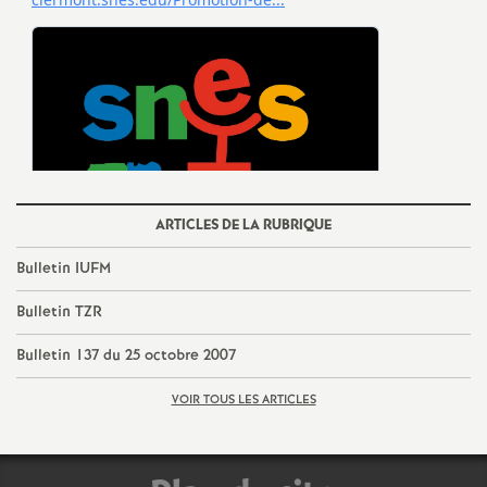
e
m
e
n
t
ARTICLES DE LA RUBRIQUE
Bulletin IUFM
s
Bulletin TZR
d
Bulletin 137 du 25 octobre 2007
e
VOIR TOUS LES ARTICLES
S