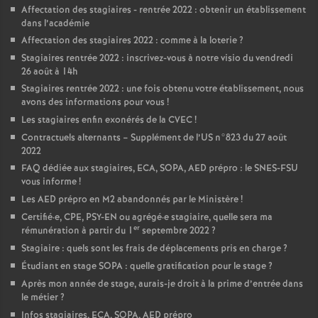
Affectation des stagiaires - rentrée 2022 : obtenir un établissement
dans l’académie
Affectation des stagiaires 2022 : comme à la loterie
?
Stagiaires rentrée 2022 : inscrivez-vous à notre visio du vendredi
26 août à 14h
Stagiaires rentrée 2022 : une fois obtenu votre établissement, nous
avons des informations pour vous
!
Les stagiaires enfin exonérés de la CVEC
!
Contractuels alternants – Supplément de l’US n°823 du 27 août
2022
FAQ dédiée aux stagiaires, ECA, SOPA, AED prépro : le SNES-FSU
vous informe
!
Les AED prépro en M2 abandonnés par le Ministère
!
Certifié
·
e, CPE, PSY-EN ou agrégé
·
e stagiaire, quelle sera ma
er
rémunération à partir du 1
septembre 2022
?
Stagiaire : quels sont les frais de déplacements pris en charge
?
Étudiant en stage SOPA : quelle gratification pour le stage
?
Après mon année de stage, aurais-je droit à la prime d’entrée dans
le métier
?
Infos stagiaires, ECA, SOPA, AED prépro