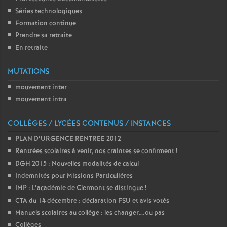
Séries technologiques
o
Formation continue
Prendre sa retraite
u
En retraite
r
MUTATIONS
mouvement inter
s
mouvement intra
COLLÈGES / LYCÉES CONTENUS / INSTANCES
PLAN D’URGENCE RENTREE 2012
Rentrées scolaires à venir, nos craintes se confirment
!
DGH 2015 : Nouvelles modalités de calcul
Indemnités pour Missions Particulières
IMP : L’académie de Clermont se distingue
!
CTA du 14 décembre : déclaration FSU et avis votés
Manuels scolaires au collège : les changer….ou pas
Collèges