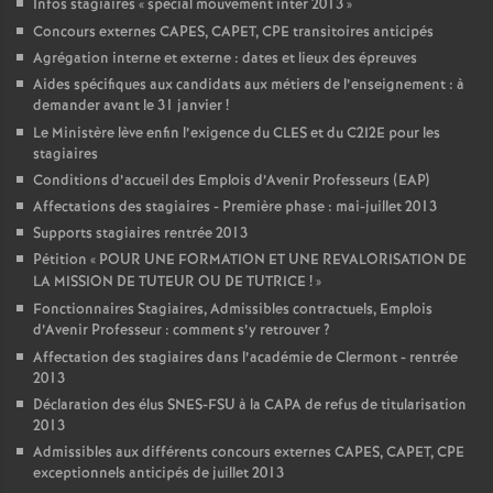
Infos stagiaires «
spécial mouvement inter 2013
»
Concours externes CAPES, CAPET, CPE transitoires anticipés
Agrégation interne et externe : dates et lieux des épreuves
Aides spécifiques aux candidats aux métiers de l’enseignement : à
demander avant le 31 janvier
!
Le Ministère lève enfin l’exigence du CLES et du C2I2E pour les
stagiaires
Conditions d’accueil des Emplois d’Avenir Professeurs (EAP)
Affectations des stagiaires - Première phase : mai-juillet 2013
Supports stagiaires rentrée 2013
Pétition «
POUR UNE FORMATION ET UNE REVALORISATION DE
LA MISSION DE TUTEUR OU DE TUTRICE
!
»
Fonctionnaires Stagiaires, Admissibles contractuels, Emplois
d’Avenir Professeur : comment s’y retrouver
?
Affectation des stagiaires dans l’académie de Clermont - rentrée
2013
Déclaration des élus SNES-FSU à la CAPA de refus de titularisation
2013
Admissibles aux différents concours externes CAPES, CAPET, CPE
exceptionnels anticipés de juillet 2013