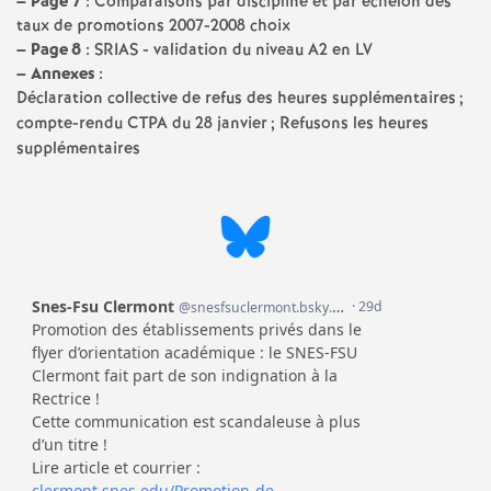
e
–
Page 7
: Comparaisons par discipline et par échelon des
taux de promotions 2007-2008 choix
s
–
Page 8
: SRIAS - validation du niveau A2 en LV
–
Annexes
:
Déclaration collective de refus des heures supplémentaires
;
E
compte-rendu CTPA du 28 janvier
; Refusons les heures
supplémentaires
n
s
e
i
g
n