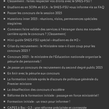
Classement : faites respecter vos droits avec le SNES-FSU
!
Etudiant
·
es en SOPA et ECA : le SNES-FSU vous informe via sa FAQ
Passer les concours de la session 2025
Mutations inter 2025 : réunions, visios, permanences spéciales
stagiaires
Comment faire valider des services à l’étranger dans ma nouvelle
carrière après le concours
? [Classement]
Mini-guide SNES-FSU spécial «
étudiant
·
es de M2
»
Crise du recrutement : le Ministère rate-t-il son coup pour les
concours 2025
?
Concours 2025 : le ministère de l’Éducation nationale organise la
pénurie de personnels
!
Je passe un concours de recrutement du second degré public 2025
En finir avec la pénurie aux concours
La formation initiale après le discours de politique générale du
Premier ministre
La désaffection des concours s’accélère
Réforme de la formation initiale : passage en force ministériel
!
Formation initiale : un tract pour informer
!
CAPES à Bac +2,5 : une réforme précipitée et contestée