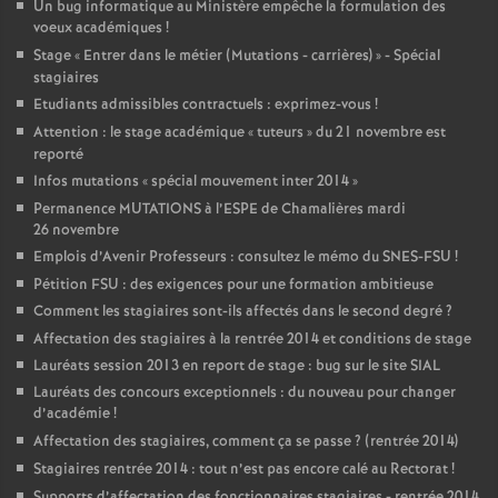
Un bug informatique au Ministère empêche la formulation des
voeux académiques
!
Stage «
Entrer dans le métier (Mutations - carrières)
» - Spécial
stagiaires
Etudiants admissibles contractuels : exprimez-vous
!
Attention : le stage académique «
tuteurs
» du 21 novembre est
reporté
Infos mutations «
spécial mouvement inter 2014
»
Permanence MUTATIONS à l’ESPE de Chamalières mardi
26 novembre
Emplois d’Avenir Professeurs : consultez le mémo du SNES-FSU
!
Pétition FSU : des exigences pour une formation ambitieuse
Comment les stagiaires sont-ils affectés dans le second degré
?
Affectation des stagiaires à la rentrée 2014 et conditions de stage
Lauréats session 2013 en report de stage : bug sur le site SIAL
Lauréats des concours exceptionnels : du nouveau pour changer
d’académie
!
Affectation des stagiaires, comment ça se passe
? (rentrée 2014)
Stagiaires rentrée 2014 : tout n’est pas encore calé au Rectorat
!
Supports d’affectation des fonctionnaires stagiaires - rentrée 2014