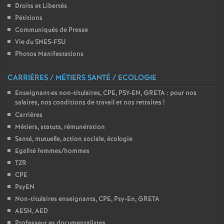
Droits et Libertés
é
Pétitions
Communiqués de Presse
O
Vie du SNES-FSU
Photos Manifestations
r
CARRIÈRES / MÉTIERS SANTÉ / ECOLOGIE
l
Enseignant
·
es non-titulaires, CPE, PSY-EN, GRETA : pour nos
salaires, nos conditions de travail et nos retraites
!
é
Carrières
Métiers, statuts, rémunération
a
Santé, mutuelle, action sociale, écologie
Egalité femmes/hommes
TZR
n
CPE
PsyEN
s
Non-titulaires enseignants, CPE, Psy-En, GRETA
AESH, AED
T
Professeur.es documentalistes