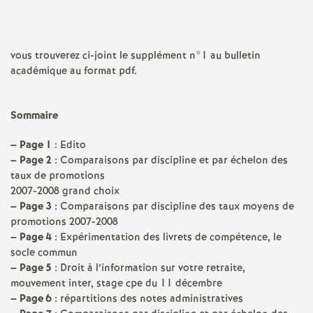
a
vous trouverez ci-joint le supplément n°1 au bulletin
t
académique au format pdf.
i
Sommaire
o
–
Page 1
: Edito
–
Page 2
: Comparaisons par discipline et par échelon des
n
taux de promotions
2007-2008 grand choix
a
–
Page 3
: Comparaisons par discipline des taux moyens de
promotions 2007-2008
l
–
Page 4
: Expérimentation des livrets de compétence, le
socle commun
–
Page 5
: Droit à l’information sur votre retraite,
d
mouvement inter, stage cpe du 11 décembre
–
Page 6
: répartitions des notes administratives