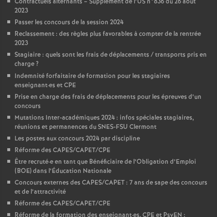
Contractuels alternants – Supplément de l’US n°836 du 26 août
2023
Passer les concours de la session 2024
Reclassement : des règles plus favorables à compter de la rentrée
2023
Stagiaire : quels sont les frais de déplacements / transports pris en
charge
?
Indemnité forfaitaire de formation pour les stagiaires
enseignant
·
es et CPE
Prise en charge des frais de déplacements pour les épreuves d’un
concours
Mutations Inter-académiques 2024 : infos spéciales stagiaires,
réunions et permanences du SNES-FSU Clermont
Les postes aux concours 2024 par discipline
Réforme des CAPES/CAPET/CPE
Être recruté
·
e en tant que Bénéficiaire de l’Obligation d’Emploi
(BOE) dans l’Éducation Nationale
Concours externes des CAPES/CAPET : 7 ans de sape des concours
et de l’attractivité
Réforme des CAPES/CAPET/CPE
Réforme de la formation des enseignant
·
es, CPE et PsyEN :