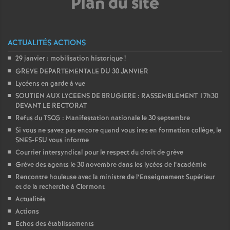
Plan du site
e
c
ACTUALITÉS ACTIONS
o
29 janvier : mobilisation historique
!
GREVE DEPARTEMENTALE DU 30 JANVIER
n
Lycéens en garde à vue
SOUTIEN AUX LYCEENS DE BRUGIERE : RASSEMBLEMENT 17h30
DEVANT LE RECTORAT
d
Refus du TSCG : Manifestation nationale le 30 septembre
Si vous ne savez pas encore quand vous irez en formation collège, le
d
SNES-FSU vous informe
Courrier intersyndical pour le respect du droit de grève
e
Grève des agents le 30 novembre dans les lycées de l’académie
Rencontre houleuse avec la ministre de l’Enseignement Supérieur
et de la recherche à Clermont
g
Actualités
Actions
r
Echos des établissements