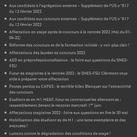
Aux candidats à l’agrégation externe – Supplément de l’US n°817
du 12 février 2022
Aux candidats aux concours externes – Supplément de l’US n°817
du 12 février 2022
Affectation en stage après le concours à la rentrée 2022 [Maj du 01-
04-22]
Réforme des concours et de la formation initiale : y voir plus clair
!
Affectations des lauréat-es concours 2022
AED en préprofessionnalisation : la foire aux questions du SNES-
FSU
Futur-es stagiaires à la rentrée 2022 : le SNES-FSU Clermont vous
aide à préparer votre affectation
Postes perdus au CAPES : le terrible bilan Blanquer sur l’attractivité
des concours
Etudiant
·
es en M1 MEEF, futur
·
es contractuel
·
les alternant
·
es :
er
rassemblement devant le rectorat mercredi 1
juin
Affectations stagiaires 2022 : foire aux questions en live le 30 mai
Mobilisation des étudiant•es de M1 : une lutte exemplaire et des
avancées
!
Luttons contre la dégradation des conditions de stage
!