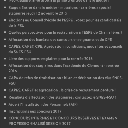
Néo-titulaire, ai-je droit à la prime d’entrée dans le métier
?
Stage «
Entrer dans le métier - mutations - carrières
» spécial
stagiaires jeudi 12 novembre 2015
Elections au Conseil d’école de l’ESPE : votez pour les candidat(e)s
de la FSU
Quelles perspectives pour la restauration à l’ESPE de Chamalières
?
Affectation des lauréats des concours enseignants et de CPE
CAPES, CAPET, CPE, Agrégation : conditions, modalités et conseils
du SNES-FSU
Liste des supports stagiaires pour la rentrée 2016
Affectation des stagiaires dans l’académie de Clermont - rentrée
2016
CAPA de refus de titularisation : bilan et déclaration des élus SNES-
FSU
CAPES, CAPET et agrégation : la crise de recrutement perdure
!
Résultats d’affectation des stagiaires : contactez le SNES-FSU
!
Aide à l’Installation des Personnels (AIP)
Inscriptions aux concours 2017
CONCOURS INTERNES ET CONCOURS RESERVES ET EXAMEN
PROFESSIONNALISÉ SESSION 2017