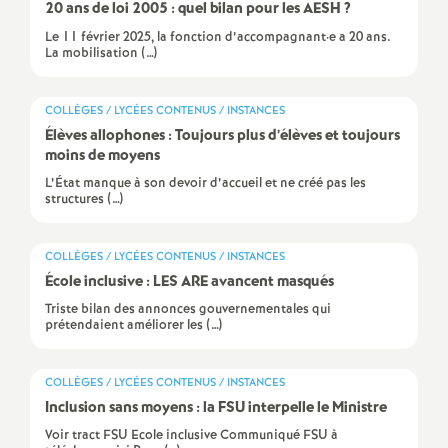
e
20 ans de loi 2005 : quel bilan pour les AESH
?
Le 11 février 2025, la fonction d’accompagnant·e a 20 ans.
s
La mobilisation (…)
E
COLLÈGES / LYCÉES CONTENUS / INSTANCES
Élèves allophones : Toujours plus d’élèves et toujours
n
moins de moyens
L’État manque à son devoir d’accueil et ne créé pas les
s
structures (…)
e
COLLÈGES / LYCÉES CONTENUS / INSTANCES
École inclusive : LES ARE avancent masqués
i
Triste bilan des annonces gouvernementales qui
prétendaient améliorer les (…)
g
COLLÈGES / LYCÉES CONTENUS / INSTANCES
n
Inclusion sans moyens : la FSU interpelle le Ministre
Voir tract FSU Ecole inclusive Communiqué FSU à