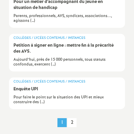
Pour un métier d’accompagnant du jeune en
é
situation de handicap
Parents, professionnels, AVS, syndicats, associations...,
agissons (…)
O
r
COLLÈGES / LYCÉES CONTENUS / INSTANCES
Petition à signer en ligne : mettre fin à la précarité
des AVS.
l
Aujourd’hui, près de 15 000 personnels, tous statuts
confondus, exercent (…)
é
COLLÈGES / LYCÉES CONTENUS / INSTANCES
a
Enquête UPI
Pour faire le point sur la situation des UPI et mieux
n
construire des (…)
s
1
2
T