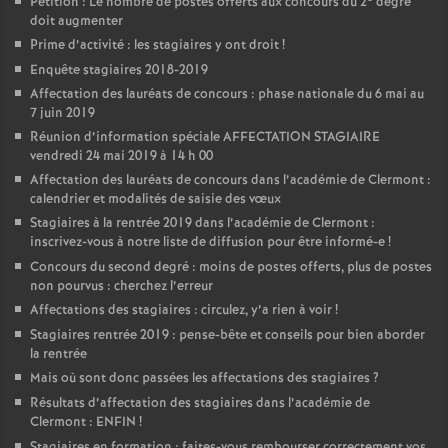
Pétition : Le nombre de postes offerts aux concours du 2
degré
doit augmenter
Prime d’activité : les stagiaires y ont droit
!
Enquête stagiaires 2018-2019
Affectation des lauréats de concours : phase nationale du 6 mai au
7 juin 2019
Réunion d’information spéciale AFFECTATION STAGIAIRE
vendredi 24 mai 2019 à 14 h 00
Affectation des lauréats de concours dans l’académie de Clermont :
calendrier et modalités de saisie des vœux
Stagiaires à la rentrée 2019 dans l’académie de Clermont :
inscrivez-vous à notre liste de diffusion pour être informé-e
!
Concours du second degré : moins de postes offerts, plus de postes
non pourvus : cherchez l’erreur
Affectations des stagiaires : circulez, y’a rien à voir
!
Stagiaires rentrée 2019 : pense-bête et conseils pour bien aborder
la rentrée
Mais où sont donc passées les affectations des stagiaires
?
Résultats d’affectation des stagiaires dans l’académie de
Clermont : ENFIN
!
Stagiaires en formation : faites-vous rembourser correctement vos