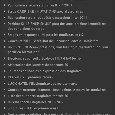
Publication spéciale stagiaires IUFM 2010
Stage CARRIERE - MUTATIONS spécial stagiaires
Publication stagiaires spéciale mutations inter 2011
Pétition SNES-SNEP-SNUEP pour des améliorations immédiates
des conditions de stage
Stages en responsabilité pour les étudiants en M2
Concours 2011 : le résultat de l’inconséquence du ministère
URGENT : NON aux pressions, tous les stagiaires doivent pouvoir
partir en formation
!
Elections au conseil d’école de l’IUFM le 8 février
!
Affectation des lauréats de concours 2011
Journées nationales d’expression des stagiaires
CLES et C2I : premiers reculs
?
LUC CHATEL, l’illusionniste des recrutements
Concours externes-internes : Inscriptions et nouvelles modalités
Liste des supports stagiaires rentrée 2011
Bulletin spécial stagiaires 2011-2012
Stagiaires 2011 : exprimez-vous
!
Professeurs stagiaires : le stage «
carrières, métiers, mutations
» est