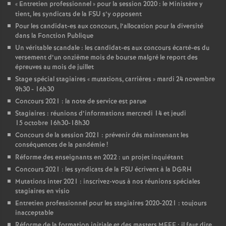
«
Entretien professionnel
» pour la session 2020 : le Ministère y
tient, les syndicats de la FSU s’y opposent
Pour les candidat-es aux concours, l’allocation pour la diversité
dans la Fonction Publique
Un véritable scandale : les candidat-es aux concours écarté-es du
versement d’un onzième mois de bourse malgré le report des
épreuves au mois de juillet
Stage spécial stagiaires «
mutations, carrières
» mardi 24 novembre
9h30 - 16h30
Concours 2021 : la note de service est parue
Stagiaires : réunions d’informations mercredi 14 et jeudi
15 octobre 16h30-18h30
Concours de la session 2021 : prévenir dès maintenant les
conséquences de la pandémie
!
Réforme des enseignants en 2022 : un projet inquiétant
Concours 2021 : les syndicats de la FSU écrivent à la DGRH
Mutations inter 2021 : inscrivez-vous à nos réunions spéciales
stagiaires en visio
Entretien professionnel pour les stagiaires 2020-2021 : toujours
inacceptable
Réforme de la formation initiale et des masters MEEF : il faut dire