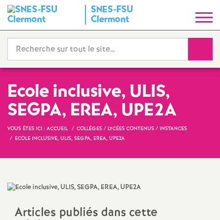
SNES-FSU
S
Clermont
y
Reche
n
d
Ecole inclusive, ULIS,
SEGPA, EREA, UPE2A
i
VOUS ÊTES ICI :
ACCUEIL
COLLÈGES / LYCÉES CONTENUS / INSTANCES
c
ECOLE INCLUSIVE, ULIS, SEGPA, EREA, UPE2A
a
t
N
Articles publiés dans cette