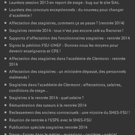
Lauréats session 2013 en report de stage : bug sur le site SIAL
Lauréats des concours exceptionnels : du nouveau pour changer
d’académie
!
Affectation des stagiaires, comment ça se passe
? (rentrée 2014)
Stagiaires rentrée 2014 : tout n’est pas encore calé au Rectorat
!
Supports d’affectation des fonctionnaires stagiaires - rentrée 2014
Signez la pétition FSU-UNEF : Donnez nous les moyens pour
devenir enseignants et CPE
!
Affectation des stagiaires dans l’académie de Clermont - rentrée
2014
Affectation des stagiaires : un ministère dépassé, des personnels
malmenés
!
Stagiaires dans l’académie de Clermont : affectations, salaires,
conditions de stage...
Stagiaires à la rentrée 2014 : quel salaire
?
Rémunération des tuteurs à la rentrée 2014
Reclassement des anciens contractuels : une victoire du SNES-FSU
!
Réunion de rentrée à l’ESPE avec le SNES-FSU
Publication spéciale stagiaires rentrée 2014
Stage «
Entrer dans le métier - mutations - carrières
» spécial