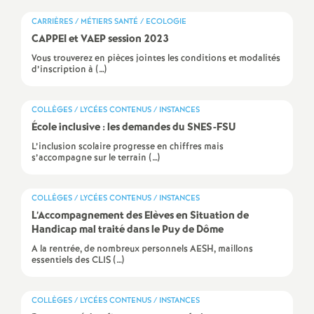
e
CARRIÈRES / MÉTIERS SANTÉ / ECOLOGIE
CAPPEI et VAEP session 2023
c
Vous trouverez en pièces jointes les conditions et modalités
d’inscription à (…)
o
COLLÈGES / LYCÉES CONTENUS / INSTANCES
n
École inclusive : les demandes du SNES-FSU
L’inclusion scolaire progresse en chiffres mais
d
s’accompagne sur le terrain (…)
d
COLLÈGES / LYCÉES CONTENUS / INSTANCES
L’Accompagnement des Elèves en Situation de
e
Handicap mal traité dans le Puy de Dôme
A la rentrée, de nombreux personnels AESH, maillons
g
essentiels des CLIS (…)
r
COLLÈGES / LYCÉES CONTENUS / INSTANCES