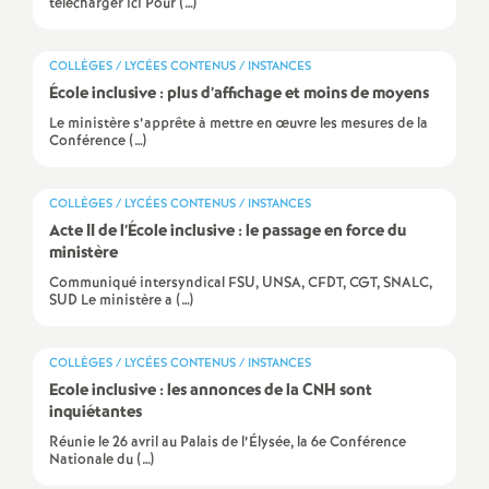
e
télécharger ici Pour (…)
m
COLLÈGES / LYCÉES CONTENUS / INSTANCES
École inclusive : plus d’affichage et moins de moyens
e
Le ministère s’apprête à mettre en œuvre les mesures de la
Conférence (…)
n
COLLÈGES / LYCÉES CONTENUS / INSTANCES
t
Acte II de l’École inclusive : le passage en force du
ministère
s
Communiqué intersyndical FSU, UNSA, CFDT, CGT, SNALC,
SUD Le ministère a (…)
d
COLLÈGES / LYCÉES CONTENUS / INSTANCES
e
Ecole inclusive : les annonces de la CNH sont
inquiétantes
Réunie le 26 avril au Palais de l’Élysée, la 6e Conférence
S
Nationale du (…)