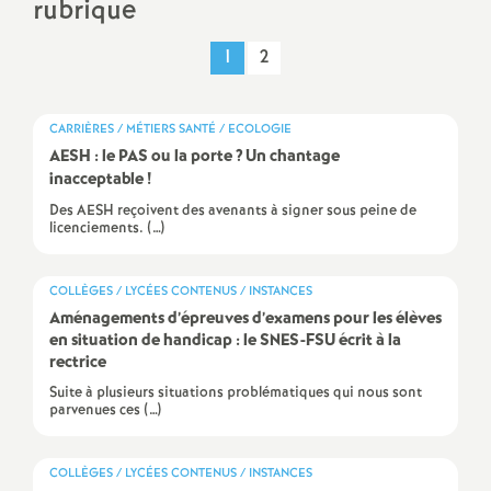
rubrique
a
1
2
t
CARRIÈRES / MÉTIERS SANTÉ / ECOLOGIE
i
AESH : le PAS ou la porte
? Un chantage
inacceptable
!
o
Des AESH reçoivent des avenants à signer sous peine de
licenciements. (…)
n
COLLÈGES / LYCÉES CONTENUS / INSTANCES
a
Aménagements d’épreuves d’examens pour les élèves
en situation de handicap : le SNES-FSU écrit à la
rectrice
l
Suite à plusieurs situations problématiques qui nous sont
parvenues ces (…)
d
COLLÈGES / LYCÉES CONTENUS / INSTANCES