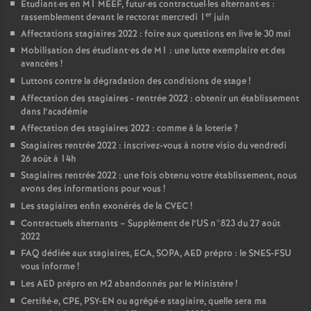
Etudiant
·
es en M1 MEEF, futur
·
es contractuel
·
les alternant
·
es :
er
rassemblement devant le rectorat mercredi 1
juin
Affectations stagiaires 2022 : foire aux questions en live le 30 mai
Mobilisation des étudiant•es de M1 : une lutte exemplaire et des
avancées
!
Luttons contre la dégradation des conditions de stage
!
Affectation des stagiaires - rentrée 2022 : obtenir un établissement
dans l’académie
Affectation des stagiaires 2022 : comme à la loterie
?
Stagiaires rentrée 2022 : inscrivez-vous à notre visio du vendredi
26 août à 14h
Stagiaires rentrée 2022 : une fois obtenu votre établissement, nous
avons des informations pour vous
!
Les stagiaires enfin exonérés de la CVEC
!
Contractuels alternants – Supplément de l’US n°823 du 27 août
2022
FAQ dédiée aux stagiaires, ECA, SOPA, AED prépro : le SNES-FSU
vous informe
!
Les AED prépro en M2 abandonnés par le Ministère
!
Certifié
·
e, CPE, PSY-EN ou agrégé
·
e stagiaire, quelle sera ma