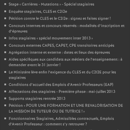
Stage «
Carrières - Mutations
» - Spécial stagiaires
Enquête stagiaires, CLES et C2i2e
Pétition contre le CLES et le C2i2e : signez et faites signer
!
Concours internes et concours réservés : modalités d’inscription et
d’épreuves
Infos stagiaires «
spécial mouvement inter 2013
»
Concours externes CAPES, CAPET, CPE transitoires anticipés
Agrégation interne et externe : dates et lieux des épreuves
Aides spécifiques aux candidats aux métiers de l’enseignement : à
demander avant le 31 janvier
!
Le Ministère lève enfin l’exigence du CLES et du C2I2E pour les
stagiaires
Conditions d’accueil des Emplois d’Avenir Professeurs (EAP)
Affectations des stagiaires - Première phase : mai-juillet 2013
Supports stagiaires rentrée 2013
Pétition «
POUR UNE FORMATION ET UNE REVALORISATION DE
LA MISSION DE TUTEUR OU DE TUTRICE
!
»
Fonctionnaires Stagiaires, Admissibles contractuels, Emplois
d’Avenir Professeur : comment s’y retrouver
?