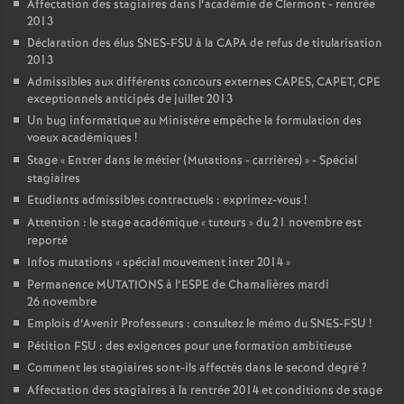
Affectation des stagiaires dans l’académie de Clermont - rentrée
2013
Déclaration des élus SNES-FSU à la CAPA de refus de titularisation
2013
Admissibles aux différents concours externes CAPES, CAPET, CPE
exceptionnels anticipés de juillet 2013
Un bug informatique au Ministère empêche la formulation des
voeux académiques
!
Stage «
Entrer dans le métier (Mutations - carrières)
» - Spécial
stagiaires
Etudiants admissibles contractuels : exprimez-vous
!
Attention : le stage académique «
tuteurs
» du 21 novembre est
reporté
Infos mutations «
spécial mouvement inter 2014
»
Permanence MUTATIONS à l’ESPE de Chamalières mardi
26 novembre
Emplois d’Avenir Professeurs : consultez le mémo du SNES-FSU
!
Pétition FSU : des exigences pour une formation ambitieuse
Comment les stagiaires sont-ils affectés dans le second degré
?
Affectation des stagiaires à la rentrée 2014 et conditions de stage