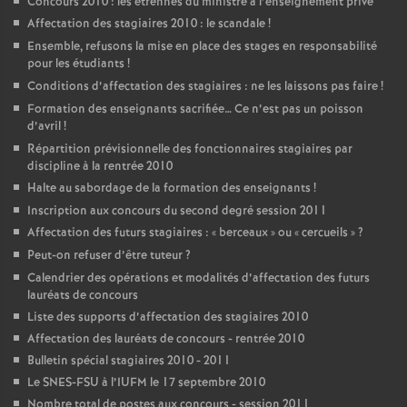
Concours 2010 : les étrennes du ministre à l’enseignement privé
Affectation des stagiaires 2010 : le scandale
!
Ensemble, refusons la mise en place des stages en responsabilité
pour les étudiants
!
Conditions d’affectation des stagiaires : ne les laissons pas faire
!
Formation des enseignants sacrifiée… Ce n’est pas un poisson
d’avril
!
Répartition prévisionnelle des fonctionnaires stagiaires par
discipline à la rentrée 2010
Halte au sabordage de la formation des enseignants
!
Inscription aux concours du second degré session 2011
Affectation des futurs stagiaires : «
berceaux
» ou «
cercueils
»
?
Peut-on refuser d’être tuteur
?
Calendrier des opérations et modalités d’affectation des futurs
lauréats de concours
Liste des supports d’affectation des stagiaires 2010
Affectation des lauréats de concours - rentrée 2010
Bulletin spécial stagiaires 2010 - 2011
Le SNES-FSU à l’IUFM le 17 septembre 2010
Nombre total de postes aux concours - session 2011