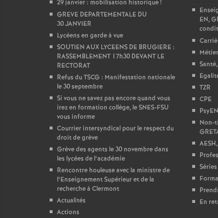
29 janvier : mobilisation historique
!
Ensei
GREVE DEPARTEMENTALE DU
EN, GR
30 JANVIER
condit
Lycéens en garde à vue
Carriè
SOUTIEN AUX LYCEENS DE BRUGIERE :
Métier
RASSEMBLEMENT 17h30 DEVANT LE
Santé,
RECTORAT
Egali
Refus du TSCG : Manifestation nationale
le 30 septembre
TZR
Si vous ne savez pas encore quand vous
CPE
irez en formation collège, le SNES-FSU
PsyE
vous informe
Non-ti
Courrier intersyndical pour le respect du
GRET
droit de grève
AESH,
Grève des agents le 30 novembre dans
Profes
les lycées de l’académie
Séries
Rencontre houleuse avec la ministre de
Forma
l’Enseignement Supérieur et de la
recherche à Clermont
Prendr
Actualités
En ret
Actions