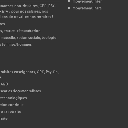
mouvement inter
e
gnant
·
es non-titulaires, CPE, PSY-
mouvement intra
ETA : pour nos salaires, nos
ions de travail et nos retraites
!
m
res
s, statuts, rémunération
e
 mutuelle, action sociale, écologie
té femmes/hommes
n
t
N
tulaires enseignants, CPE, Psy-En,
A
s
 AED
seur.es documentalistes
d
 technologiques
tion continue
e
e sa retraite
raite
S