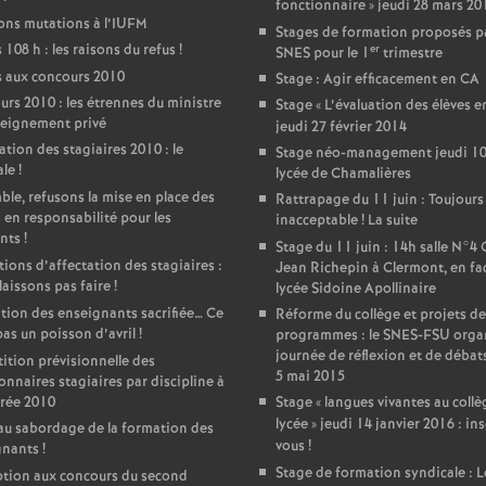
fonctionnaire
» jeudi 28 mars 20
ons mutations à l’IUFM
Stages de formation proposés pa
 108 h : les raisons du refus
!
er
SNES pour le 1
trimestre
 aux concours 2010
Stage : Agir efficacement en CA
rs 2010 : les étrennes du ministre
Stage «
L’évaluation des élèves e
seignement privé
jeudi 27 février 2014
ation des stagiaires 2010 : le
Stage néo-management jeudi 10 
ale
!
lycée de Chamalières
le, refusons la mise en place des
Rattrapage du 11 juin : Toujours
 en responsabilité pour les
inacceptable
! La suite
nts
!
Stage du 11 juin : 14h salle N°4
ions d’affectation des stagiaires :
Jean Richepin à Clermont, en fa
 laissons pas faire
!
lycée Sidoine Apollinaire
ion des enseignants sacrifiée… Ce
Réforme du collège et projets de
pas un poisson d’avril
!
programmes : le SNES-FSU orga
journée de réflexion et de débat
ition prévisionnelle des
5 mai 2015
onnaires stagiaires par discipline à
trée 2010
Stage «
langues vivantes au collè
lycée
» jeudi 14 janvier 2016 : ins
au sabordage de la formation des
vous
!
gnants
!
Stage de formation syndicale : L
ption aux concours du second