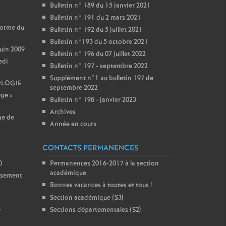
Bulletin n° 189 du 15 janvier 2021
Bulletin n° 191 du 2 mars 2021
forme du
Bulletin n° 192 du 5 juillet 2021
Bulletin n°193 du 5 octobre 2021
juin 2009
Bulletin n° 196 du 07 juillet 2022
edi
Bulletin n° 197 - septembre 2022
Supplément n°1 au bulletin 197 de
OLOGIE
septembre 2022
ège
»
Bulletin n° 198 - janvier 2023
Archives
ge de
Année en cours
CONTACTS PERMANENCES
0
Permanences 2016-2017 à la section
académique
issement
Bonnes vacances à toutes et tous
!
Section académique (S3)
Sections départementales (S2)
r