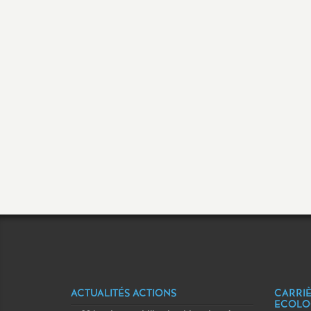
Formation continue
Prendre sa retraite
En retraite
ACTUALITÉS ACTIONS
CARRIÈ
ECOLO