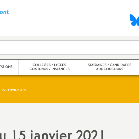
ont
S
y
n
d
COLLÈGES / LYCÉES
STAGIAIRES / CANDIDAT.ES
ATIONS
CONTENUS / INSTANCES
AUX CONCOURS
i
c
 15 JANVIER 2021
nter
Collèges
a
ntra
Lycées
t
Ecole inclusive, ULIS, SEGPA,
u 15 janvier 2021
EREA, UPE2A