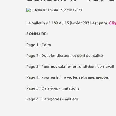
Droits et Libertés
Egalité femmes/hommes
Pétitions
TZR
Le bulletin n° 189 du 15 janvier 2021 est paru.
Cliq
Communiqués de Presse
SOMMAIRE :
CPE
Vie du SNES-FSU
Page 1 : Edito
PsyEN
Photos Manifestations
Page 2 : Doubles discours et déni de réalité
Non-titulaires enseignants,
CPE, Psy-En, GRETA
Page 3 : Pour nos salaires et conditions de travail
Page 4 : Pour en finir avec les réformes ineptes
AESH, AED
Page 5 : Carrières - mutations
Professeur.es
documentalistes
Page 6 : Catégories - métiers
Séries technologiques