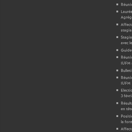
Réuni
Lauré
Agréga
Affect
stagia
Stagia
avec l
Guide
Réunio
IUFM
Bullet
Réuni
IUFM
Electi
3 févri
Résult
en têt
Positi
la for
Affect