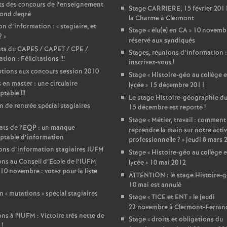
T
ts des concours de l’enseignement
Stage CARRIERE, 15 février 2011
cond degré
la Charme à Clermont
o
n d’information : «
stagiaire, et
Stage «
élu(e) en CA
» 10 novemb
?
»
réservé aux syndiqués
ats du CAPES / CAPET / CPE /
u
Stages, réunions d’information :
tion : Félicitations
!!!
inscrivez-vous
!
ptions aux concours session 2010
Stage «
Histoire-géo au collège e
r
 en master : une circulaire
lycée
» 15 décembre 2011
ptable
!!!
Le stage Histoire-géographie d
s
in de rentrée spécial stagiaires
15 décembre est reporté
!
Stage «
Métier, travail : comment
ats de l’EQP : un manque
reprendre la main sur notre activ
ptable d’information
professionnelle
?
» jeudi 8 mars 
ns d’information stagiaires IUFM
Stage «
Histoire-géo au collège e
ons au Conseil d’Ecole de l’IUFM
lycée
» 10 mai 2012
10 novembre : votez pour la liste
ATTENTION : le stage Histoire-
10 mai est annulé
n «
mutations
» spécial stagiaires
Stage «
TICE et ENT
» le jeudi
22 novembre à Clermont-Ferran
ons à l’IUFM : Victoire très nette de
Stage «
droits et obligations du
!