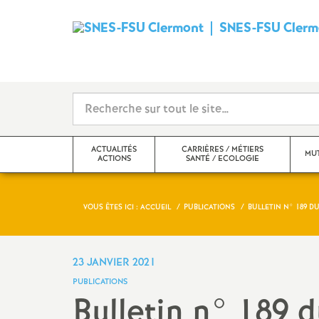
SNES-FSU Clerm
ACTUALITÉS
CARRIÈRES / MÉTIERS
MUT
ACTIONS
SANTÉ / ECOLOGIE
VOUS ÊTES ICI :
ACCUEIL
PUBLICATIONS
BULLETIN N° 189 DU
Actualités
Carrières
mouvement i
Actions
Métiers, statuts, rémunération
mouvement i
23 JANVIER 2021
PUBLICATIONS
Echos des établissements
Santé, mutuelle, action
Bulletin n° 189 d
sociale, écologie