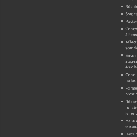
Réuni
Stages
Postes
Concou
à l’en
Affect
scand
Ensemb
stages
étudia
Condit
ne les
Format
n’est 
Répart
foncti
la ren
Halte 
ensei
Inscri