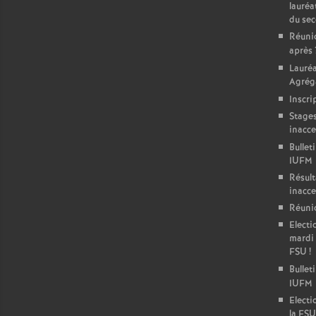
lauréa
du se
Réunio
après
Lauré
Agréga
Inscri
Stages
inacce
Bullet
IUFM
Résult
inacce
Réunio
Electi
mardi 
FSU
!
Bulleti
IUFM
Electi
la FSU