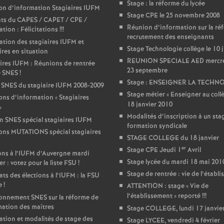
r
Stage : la réforme du lycée
on d’information Stagiaires IUFM
Stage CPE le 25 novembre 2008
ats du CAPES / CAPET / CPE /
é
Réunion d’information sur la ré
tion : Félicitations
!!!
recrutement des enseignants
ation des stagiaires IUFM et
O
Stage Technologie collège le 10 
ires en situation
REUNION SPECIALE AED mercr
ires IUFM : Réunions de rentrée
23 septembre
r
e SNES
!
Stage : ENSEIGNER LA TECHN
 SNES du stagiaire IUFM 2008-2009
Stage métier «
Enseigner au coll
l
ns d’information «
Stagiaires
18 janvier 2010
»
Modalités d’inscription à un sta
in SNES spécial stagiaires IUFM
é
formation syndicale
ons MUTATIONS spécial stagiaires
STAGE COLLEGE du 18 janvier
a
er
Stage CPE Jeudi 1
Avril
ons à l’IUFM d’Auvergne mardi
Stage lycée du mardi 18 mai 201
er : votez pour la liste FSU
!
n
Stage de rentrée : vie de l’établ
ats des élections à l’IUFM : la FSU
e
!
ATTENTION : stage «
Vie de
l’établissement
» reporté
!!!
onnement SNES sur la réforme de
s
mation des maîtres
Stage COLLEGE, lundi 17 janvie
ation et modalités de stage des
Stage LYCEE, vendredi 4 février