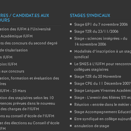
e
IRES / CANDIDAT.ES AUX
STAGES SYNDICAUX
OURS
c
Stage EP1 du 7 novembre 2006
ation des IUFM à l’Université
Stage TZR du 23/11/2006
Académique IUFM
o
Stage «
sciences intégrées
» du
ts des concours du second degré
14 novembre 2006
de titularisation
Modalités d’inscription à un sta
n
syndical
in IUFM
Le SNES à L’IUFM pour rencontre
oint IUFM
d
collègues stagiaires
 aux concours
Stage TZR du 20 Novembre
ation, formation et évaluation des
d
Stage CPE du 11 Décembre 2007
ires
Stage Langues Vivantes Académ
IUFM - 25 Mars
Stage : L’avenir des filières STI e
tion des stagiaires selon les 10
e
tences prévues dans le nouveau
Réunion «
entrée dans le métier
 des charges de l’IUFM
Stage Accompagnement Educati
g
ons au conseil d’école de l’IUFM
Etre syndiqué en collège aujourd
at des élections au Conseil d’école
annulation de stage
IUFM