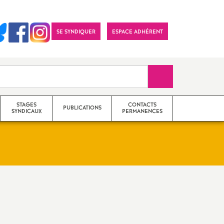
SE SYNDIQUER
ESPACE ADHÉRENT
Recherche sur le 
STAGES
CONTACTS
PUBLICATIONS
SYNDICAUX
PERMANENCES
Archives
Section académique (S3)
Année en cours
Sections départementales (S2)
Imprimer
l'article