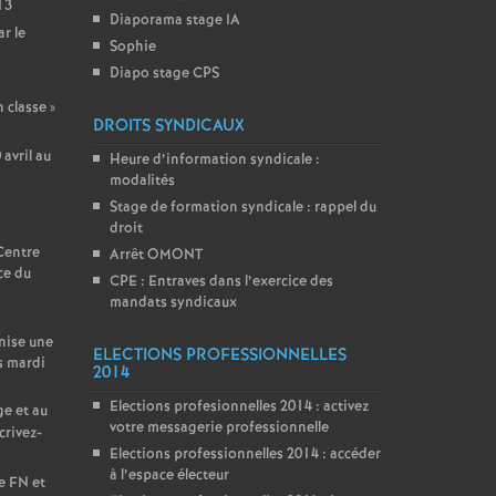
13
Diaporama stage IA
r le
Sophie
Diapo stage CPS
n classe
»
DROITS SYNDICAUX
avril au
Heure d’information syndicale :
modalités
Stage de formation syndicale : rappel du
droit
 Centre
Arrêt OMONT
ce du
CPE : Entraves dans l’exercice des
mandats syndicaux
nise une
ELECTIONS PROFESSIONNELLES
s mardi
2014
Elections profesionnelles 2014 : activez
ge et au
votre messagerie professionnelle
crivez-
Elections professionnelles 2014 : accéder
à l’espace électeur
e FN et