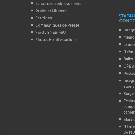
Echos des établissements
Droits et Libertés
STAGIA
Pétitions
CONC
Communiqués de Presse
Intégr
Vie du SNES-FSU
Mémo 
Photos Manifestations
Lauréa
Refus 
Bullet
CPE p
Postes
Intégr
stagia
Stage 
Evalua
compé
cahier
Electi
Résult
de l’