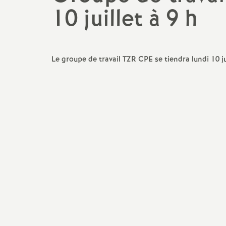
10 juillet à 9 h
Droits et Libertés
Egalité femmes/hommes
Pétitions
TZR
Communiqués de Presse
Le groupe de travail TZR CPE se tiendra lundi 10 jui
CPE
Vie du SNES-FSU
PsyEN
Photos Manifestations
Non-titulaires enseignants,
CPE, Psy-En, GRETA
AESH, AED
Professeur.es
documentalistes
Séries technologiques