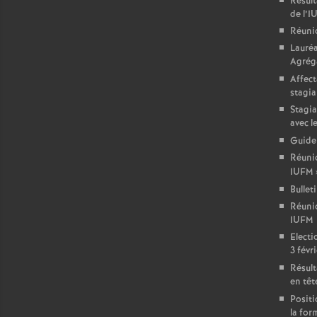
Résult
de l’
Réuni
Lauré
Agréga
Affect
stagia
Stagia
avec l
Guide
Réunio
IUFM
Bullet
Réuni
IUFM
Electi
3 févri
Résult
en têt
Positi
la for