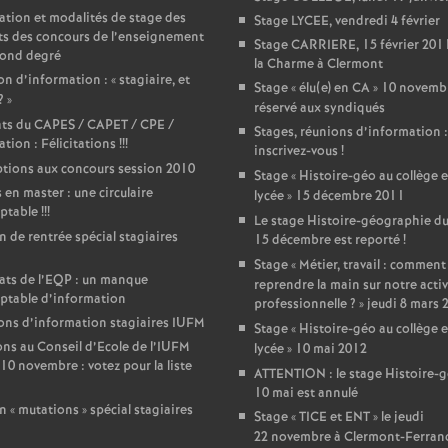
T
ation et modalités de stage des
Stage LYCEE, vendredi 4 février
ts des concours de l’enseignement
Stage CARRIERE, 15 février 2011
o
cond degré
la Charme à Clermont
n d’information : «
stagiaire, et
Stage «
élu(e) en CA
» 10 novemb
?
»
u
réservé aux syndiqués
ats du CAPES / CAPET / CPE /
Stages, réunions d’information :
tion : Félicitations
!!!
inscrivez-vous
!
r
ptions aux concours session 2010
Stage «
Histoire-géo au collège e
 en master : une circulaire
lycée
» 15 décembre 2011
s
ptable
!!!
Le stage Histoire-géographie d
in de rentrée spécial stagiaires
15 décembre est reporté
!
Stage «
Métier, travail : comment
ats de l’EQP : un manque
reprendre la main sur notre activ
ptable d’information
professionnelle
?
» jeudi 8 mars 
ns d’information stagiaires IUFM
Stage «
Histoire-géo au collège e
ons au Conseil d’Ecole de l’IUFM
lycée
» 10 mai 2012
10 novembre : votez pour la liste
ATTENTION : le stage Histoire-
10 mai est annulé
n «
mutations
» spécial stagiaires
Stage «
TICE et ENT
» le jeudi
22 novembre à Clermont-Ferran