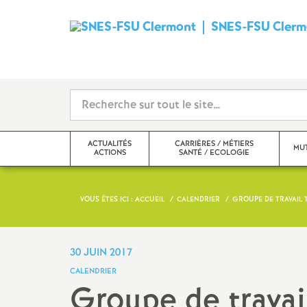
SNES-FSU Clerm
ACTUALITÉS
CARRIÈRES / MÉTIERS
MUT
ACTIONS
SANTÉ / ECOLOGIE
VOUS ÊTES ICI :
ACCUEIL
CALENDRIER
GROUPE DE TRAVAIL T
Actualités
Carrières
mouvement i
Actions
Métiers, statuts, rémunération
mouvement i
30 JUIN 2017
CALENDRIER
Echos des établissements
Santé, mutuelle, action
Groupe de travai
sociale, écologie