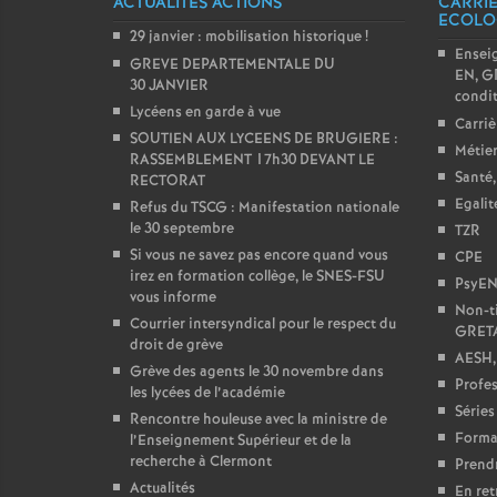
ACTUALITÉS ACTIONS
CARRIÈ
ECOLO
29 janvier : mobilisation historique
!
Ensei
GREVE DEPARTEMENTALE DU
EN, GR
30 JANVIER
condit
Lycéens en garde à vue
Carriè
SOUTIEN AUX LYCEENS DE BRUGIERE :
Métier
RASSEMBLEMENT 17h30 DEVANT LE
Santé,
RECTORAT
Egali
Refus du TSCG : Manifestation nationale
le 30 septembre
TZR
Si vous ne savez pas encore quand vous
CPE
irez en formation collège, le SNES-FSU
PsyE
vous informe
Non-ti
Courrier intersyndical pour le respect du
GRET
droit de grève
AESH,
Grève des agents le 30 novembre dans
Profes
les lycées de l’académie
Séries
Rencontre houleuse avec la ministre de
Forma
l’Enseignement Supérieur et de la
recherche à Clermont
Prendr
Actualités
En ret