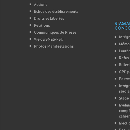
Actions
Echos des établissements
Droits et Libertés
STAGIA
Pétitions
CONC
Communiqués de Presse
Intégr
Vie du SNES-FSU
Mémo 
Photos Manifestations
Lauréa
Refus 
Bullet
CPE p
Postes
Intégr
stagia
Stage 
Evalua
compé
cahier
Electi