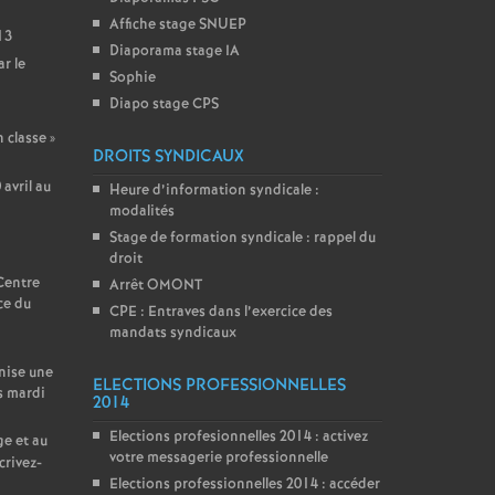
Affiche stage SNUEP
13
Diaporama stage IA
r le
Sophie
Diapo stage CPS
n classe
»
DROITS SYNDICAUX
avril au
Heure d’information syndicale :
modalités
Stage de formation syndicale : rappel du
droit
 Centre
Arrêt OMONT
ce du
CPE : Entraves dans l’exercice des
mandats syndicaux
nise une
ELECTIONS PROFESSIONNELLES
s mardi
2014
Elections profesionnelles 2014 : activez
ge et au
votre messagerie professionnelle
crivez-
Elections professionnelles 2014 : accéder