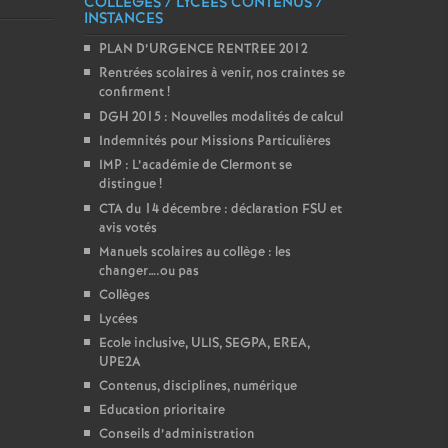
COLLÈGES / LYCÉES CONTENUS /
INSTANCES
PLAN D’URGENCE RENTREE 2012
Rentrées scolaires à venir, nos craintes se
confirment
!
DGH 2015 : Nouvelles modalités de calcul
Indemnités pour Missions Particulières
IMP : L’académie de Clermont se
distingue
!
CTA du 14 décembre : déclaration FSU et
avis votés
Manuels scolaires au collège : les
changer….ou pas
Collèges
Lycées
Ecole inclusive, ULIS, SEGPA, EREA,
UPE2A
Contenus, disciplines, numérique
Education prioritaire
Conseils d’administration