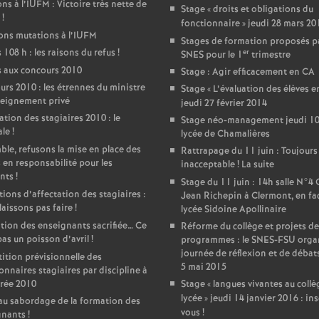
ons à l’IUFM : Victoire très nette de
Stage «
droits et obligations du
!
fonctionnaire
» jeudi 28 mars 20
ons mutations à l’IUFM
Stages de formation proposés pa
 108 h : les raisons du refus
!
er
SNES pour le 1
trimestre
 aux concours 2010
Stage : Agir efficacement en CA
rs 2010 : les étrennes du ministre
Stage «
L’évaluation des élèves e
seignement privé
jeudi 27 février 2014
ation des stagiaires 2010 : le
Stage néo-management jeudi 10 
ale
!
lycée de Chamalières
le, refusons la mise en place des
Rattrapage du 11 juin : Toujours
 en responsabilité pour les
inacceptable
! La suite
nts
!
Stage du 11 juin : 14h salle N°4
ions d’affectation des stagiaires :
Jean Richepin à Clermont, en fa
 laissons pas faire
!
lycée Sidoine Apollinaire
ion des enseignants sacrifiée… Ce
Réforme du collège et projets de
pas un poisson d’avril
!
programmes : le SNES-FSU orga
journée de réflexion et de débat
ition prévisionnelle des
5 mai 2015
onnaires stagiaires par discipline à
trée 2010
Stage «
langues vivantes au collè
lycée
» jeudi 14 janvier 2016 : ins
au sabordage de la formation des
vous
!
gnants
!