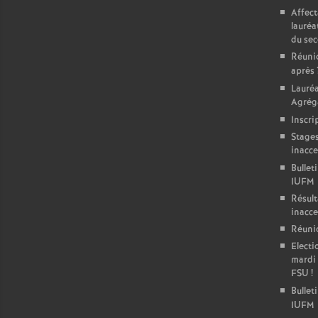
Affect
lauréa
du se
Réunio
après
Lauré
Agréga
Inscri
Stages
inacce
Bullet
IUFM
Résult
inacce
Réunio
Electi
mardi 
FSU
!
Bulleti
IUFM