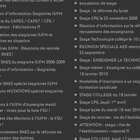
r
at des élections au Conseil d’école
annulation de stage
IUFM
Stage : la réforme du lycée
é
on d’information Stagiaires IUFM
Stage CPE le 25 novembre 2008
ats du CAPES / CAPET / CPE /
Réunion d’information sur la ré
tion : Félicitations
!!!
O
recrutement des enseignants
ation des stagiaires IUFM et
Stage Technologie collège le 10 
ires en situation
r
REUNION SPECIALE AED mercr
ires IUFM : Réunions de rentrée
23 septembre
e SNES
!
l
Stage : ENSEIGNER LA TECHN
 SNES du stagiaire IUFM 2008-2009
Stage métier «
Enseigner au coll
ns d’information «
Stagiaires
18 janvier 2010
»
é
Modalités d’inscription à un sta
in SNES spécial stagiaires IUFM
formation syndicale
ons MUTATIONS spécial stagiaires
a
STAGE COLLEGE du 18 janvier
er
Stage CPE Jeudi 1
Avril
ons à l’IUFM d’Auvergne mardi
n
Stage lycée du mardi 18 mai 201
er : votez pour la liste FSU
!
Stage de rentrée : vie de l’établ
ats des élections à l’IUFM : la FSU
s
e
!
ATTENTION : stage «
Vie de
l’établissement
» reporté
!!!
onnement SNES sur la réforme de
mation des maîtres
Stage COLLEGE, lundi 17 janvie