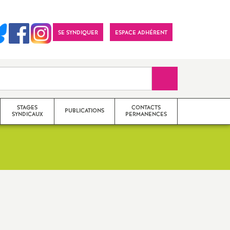
SE SYNDIQUER
ESPACE ADHÉRENT
Recherche sur le 
STAGES
CONTACTS
PUBLICATIONS
SYNDICAUX
PERMANENCES
Archives
Section académique (S3)
Année en cours
Sections départementales (S2)
Imprimer
l'article