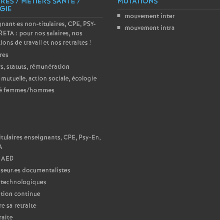
RES / MÉTIERS SANTÉ /
MUTATIONS
GIE
e
mouvement inter
gnant
·
es non-titulaires, CPE, PSY-
mouvement intra
ETA : pour nos salaires, nos
m
ions de travail et nos retraites
!
res
e
s, statuts, rémunération
 mutuelle, action sociale, écologie
n
té femmes/hommes
t
N
s
tulaires enseignants, CPE, Psy-En,
A
 AED
d
seur.es documentalistes
 technologiques
e
tion continue
e sa retraite
S
raite