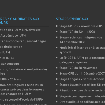
e
IRES / CANDIDAT.ES AUX
c
STAGES SYNDICAUX
OURS
Stage EP1 du 7 novembre 2006
ation des IUFM à l’Université
o
Stage TZR du 23/11/2006
Académique IUFM
Stage «
sciences intégrées
» du
ts des concours du second degré
14 novembre 2006
n
de titularisation
Modalités d’inscription à un sta
syndical
in IUFM
d
Le SNES à L’IUFM pour rencontre
oint IUFM
collègues stagiaires
 aux concours
d
Stage TZR du 20 Novembre
ation, formation et évaluation des
Stage CPE du 11 Décembre 2007
ires
e
Stage Langues Vivantes Académ
IUFM - 25 Mars
Stage : L’avenir des filières STI e
tion des stagiaires selon les 10
tences prévues dans le nouveau
g
Réunion «
entrée dans le métier
 des charges de l’IUFM
Stage Accompagnement Educati
ons au conseil d’école de l’IUFM
Etre syndiqué en collège aujourd