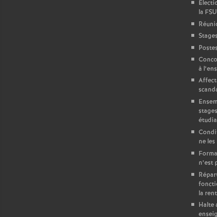
Electi
la FSU
Réuni
Stages
Postes
Concou
à l’en
Affect
scand
Ensemb
stages
étudia
Condit
ne les
Format
n’est 
Répart
foncti
la ren
Halte 
ensei