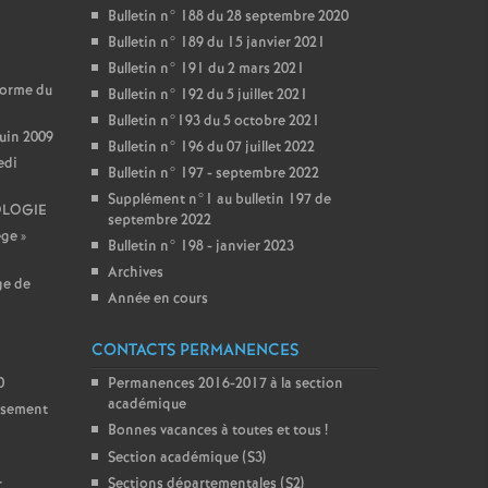
Bulletin n° 188 du 28 septembre 2020
Bulletin n° 189 du 15 janvier 2021
Bulletin n° 191 du 2 mars 2021
forme du
Bulletin n° 192 du 5 juillet 2021
Bulletin n°193 du 5 octobre 2021
juin 2009
Bulletin n° 196 du 07 juillet 2022
edi
Bulletin n° 197 - septembre 2022
Supplément n°1 au bulletin 197 de
OLOGIE
septembre 2022
ège
»
Bulletin n° 198 - janvier 2023
Archives
ge de
Année en cours
CONTACTS PERMANENCES
0
Permanences 2016-2017 à la section
académique
issement
Bonnes vacances à toutes et tous
!
Section académique (S3)
Sections départementales (S2)
r