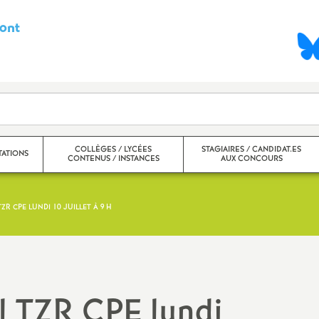
ont
S
y
n
d
COLLÈGES / LYCÉES
STAGIAIRES / CANDIDAT.ES
ATIONS
CONTENUS / INSTANCES
AUX CONCOURS
i
c
ZR CPE LUNDI 10 JUILLET À 9 H
nter
Collèges
a
ntra
Lycées
t
Ecole inclusive, ULIS, SEGPA,
l TZR CPE lundi
EREA, UPE2A