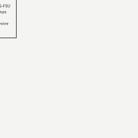
ES-FSU
emps
votre