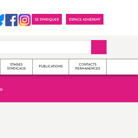
SE SYNDIQUER
ESPACE ADHÉRENT
Recherche sur le 
STAGES
CONTACTS
PUBLICATIONS
SYNDICAUX
PERMANENCES
26
Archives
Section académique (S3)
Année en cours
Sections départementales (S2)
Imprimer
l'article