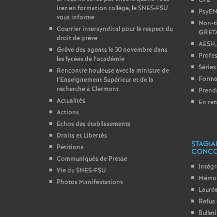
CPE
irez en formation collège, le SNES-FSU
PsyE
vous informe
Non-ti
Courrier intersyndical pour le respect du
GRET
droit de grève
AESH,
Grève des agents le 30 novembre dans
Profes
les lycées de l’académie
Séries
Rencontre houleuse avec la ministre de
Forma
l’Enseignement Supérieur et de la
recherche à Clermont
Prendr
Actualités
En ret
Actions
Echos des établissements
Droits et Libertés
STAGIA
Pétitions
CONC
Communiqués de Presse
Intégr
Vie du SNES-FSU
Mémo 
Photos Manifestations
Lauréa
Refus 
Bullet