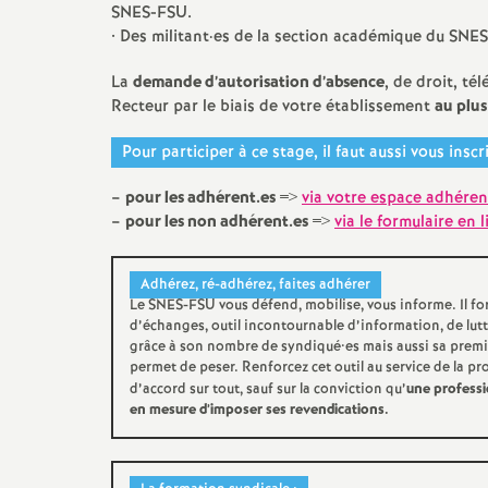
SNES-FSU.
• Des militant
·
es de la section académique du SNE
La
demande d’autorisation d’absence
, de droit, té
Recteur par le biais de votre établissement
au plus
Pour participer à ce stage, il faut aussi vous in
–
pour les adhérent.es
=>
via votre espace adhéren
–
pour les non adhérent.es
=>
via le formulaire en 
Adhérez, ré-adhérez, faites adhérer
Le SNES-FSU vous défend, mobilise, vous informe. Il fo
d’échanges, outil incontournable d’information, de lutt
grâce à son nombre de syndiqué•es mais aussi sa premièr
permet de peser. Renforcez cet outil au service de la pr
d’accord sur tout, sauf sur la conviction qu’
une professi
en mesure d’imposer ses revendications.