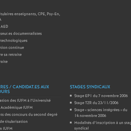
N
tulaires enseignants, CPE, Psy-En,
A
 AED
seur.es documentalistes
 technologiques
tion continue
e sa retraite
raite
IRES / CANDIDAT.ES AUX
STAGES SYNDICAUX
OURS
Stage EP1 du 7 novembre 2006
ation des IUFM à l’Université
Stage TZR du 23/11/2006
Académique IUFM
Stage «
sciences intégrées
» du
ts des concours du second degré
14 novembre 2006
de titularisation
Modalités d’inscription à un sta
syndical
in IUFM