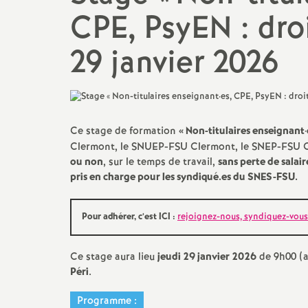
Droits et Libertés
CPE, PsyEN : droi
Egalité femmes/hommes
Pétitions
29 janvier 2026
TZR
Communiqués de Presse
CPE
Vie du SNES-FSU
PsyEN
Ce stage de formation
«
Non-titulaires enseignant
·
Photos Manifestations
Clermont, le SNUEP-FSU Clermont, le SNEP-FSU Cl
Non-titulaires enseignants,
ou non
, sur le temps de travail,
sans perte de salai
CPE, Psy-En, GRETA
pris en charge pour les syndiqué.es du SNES-FSU.
AESH, AED
Pour adhérer, c’est ICI :
rejoignez-nous, syndiquez-vous
Professeur.es
documentalistes
Ce stage aura lieu
jeudi 29 janvier 2026
de 9h00 (a
Péri
.
Séries technologiques
Programme :