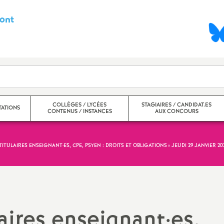
ont
S
y
n
d
COLLÈGES / LYCÉES
STAGIAIRES / CANDIDAT.ES
ATIONS
CONTENUS / INSTANCES
AUX CONCOURS
i
c
TITULAIRES ENSEIGNANT
·
ES, CPE, PSYEN : DROITS ET OBLIGATIONS
» JEUDI 29 JANVIER 20
nter
Collèges
a
ntra
Lycées
t
Ecole inclusive, ULIS, SEGPA,
aires enseignant
·
es,
EREA, UPE2A