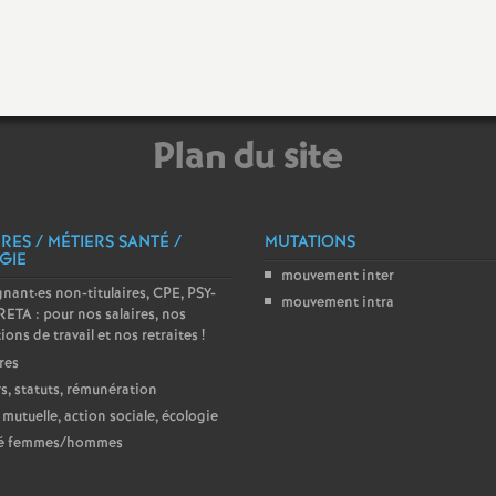
T
o
u
Plan du site
r
s
RES / MÉTIERS SANTÉ /
MUTATIONS
GIE
mouvement inter
gnant
·
es non-titulaires, CPE, PSY-
mouvement intra
ETA : pour nos salaires, nos
ions de travail et nos retraites
!
res
s, statuts, rémunération
 mutuelle, action sociale, écologie
té femmes/hommes