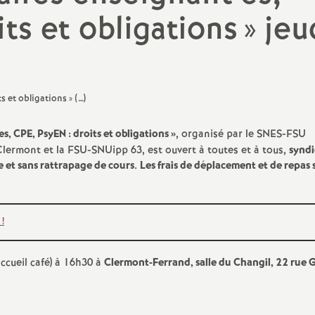
N
ts et obligations
» jeu
Contenus, disciplines,
a
numérique
t
Education prioritaire
i
Conseils d’administration
es, CPE, PsyEN : droits et obligations
»
, organisé par le SNES-FSU
o
CSAD, CDEN, carte scolaire
ermont et la FSU-SNUipp 63, est ouvert à toutes et à tous,
synd
re et sans rattrapage de cours
.
Les frais de déplacement et de repas 
CSAA, CAEN
n
a
!
l
ccueil café) à 16h30 à
Clermont-Ferrand, salle du Changil, 22 rue G
d