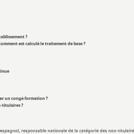
e
s
E
établissement
?
: comment est calculé le traitement de base
?
n
s
tinue
e
i
der un congé formation
?
titulaires
?
g
n
’espagnol, responsable nationale de la catégorie des non-titulair