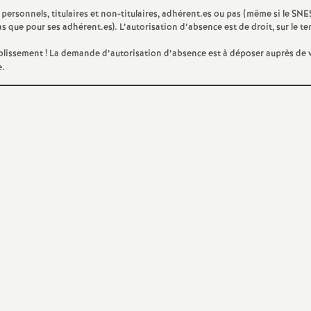
 personnels, titulaires et non-titulaires, adhérent.es ou pas (même si le SN
e
s que pour ses adhérent.es). L’autorisation d’absence est de droit, sur le t
ablissement
! La demande d’autorisation d’absence est à déposer auprès de 
c
e.
o
n
d
d
e
g