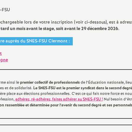
e
S-FSU
m
léchargeable lors de votre inscription (voir ci-dessous), est à adres
 tard un mois avant le stage, soit avant le 29 décembre 2026
.
e
scrire auprès du SNES-FSU Clermont :
n
t
ligne
t
s
rme ainsi le
premier collectif de professionnels
de l’Éducation nationale, lieu
es et de solidarité.
Le SNES-FSU est le premier syndicat dans le second degr
e place aux élections professionnelles. C’est ce qui fait notre force et nou
d
ofession,
adhérez, ré-adhérez, faites adhérer au SNES-FSU
!
Nul besoin d’êt
on rassemblée et déterminée pour l’avenir du second degré et ses personnels
e
S