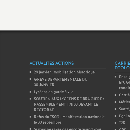
ACTUALITÉS ACTIONS
CARRIÈ
ECOLO
29 janvier : mobilisation historique
!
Ensei
GREVE DEPARTEMENTALE DU
EN, GR
30 JANVIER
condit
Lycéens en garde à vue
Carriè
SOUTIEN AUX LYCEENS DE BRUGIERE :
Métier
RASSEMBLEMENT 17h30 DEVANT LE
Santé,
RECTORAT
Egali
Refus du TSCG : Manifestation nationale
le 30 septembre
TZR
Si vous ne savez pas encore quand vous