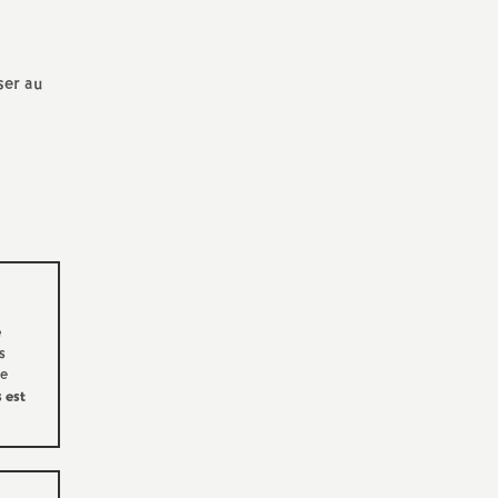
ser au
é
s
re
 est