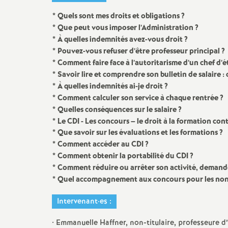
Formation continue
* Quels sont mes droits et obligations
?
* Que peut vous imposer l’Administration
?
Prendre sa retraite
* À quelles indemnités avez-vous droit
?
* Pouvez-vous refuser d’être professeur principal
?
En retraite
* Comment faire face à l’autoritarisme d’un chef d’
* Savoir lire et comprendre son bulletin de salaire 
* À quelles indemnités ai-je droit
?
* Comment calculer son service à chaque rentrée
?
* Quelles conséquences sur le salaire
?
* Le CDI - Les concours – le droit à la formation con
* Que savoir sur les évaluations et les formations
?
* Comment accéder au CDI
?
* Comment obtenir la portabilité du CDI
?
* Comment réduire ou arrêter son activité, deman
* Quel accompagnement aux concours pour les non-
Intervenant
·
es :
• Emmanuelle Haffner, non-titulaire, professeure d