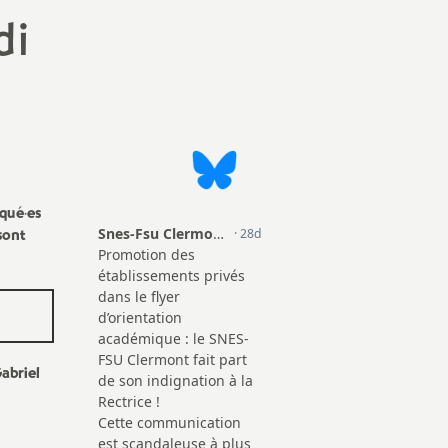
di
iqué
·
es
sont
abriel