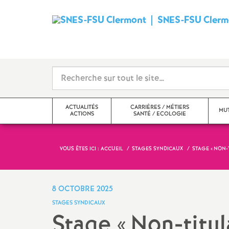
SNES-FSU Clerm
ACTUALITÉS
CARRIÈRES / MÉTIERS
MUT
ACTIONS
SANTÉ / ECOLOGIE
VOUS ÊTES ICI :
ACCUEIL
STAGES SYNDICAUX
STAGE «
NON-
Actualités
Carrières
mouvement i
Actions
Métiers, statuts, rémunération
mouvement i
8 OCTOBRE 2025
STAGES SYNDICAUX
Echos des établissements
Santé, mutuelle, action
Stage «
Non-titul
sociale, écologie