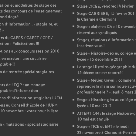
T
ation et modalités de stage des
Stage LYCEE, vendredi 4 février
ts des concours de l’enseignement
Stage CARRIERE, 15 février 2011
o
cond degré
la Charme à Clermont
n d’information : «
stagiaire, et
Stage «
élu(e) en CA
» 10 novemb
?
»
u
réservé aux syndiqués
ats du CAPES / CAPET / CPE /
Stages, réunions d’information :
tion : Félicitations
!!!
inscrivez-vous
!
r
ptions aux concours session 2010
Stage «
Histoire-géo au collège e
 en master : une circulaire
lycée
» 15 décembre 2011
s
ptable
!!!
Le stage Histoire-géographie d
in de rentrée spécial stagiaires
15 décembre est reporté
!
Stage «
Métier, travail : comment
ats de l’EQP : un manque
reprendre la main sur notre activ
ptable d’information
professionnelle
?
» jeudi 8 mars 
ns d’information stagiaires IUFM
Stage «
Histoire-géo au collège e
ons au Conseil d’Ecole de l’IUFM
lycée
» 10 mai 2012
10 novembre : votez pour la liste
ATTENTION : le stage Histoire-
10 mai est annulé
n «
mutations
» spécial stagiaires
Stage «
TICE et ENT
» le jeudi
22 novembre à Clermont-Ferran