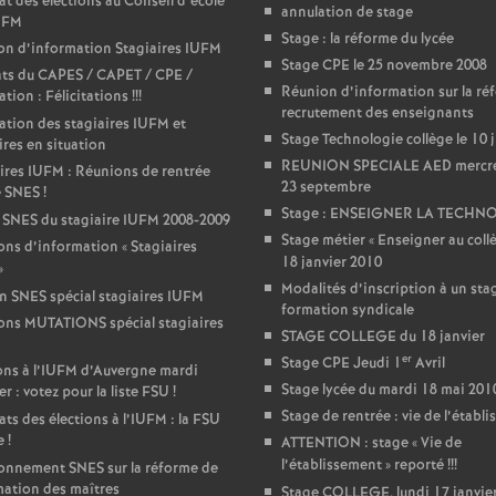
r
at des élections au Conseil d’école
annulation de stage
IUFM
Stage : la réforme du lycée
é
on d’information Stagiaires IUFM
Stage CPE le 25 novembre 2008
ats du CAPES / CAPET / CPE /
Réunion d’information sur la ré
tion : Félicitations
!!!
O
recrutement des enseignants
ation des stagiaires IUFM et
Stage Technologie collège le 10 
ires en situation
r
REUNION SPECIALE AED mercr
ires IUFM : Réunions de rentrée
23 septembre
e SNES
!
l
Stage : ENSEIGNER LA TECHN
 SNES du stagiaire IUFM 2008-2009
Stage métier «
Enseigner au coll
ns d’information «
Stagiaires
18 janvier 2010
»
é
Modalités d’inscription à un sta
in SNES spécial stagiaires IUFM
formation syndicale
ons MUTATIONS spécial stagiaires
a
STAGE COLLEGE du 18 janvier
er
Stage CPE Jeudi 1
Avril
ons à l’IUFM d’Auvergne mardi
n
Stage lycée du mardi 18 mai 201
er : votez pour la liste FSU
!
Stage de rentrée : vie de l’établ
ats des élections à l’IUFM : la FSU
s
e
!
ATTENTION : stage «
Vie de
l’établissement
» reporté
!!!
onnement SNES sur la réforme de
mation des maîtres
Stage COLLEGE, lundi 17 janvie