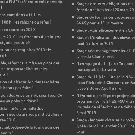
ons à l’IUFM : Victoire très nette de
Stage «
droits et obligations du
!
fonctionnaire
» jeudi 28 mars 20
ons mutations à l’IUFM
Stages de formation proposés pa
 108 h : les raisons du refus
!
er
SNES pour le 1
trimestre
 aux concours 2010
Stage : Agir efficacement en CA
rs 2010 : les étrennes du ministre
Stage «
L’évaluation des élèves e
seignement privé
jeudi 27 février 2014
ation des stagiaires 2010 : le
Stage néo-management jeudi 10 
ale
!
lycée de Chamalières
le, refusons la mise en place des
Rattrapage du 11 juin : Toujours
 en responsabilité pour les
inacceptable
! La suite
nts
!
Stage du 11 juin : 14h salle N°4
ions d’affectation des stagiaires :
Jean Richepin à Clermont, en fa
 laissons pas faire
!
lycée Sidoine Apollinaire
ion des enseignants sacrifiée… Ce
Réforme du collège et projets de
pas un poisson d’avril
!
programmes : le SNES-FSU orga
journée de réflexion et de débat
ition prévisionnelle des
5 mai 2015
onnaires stagiaires par discipline à
trée 2010
Stage «
langues vivantes au collè
lycée
» jeudi 14 janvier 2016 : ins
au sabordage de la formation des
vous
!
gnants
!