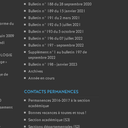
Bulletin n° 188 du 28 septembre 2020
Bulletin n° 189 du 15 janvier 2021
Bulletin n° 191 du 2 mars 2021
forme du
Bulletin n° 192 du 5 juillet 2021
Bulletin n°193 du 5 octobre 2021
juin 2009
Bulletin n° 196 du 07 juillet 2022
edi
Bulletin n° 197 - septembre 2022
Supplément n°1 au bulletin 197 de
OLOGIE
septembre 2022
ège
»
Bulletin n° 198 - janvier 2023
Archives
ge de
Année en cours
CONTACTS PERMANENCES
0
Permanences 2016-2017 à la section
académique
issement
Bonnes vacances à toutes et tous
!
Section académique (S3)
Sections départementales (S2)
r