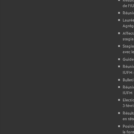
Résult
de l’
Réuni
Lauré
Agréga
Affect
stagia
Stagia
avec l
Guide
Réunio
IUFM
Bullet
Réuni
IUFM
Electi
3 févri
Résult
en têt
Positi
la for