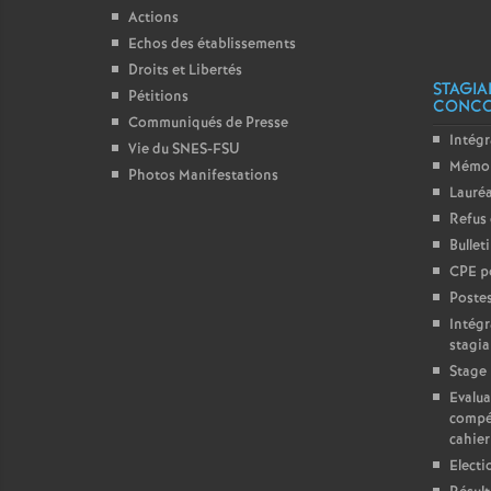
Actions
Echos des établissements
Droits et Libertés
STAGIA
Pétitions
CONC
Communiqués de Presse
Intégr
Vie du SNES-FSU
Mémo 
Photos Manifestations
Lauréa
Refus 
Bullet
CPE p
Postes
Intégr
stagia
Stage 
Evalua
compé
cahier
Electi