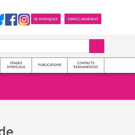
SE SYNDIQUER
ESPACE ADHÉRENT
Recherche sur le 
STAGES
CONTACTS
PUBLICATIONS
SYNDICAUX
PERMANENCES
Archives
Section académique (S3)
Année en cours
Sections départementales (S2)
Imprimer
 de
l'article