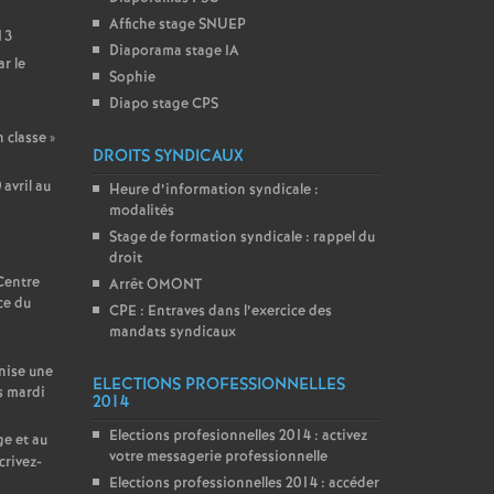
Affiche stage SNUEP
13
Diaporama stage IA
r le
Sophie
Diapo stage CPS
n classe
»
DROITS SYNDICAUX
avril au
Heure d’information syndicale :
modalités
Stage de formation syndicale : rappel du
droit
 Centre
Arrêt OMONT
ce du
CPE : Entraves dans l’exercice des
mandats syndicaux
nise une
ELECTIONS PROFESSIONNELLES
s mardi
2014
Elections profesionnelles 2014 : activez
ge et au
votre messagerie professionnelle
crivez-
Elections professionnelles 2014 : accéder