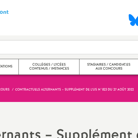
ont
S
y
n
d
COLLÈGES / LYCÉES
STAGIAIRES / CANDIDAT.ES
ATIONS
CONTENUS / INSTANCES
AUX CONCOURS
i
c
NCOURS
CONTRACTUELS ALTERNANTS – SUPPLÉMENT DE L’US N°823 DU 27 AOÛT 2022
nter
Collèges
a
ntra
Lycées
t
Ecole inclusive, ULIS, SEGPA,
ernants – Supplément
EREA, UPE2A