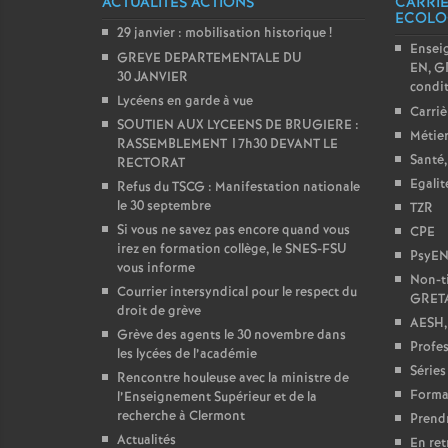
ACTUALITÉS ACTIONS
CARRIÈ
ECOLO
29 janvier : mobilisation historique
!
Ensei
GREVE DEPARTEMENTALE DU
EN, GR
30 JANVIER
condit
Lycéens en garde à vue
Carriè
SOUTIEN AUX LYCEENS DE BRUGIERE :
Métier
RASSEMBLEMENT 17h30 DEVANT LE
Santé,
RECTORAT
Egali
Refus du TSCG : Manifestation nationale
le 30 septembre
TZR
Si vous ne savez pas encore quand vous
CPE
irez en formation collège, le SNES-FSU
PsyE
vous informe
Non-ti
Courrier intersyndical pour le respect du
GRET
droit de grève
AESH,
Grève des agents le 30 novembre dans
Profes
les lycées de l’académie
Séries
Rencontre houleuse avec la ministre de
Forma
l’Enseignement Supérieur et de la
recherche à Clermont
Prendr
Actualités
En ret