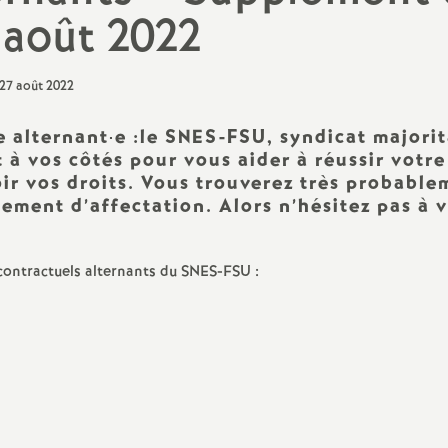
N
 août 2022
Contenus, disciplines,
a
numérique
t
Education prioritaire
e alternant
·
e :le SNES-FSU, syndicat majorit
i
Conseils d’administration
st à vos côtés pour vous aider à réussir votre
oir vos droits. Vous trouverez très probable
o
CSAD, CDEN, carte scolaire
sement d’affectation. Alors n’hésitez pas à 
CSAA, CAEN
n
 contractuels alternants du SNES-FSU :
a
l
d