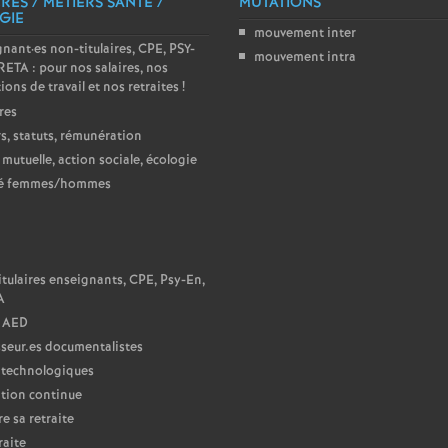
RES / MÉTIERS SANTÉ /
MUTATIONS
GIE
e
mouvement inter
gnant
·
es non-titulaires, CPE, PSY-
mouvement intra
ETA : pour nos salaires, nos
m
ions de travail et nos retraites
!
res
e
s, statuts, rémunération
 mutuelle, action sociale, écologie
n
té femmes/hommes
t
N
s
tulaires enseignants, CPE, Psy-En,
A
 AED
d
seur.es documentalistes
 technologiques
e
tion continue
e sa retraite
S
raite