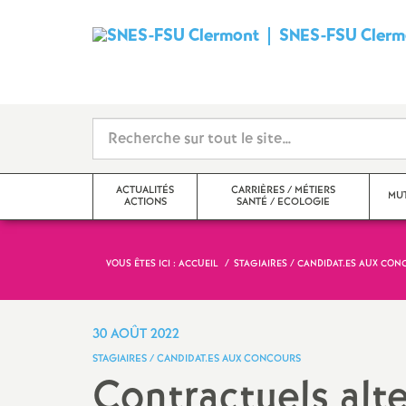
SNES-FSU Clerm
ACTUALITÉS
CARRIÈRES / MÉTIERS
MUT
ACTIONS
SANTÉ / ECOLOGIE
VOUS ÊTES ICI :
ACCUEIL
STAGIAIRES / CANDIDAT.ES AUX CO
Actualités
Carrières
mouvement i
Actions
Métiers, statuts, rémunération
mouvement i
30 AOÛT 2022
STAGIAIRES / CANDIDAT.ES AUX CONCOURS
Echos des établissements
Santé, mutuelle, action
Contractuels alt
sociale, écologie