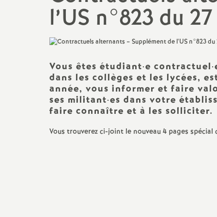
l’US n°823 du 27
Droits et Libertés
Egalité femmes/hommes
Pétitions
TZR
Communiqués de Presse
CPE
Vous êtes étudiant
·
e contractuel
·
dans les collèges et les lycées, e
Vie du SNES-FSU
année, vous informer et faire val
PsyEN
ses militant
·
es dans votre établis
Photos Manifestations
faire connaître et à les solliciter.
Non-titulaires enseignants,
CPE, Psy-En, GRETA
Vous trouverez ci-joint le nouveau 4 pages spécial
AESH, AED
Professeur.es
documentalistes
Séries technologiques