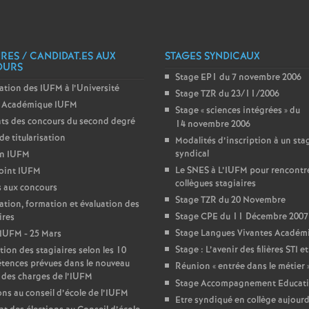
e
IRES / CANDIDAT.ES AUX
c
STAGES SYNDICAUX
OURS
Stage EP1 du 7 novembre 2006
ation des IUFM à l’Université
o
Stage TZR du 23/11/2006
Académique IUFM
Stage «
sciences intégrées
» du
ts des concours du second degré
14 novembre 2006
n
de titularisation
Modalités d’inscription à un sta
syndical
in IUFM
d
Le SNES à L’IUFM pour rencontre
oint IUFM
collègues stagiaires
 aux concours
d
Stage TZR du 20 Novembre
ation, formation et évaluation des
Stage CPE du 11 Décembre 2007
ires
e
Stage Langues Vivantes Académ
IUFM - 25 Mars
Stage : L’avenir des filières STI e
tion des stagiaires selon les 10
tences prévues dans le nouveau
g
Réunion «
entrée dans le métier
 des charges de l’IUFM
Stage Accompagnement Educati
ons au conseil d’école de l’IUFM
Etre syndiqué en collège aujourd