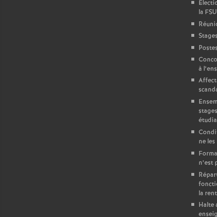
Electi
la FSU
Réuni
Stages
Postes
Concou
à l’en
Affect
scand
Ensemb
stages
étudia
Condit
ne les
Format
n’est 
Répart
foncti
la ren
Halte 
ensei