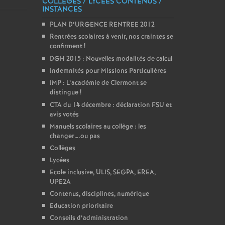
COLLÈGES / LYCÉES CONTENUS /
INSTANCES
PLAN D’URGENCE RENTREE 2012
Rentrées scolaires à venir, nos craintes se
confirment
!
DGH 2015 : Nouvelles modalités de calcul
Indemnités pour Missions Particulières
IMP : L’académie de Clermont se
distingue
!
CTA du 14 décembre : déclaration FSU et
avis votés
Manuels scolaires au collège : les
changer….ou pas
Collèges
Lycées
Ecole inclusive, ULIS, SEGPA, EREA,
UPE2A
Contenus, disciplines, numérique
Education prioritaire
Conseils d’administration