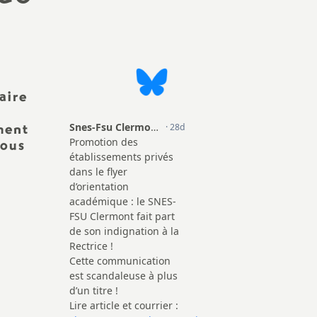
aire
ment
vous