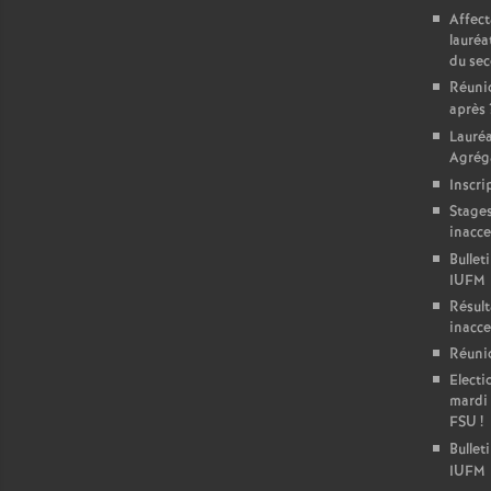
Affect
lauréa
du se
Réunio
après
Lauré
Agréga
Inscri
Stages
inacce
Bullet
IUFM
Résult
inacce
Réunio
Electi
mardi 
FSU
!
Bulleti
IUFM