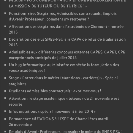
Pétition «
POUR UNE FORMATION ET UNE REVALORISATION DE
LA MISSION DE TUTEUR OU DE TUTRICE
!
»
Fonctionnaires Stagiaires, Admissibles contractuels, Emplois
d’Avenir Professeur : comment s’y retrouver
?
Affectation des stagiaires dans l’académie de Clermont - rentrée
2013
Déclaration des élus SNES-FSU à la CAPA de refus de titularisation
2013
Admissibles aux différents concours externes CAPES, CAPET, CPE
exceptionnels anticipés de juillet 2013
Un bug informatique au Ministère empêche la formulation des
voeux académiques
!
Stage «
Entrer dans le métier (Mutations - carrières)
» - Spécial
stagiaires
Etudiants admissibles contractuels : exprimez-vous
!
Attention : le stage académique «
tuteurs
» du 21 novembre est
reporté
Infos mutations «
spécial mouvement inter 2014
»
Permanence MUTATIONS à l’ESPE de Chamalières mardi
26 novembre
Emplois d’Avenir Professeurs : consultez le mémo du SNES-FSU
!