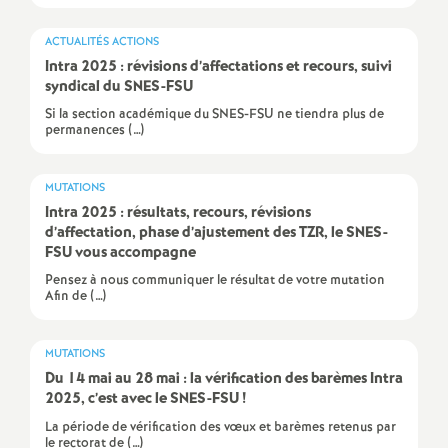
e
ACTUALITÉS ACTIONS
m
Intra 2025 : révisions d’affectations et recours, suivi
syndical du SNES-FSU
e
Si la section académique du SNES-FSU ne tiendra plus de
permanences (…)
n
MUTATIONS
t
Intra 2025 : résultats, recours, révisions
d’affectation, phase d’ajustement des TZR, le SNES-
FSU vous accompagne
s
Pensez à nous communiquer le résultat de votre mutation
Afin de (…)
d
e
MUTATIONS
Du 14 mai au 28 mai : la vérification des barèmes Intra
2025, c’est avec le SNES-FSU
!
S
La période de vérification des vœux et barèmes retenus par
le rectorat de (…)