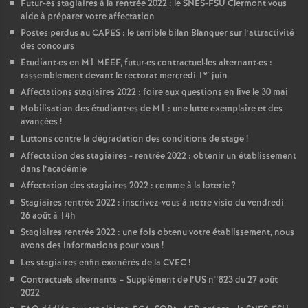
Futur-es stagiaires à la rentrée 2022 : le SNES-FSU Clermont vous
aide à préparer votre affectation
Postes perdus au CAPES : le terrible bilan Blanquer sur l’attractivité
des concours
Etudiant
·
es en M1 MEEF, futur
·
es contractuel
·
les alternant
·
es :
er
rassemblement devant le rectorat mercredi 1
juin
Affectations stagiaires 2022 : foire aux questions en live le 30 mai
Mobilisation des étudiant•es de M1 : une lutte exemplaire et des
avancées
!
Luttons contre la dégradation des conditions de stage
!
Affectation des stagiaires - rentrée 2022 : obtenir un établissement
dans l’académie
Affectation des stagiaires 2022 : comme à la loterie
?
Stagiaires rentrée 2022 : inscrivez-vous à notre visio du vendredi
26 août à 14h
Stagiaires rentrée 2022 : une fois obtenu votre établissement, nous
avons des informations pour vous
!
Les stagiaires enfin exonérés de la CVEC
!
Contractuels alternants – Supplément de l’US n°823 du 27 août
2022