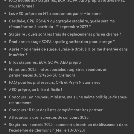
FAQ dédiée aux stagiaires, ECA, SOPA, AED prépro : le SNES-FSU
vous informe
!
Les AED prépro en M2 abandonnés par le Ministère
!
Certifié
·
e, CPE, PSY-EN ou agrégé
·
e stagiaire, quelle sera ma
er
rémunération à partir du 1
septembre 2022
?
Stagiaire : quels sont les frais de déplacements pris en charge
?
Étudiant en stage SOPA : quelle gratification pour le stage
?
Après mon année de stage, aurais-je droit à la prime d’entrée dans
le métier
?
Infos stagiaires, ECA, SOPA, AED prépro
Mutations 2023 : infos spéciales stagiaires, réunions et
permanences du SNES-FSU Clermont
FAQ pour les professeurs, CPE et Psy-EN stagiaires
AED prépro, un bilan difficile
!
Concours : un nouveau ministre, mais une même politique de sous-
recrutement
Concours : il faut des listes complémentaires partout
!
Affectations des lauréat.es de concours 2023
Stagiaires - rentrée 2023 : comment obtenir un établissement dans
l’académie de Clermont
? [Màj le 10/07/23]