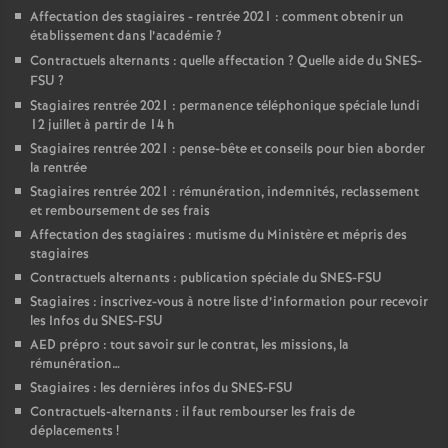
Affectation des stagiaires - rentrée 2021 : comment obtenir un
établissement dans l’académie
?
Contractuels alternants : quelle affectation
? Quelle aide du SNES-
FSU
?
Stagiaires rentrée 2021 : permanence téléphonique spéciale lundi
12 juillet à partir de 14 h
Stagiaires rentrée 2021 : pense-bête et conseils pour bien aborder
la rentrée
Stagiaires rentrée 2021 : rémunération, indemnités, reclassement
et remboursement de ses frais
Affectation des stagiaires : mutisme du Ministère et mépris des
stagiaires
Contractuels alternants : publication spéciale du SNES-FSU
Stagiaires : inscrivez-vous à notre liste d’information pour recevoir
les Infos du SNES-FSU
AED prépro : tout savoir sur le contrat, les missions, la
rémunération…
Stagiaires : les dernières infos du SNES-FSU
Contractuels-alternants : il faut rembourser les frais de
déplacements
!