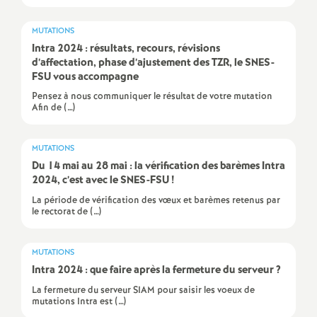
é
MUTATIONS
Intra 2024 : résultats, recours, révisions
O
d’affectation, phase d’ajustement des TZR, le SNES-
FSU vous accompagne
r
Pensez à nous communiquer le résultat de votre mutation
Afin de (…)
l
MUTATIONS
é
Du 14 mai au 28 mai : la vérification des barèmes Intra
2024, c’est avec le SNES-FSU
!
a
La période de vérification des vœux et barèmes retenus par
le rectorat de (…)
n
MUTATIONS
s
Intra 2024 : que faire après la fermeture du serveur
?
La fermeture du serveur SIAM pour saisir les voeux de
mutations Intra est (…)
T