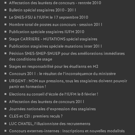
Affectation des lauréats de concours - rentrée 2010
Bulletin spécial stagiaires 2010 - 2011
Le SNES-FSU à l’IUFM le 17 septembre 2010
Nombre total de postes aux concours - session 2011
Publication spéciale stagiaires IUFM 2010
Stage CARRIERE - MUTATIONS spécial stagiaires
Publication stagiaires spéciale mutations inter 2011
Pétition SNES-SNEP-SNUEP pour des améliorations immédiates
des conditions de stage
Stages en responsabilité pour les étudiants en M2
Concours 2011 : le résultat de l’inconséquence du ministère
URGENT : NON aux pressions, tous les stagiaires doivent pouvoir
partir en formation
!
Elections au conseil d’école de l’IUFM le 8 février
!
Affectation des lauréats de concours 2011
Journées nationales d’expression des stagiaires
CLES et C2I : premiers reculs
?
LUC CHATEL, l’illusionniste des recrutements
Concours externes-internes : Inscriptions et nouvelles modalités