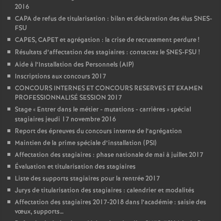
2016
CAPA de refus de titularisation : bilan et déclaration des élus SNES-
FSU
CAPES, CAPET et agrégation : la crise de recrutement perdure
!
Résultats d’affectation des stagiaires : contactez le SNES-FSU
!
Aide à l’Installation des Personnels (AIP)
Inscriptions aux concours 2017
CONCOURS INTERNES ET CONCOURS RESERVES ET EXAMEN
PROFESSIONNALISÉ SESSION 2017
Stage «
Entrer dans le métier - mutations - carrières
» spécial
stagiaires jeudi 17 novembre 2016
Report des épreuves du concours interne de l’agrégation
Maintien de la prime spéciale d’installation (PSI)
Affectation des stagiaires : phase nationale de mai à juillet 2017
Évaluation et titularisation des stagiaires
Liste des supports stagiaires pour la rentrée 2017
Jurys de titularisation des stagiaires : calendrier et modalités
Affectation des stagiaires 2017-2018 dans l’académie : saisie des
vœux, supports…