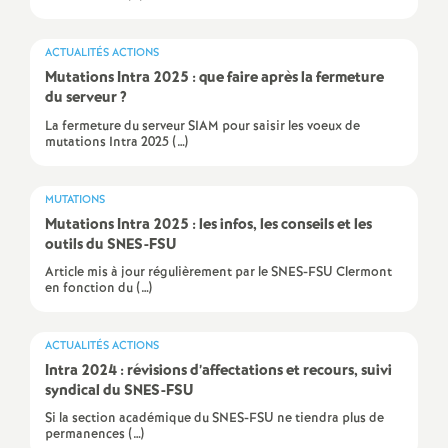
e
ACTUALITÉS ACTIONS
c
Mutations Intra 2025 : que faire après la fermeture
du serveur
?
o
La fermeture du serveur SIAM pour saisir les voeux de
mutations Intra 2025 (…)
n
MUTATIONS
d
Mutations Intra 2025 : les infos, les conseils et les
outils du SNES-FSU
d
Article mis à jour régulièrement par le SNES-FSU Clermont
en fonction du (…)
e
ACTUALITÉS ACTIONS
g
Intra 2024 : révisions d’affectations et recours, suivi
syndical du SNES-FSU
r
Si la section académique du SNES-FSU ne tiendra plus de
permanences (…)