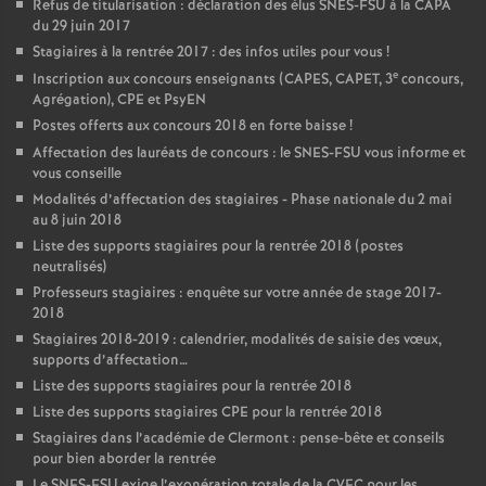
Refus de titularisation : déclaration des élus SNES-FSU à la CAPA
du 29 juin 2017
Stagiaires à la rentrée 2017 : des infos utiles pour vous
!
e
Inscription aux concours enseignants (CAPES, CAPET, 3
concours,
Agrégation), CPE et PsyEN
Postes offerts aux concours 2018 en forte baisse
!
Affectation des lauréats de concours : le SNES-FSU vous informe et
vous conseille
Modalités d’affectation des stagiaires - Phase nationale du 2 mai
au 8 juin 2018
Liste des supports stagiaires pour la rentrée 2018 (postes
neutralisés)
Professeurs stagiaires : enquête sur votre année de stage 2017-
2018
Stagiaires 2018-2019 : calendrier, modalités de saisie des vœux,
supports d’affectation…
Liste des supports stagiaires pour la rentrée 2018
Liste des supports stagiaires CPE pour la rentrée 2018
Stagiaires dans l’académie de Clermont : pense-bête et conseils
pour bien aborder la rentrée
Le SNES-FSU exige l’exonération totale de la CVEC pour les