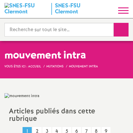
SNES-FSU
S
Clermont
y
Reche
n
d
mouvement intra
i
VOUS ÊTES ICI :
ACCUEIL
MUTATIONS
MOUVEMENT INTRA
c
a
Articles publiés dans cette
t
rubrique
N
1
2
3
4
5
6
7
8
9