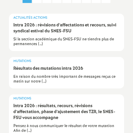
a
ACTUALITÉS ACTIONS
t
Intra 2026 : révisions d’affectations et recours, suivi
syndical estival du SNES-FSU
i
Si la section académique du SNES-FSU ne tiendra plus de
permanences (…)
o
MUTATIONS
Résultats des mutations intra 2026
n
En raison du nombre très important de messages reçus ce
matin sur notre (…)
a
l
MUTATIONS
Intra 2026 : résultats, recours, révisions
d’affectation, phase d’ajustement des TZR, le SNES-
d
FSU vous accompagne
Pensez à nous communiquer le résultat de votre mutation
Afin de (…)