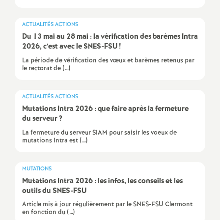
e
s
ACTUALITÉS ACTIONS
Du 13 mai au 28 mai : la vérification des barèmes Intra
E
2026, c’est avec le SNES-FSU
!
La période de vérification des vœux et barèmes retenus par
le rectorat de (…)
n
s
ACTUALITÉS ACTIONS
Mutations Intra 2026 : que faire après la fermeture
du serveur
?
e
La fermeture du serveur SIAM pour saisir les voeux de
mutations Intra est (…)
i
g
MUTATIONS
Mutations Intra 2026 : les infos, les conseils et les
outils du SNES-FSU
n
Article mis à jour régulièrement par le SNES-FSU Clermont
en fonction du (…)