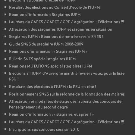
Elections au conseil d’école de l’IUFM
Résultat des élections au Conseil d’école de l’IUFM
Réunion d’information Stagiaires IUFM
Lauréats du CAPES / CAPET / CPE / Agrégation : Félicitations
!!!
Affectation des stagiaires IUFM et stagiaires en situation
Stagiaires IUFM : Réunions de rentrée avec le SNES
!
Guide SNES du stagiaire IUFM 2008-2009
Réunions d’information «
Stagiaires IUFM
»
Bulletin SNES spécial stagiaires IUFM
Réunions MUTATIONS spécial stagiaires IUFM
Elections à l’IUFM d’Auvergne mardi 3 février : votez pour la liste
FSU
!
Résultats des élections à l’IUFM : la FSU en tête
!
Positionnement SNES sur la réforme de la formation des maîtres
Affectation et modalités de stage des lauréats des concours de
l’enseignement du second degré
Réunion d’information : «
stagiaire, et après
?
»
Lauréats du CAPES / CAPET / CPE / Agrégation : Félicitations
!!!
Inscriptions aux concours session 2010