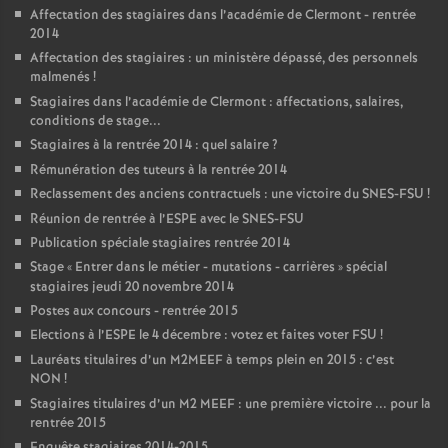
Affectation des stagiaires dans l’académie de Clermont - rentrée
2014
Affectation des stagiaires : un ministère dépassé, des personnels
malmenés
!
Stagiaires dans l’académie de Clermont : affectations, salaires,
conditions de stage...
Stagiaires à la rentrée 2014 : quel salaire
?
Rémunération des tuteurs à la rentrée 2014
Reclassement des anciens contractuels : une victoire du SNES-FSU
!
Réunion de rentrée à l’ESPE avec le SNES-FSU
Publication spéciale stagiaires rentrée 2014
Stage «
Entrer dans le métier - mutations - carrières
» spécial
stagiaires jeudi 20 novembre 2014
Postes aux concours - rentrée 2015
Elections à l’ESPE le 4 décembre : votez et faites voter FSU
!
Lauréats titulaires d’un M2MEEF à temps plein en 2015 : c’est
NON
!
Stagiaires titulaires d’un M2 MEEF : une première victoire ... pour la
rentrée 2015
Enquête stagiaires 2014-2015