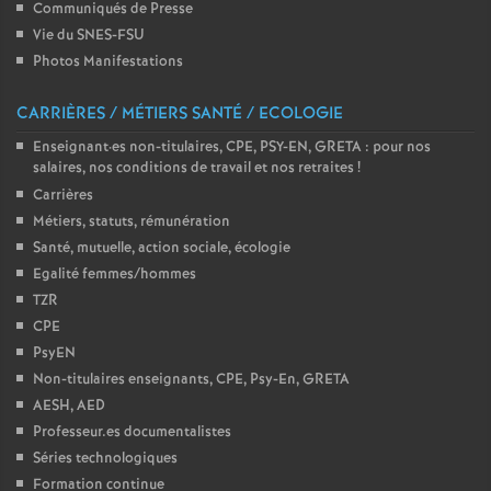
Communiqués de Presse
o
Vie du SNES-FSU
Photos Manifestations
u
CARRIÈRES / MÉTIERS SANTÉ / ECOLOGIE
r
Enseignant
·
es non-titulaires, CPE, PSY-EN, GRETA : pour nos
salaires, nos conditions de travail et nos retraites
!
Carrières
s
Métiers, statuts, rémunération
Santé, mutuelle, action sociale, écologie
Egalité femmes/hommes
TZR
CPE
PsyEN
Non-titulaires enseignants, CPE, Psy-En, GRETA
AESH, AED
Professeur.es documentalistes
Séries technologiques
Formation continue