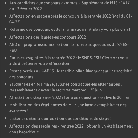
Aux candidats aux concours externes – Supplément de l’US n°817
du 12 février 2022
Affectation en stage après le concours à la rentrée 2022 [Maj du 01-
04-22]
Réforme des concours et de la formation initiale : y voir plus clair
!
Affectations des lauréat-es concours 2022
AED en préprofessionnalisation : la foire aux questions du SNES-
FSU
Futur-es stagiaires à la rentrée 2022 : le SNES-FSU Clermont vous
aide à préparer votre affectation
Postes perdus au CAPES : le terrible bilan Blanquer sur l’attractivité
des concours
Etudiant
·
es en M1 MEEF, futur
·
es contractuel
·
les alternant
·
es :
er
rassemblement devant le rectorat mercredi 1
juin
Affectations stagiaires 2022 : foire aux questions en live le 30 mai
Mobilisation des étudiant•es de M1 : une lutte exemplaire et des
avancées
!
Luttons contre la dégradation des conditions de stage
!
Affectation des stagiaires - rentrée 2022 : obtenir un établissement
dans l’académie