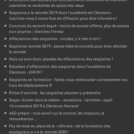
Affectation des lauréats de concours dans l’académie de Clermont :
calendrier et modalités de saisie des vœux
Stagiaires à la rentrée 2019 dans l’académie de Clermont :
inscrivez-vous à notre liste de diffusion pour être informé-e
!
Concours du second degré : moins de postes offerts, plus de postes
non pourvus : cherchez l’erreur
Affectations des stagiaires : circulez, y’a rien à voir
!
Stagiaires rentrée 2019 : pense-bête et conseils pour bien aborder
la rentrée
Mais où sont donc passées les affectations des stagiaires
?
Résultats d’affectation des stagiaires dans l’académie de
Clermont : ENFIN
!
Stagiaires en formation : faites-vous rembourser correctement vos
frais de déplacements
!!!
Prime d’activité : les stagiaires peuvent y prétendre
Stage «
Entrer dans le métier - mutations - carrières
» jeudi
14 novembre 2019 à Clermont-Ferrand
AED prépro : tout savoir sur le contrat, les missions, la
rémunération...
Pas de mise en place de la «
réforme
» de la formation des
enseignant-e-s à la rentrée 2020
!