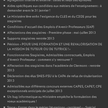
Agrégation interne et externe : dates et lieux des épreuves
Aides spécifiques aux candidats aux métiers de l’enseignement : à
demander avant le 31 janvier
!
Le Ministère lève enfin l’exigence du CLES et du C2I2E pour les
stagiaires
Conditions d’accueil des Emplois d’Avenir Professeurs (EAP)
Affectations des stagiaires - Première phase : mai-juillet 2013
Supports stagiaires rentrée 2013
Pétition «
POUR UNE FORMATION ET UNE REVALORISATION DE
LA MISSION DE TUTEUR OU DE TUTRICE
!
»
Fonctionnaires Stagiaires, Admissibles contractuels, Emplois
d’Avenir Professeur : comment s’y retrouver
?
Affectation des stagiaires dans l’académie de Clermont - rentrée
2013
Déclaration des élus SNES-FSU à la CAPA de refus de titularisation
2013
Admissibles aux différents concours externes CAPES, CAPET, CPE
exceptionnels anticipés de juillet 2013
Un bug informatique au Ministère empêche la formulation des
voeux académiques
!
Stage «
Entrer dans le métier (Mutations - carrières)
» - Spécial