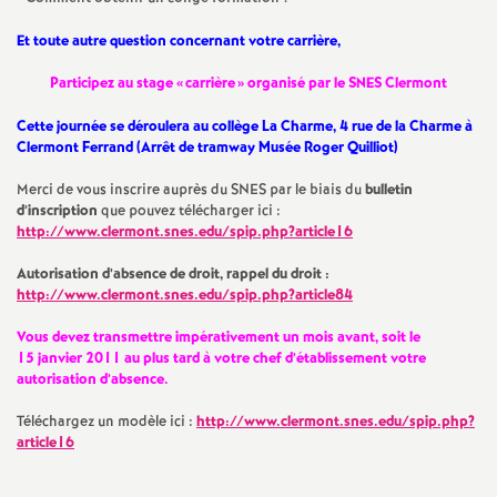
e
Et toute autre question concernant votre carrière,
s
Participez au stage «
carrière
» organisé par le SNES Clermont
E
Cette journée se déroulera au collège La Charme, 4 rue de la Charme à
Clermont Ferrand (Arrêt de tramway Musée Roger Quilliot)
n
Merci de vous inscrire auprès du SNES par le biais du
bulletin
d’inscription
que pouvez télécharger ici :
s
http://www.clermont.snes.edu/spip.php?article16
e
Autorisation d’absence de droit, rappel du droit :
http://www.clermont.snes.edu/spip.php?article84
i
Vous devez transmettre impérativement un mois avant, soit le
15 janvier 2011 au plus tard à votre chef d’établissement votre
autorisation d’absence.
g
Téléchargez un modèle ici :
http://www.clermont.snes.edu/spip.php?
n
article16