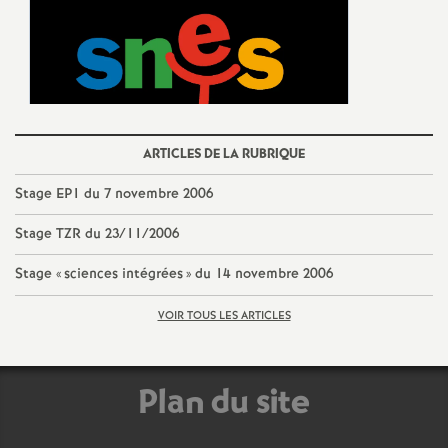
e
c
o
ARTICLES DE LA RUBRIQUE
n
Stage EP1 du 7 novembre 2006
d
Stage TZR du 23/11/2006
d
Stage «
sciences intégrées
» du 14 novembre 2006
e
VOIR TOUS LES ARTICLES
g
Plan du site
r