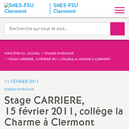
SNES-FSU
S
Clermont
y
Reche
n
d
VOUS ÊTES ICI :
ACCUEIL
STAGES SYNDICAUX
STAGE CARRIERE, 15 FÉVRIER 2011, COLLÈGE LA CHARME À CLERMONT
i
c
11 FÉVRIER 2011
STAGES SYNDICAUX
a
Stage CARRIERE,
15 février 2011, collège la
t
Charme à Clermont
N