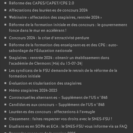
Réforme des CAPES/CAPET/CPE 2.0
Affectations des lauréat
·
es de concours 2024
Webinaire «
affectation des stagiaires, rentrée 2024
»
Réforme de la formation initiale et des concours : le gouvernement
fonce dans le mur en accélérant
!
Concours 2024 : la crise d’attractivité perdure
Réforme de la formation des enseignant
·
es et des CPE : auto-
sabordage de l’Éducation nationale
Stagiaires - rentrée 2024 : obtenir un établissement dans
l’académie de Clermont [Màj du 15-07-24]
Les syndicats de la FSU demande le retrait de la réforme de la
formation initiale
Évaluation et titularisation des stagiaires
Mémo stagiaires 2024-2025
Contractuel
·
les alternant
·
es – Supplément de l’US n°848
Candidat
·
es aux concours – Supplément de l’US n°848
Lauréat
·
es des concours : affectations à l’aveugle
Classement : faites respecter vos droits avec le SNES-FSU
!
Etudiant
·
es en SOPA et ECA : le SNES-FSU vous informe via sa FAQ