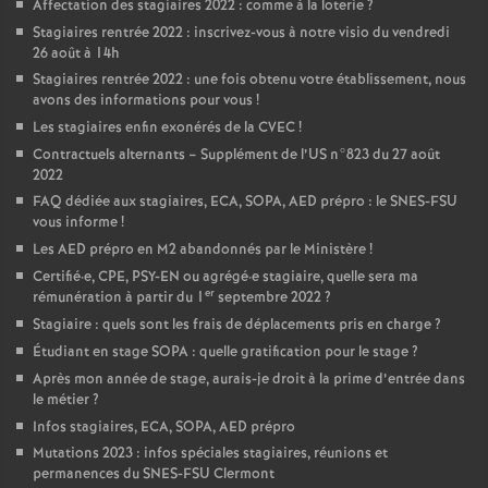
Affectation des stagiaires 2022 : comme à la loterie
?
Stagiaires rentrée 2022 : inscrivez-vous à notre visio du vendredi
26 août à 14h
Stagiaires rentrée 2022 : une fois obtenu votre établissement, nous
avons des informations pour vous
!
Les stagiaires enfin exonérés de la CVEC
!
Contractuels alternants – Supplément de l’US n°823 du 27 août
2022
FAQ dédiée aux stagiaires, ECA, SOPA, AED prépro : le SNES-FSU
vous informe
!
Les AED prépro en M2 abandonnés par le Ministère
!
Certifié
·
e, CPE, PSY-EN ou agrégé
·
e stagiaire, quelle sera ma
er
rémunération à partir du 1
septembre 2022
?
Stagiaire : quels sont les frais de déplacements pris en charge
?
Étudiant en stage SOPA : quelle gratification pour le stage
?
Après mon année de stage, aurais-je droit à la prime d’entrée dans
le métier
?
Infos stagiaires, ECA, SOPA, AED prépro
Mutations 2023 : infos spéciales stagiaires, réunions et
permanences du SNES-FSU Clermont