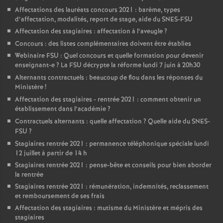
Affectations des lauréats concours 2021 : barème, types
d’affectation, modalités, report de stage, aide du SNES-FSU
Affectation des stagiaires : affectation à l’aveugle
?
Concours : des listes complémentaires doivent être établies
Webinaire FSU : Quel concours et quelle formation pour devenir
enseignant-e
? La FSU décrypte la réforme lundi 7 juin à 20h30
Alternants contractuels : beaucoup de flou dans les réponses du
Ministère
!
Affectation des stagiaires - rentrée 2021 : comment obtenir un
établissement dans l’académie
?
Contractuels alternants : quelle affectation
? Quelle aide du SNES-
FSU
?
Stagiaires rentrée 2021 : permanence téléphonique spéciale lundi
12 juillet à partir de 14 h
Stagiaires rentrée 2021 : pense-bête et conseils pour bien aborder
la rentrée
Stagiaires rentrée 2021 : rémunération, indemnités, reclassement
et remboursement de ses frais
Affectation des stagiaires : mutisme du Ministère et mépris des
stagiaires