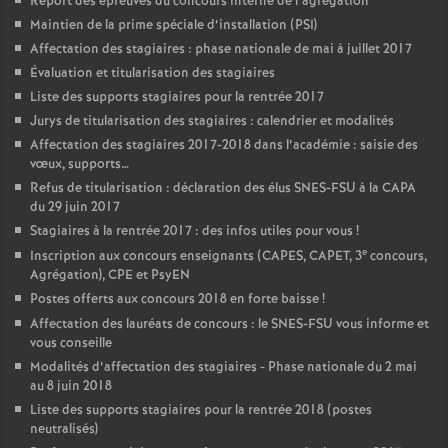
Report des épreuves du concours interne de l’agrégation
Maintien de la prime spéciale d’installation (PSI)
Affectation des stagiaires : phase nationale de mai à juillet 2017
Évaluation et titularisation des stagiaires
Liste des supports stagiaires pour la rentrée 2017
Jurys de titularisation des stagiaires : calendrier et modalités
Affectation des stagiaires 2017-2018 dans l’académie : saisie des
vœux, supports…
Refus de titularisation : déclaration des élus SNES-FSU à la CAPA
du 29 juin 2017
Stagiaires à la rentrée 2017 : des infos utiles pour vous
!
e
Inscription aux concours enseignants (CAPES, CAPET, 3
concours,
Agrégation), CPE et PsyEN
Postes offerts aux concours 2018 en forte baisse
!
Affectation des lauréats de concours : le SNES-FSU vous informe et
vous conseille
Modalités d’affectation des stagiaires - Phase nationale du 2 mai
au 8 juin 2018
Liste des supports stagiaires pour la rentrée 2018 (postes
neutralisés)