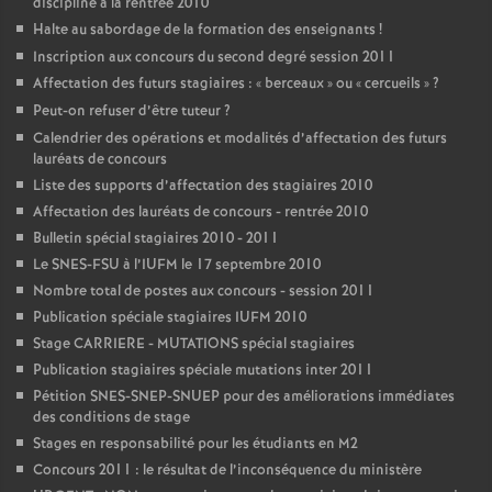
discipline à la rentrée 2010
Halte au sabordage de la formation des enseignants
!
Inscription aux concours du second degré session 2011
Affectation des futurs stagiaires : «
berceaux
» ou «
cercueils
»
?
Peut-on refuser d’être tuteur
?
Calendrier des opérations et modalités d’affectation des futurs
lauréats de concours
Liste des supports d’affectation des stagiaires 2010
Affectation des lauréats de concours - rentrée 2010
Bulletin spécial stagiaires 2010 - 2011
Le SNES-FSU à l’IUFM le 17 septembre 2010
Nombre total de postes aux concours - session 2011
Publication spéciale stagiaires IUFM 2010
Stage CARRIERE - MUTATIONS spécial stagiaires
Publication stagiaires spéciale mutations inter 2011
Pétition SNES-SNEP-SNUEP pour des améliorations immédiates
des conditions de stage
Stages en responsabilité pour les étudiants en M2
Concours 2011 : le résultat de l’inconséquence du ministère