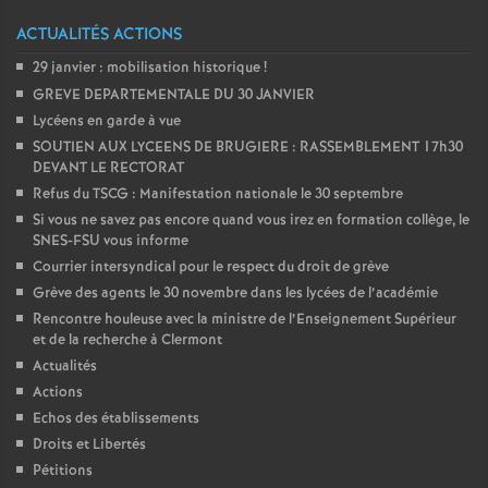
é
ACTUALITÉS ACTIONS
29 janvier : mobilisation historique
!
O
GREVE DEPARTEMENTALE DU 30 JANVIER
Lycéens en garde à vue
r
SOUTIEN AUX LYCEENS DE BRUGIERE : RASSEMBLEMENT 17h30
DEVANT LE RECTORAT
l
Refus du TSCG : Manifestation nationale le 30 septembre
Si vous ne savez pas encore quand vous irez en formation collège, le
SNES-FSU vous informe
é
Courrier intersyndical pour le respect du droit de grève
Grève des agents le 30 novembre dans les lycées de l’académie
a
Rencontre houleuse avec la ministre de l’Enseignement Supérieur
et de la recherche à Clermont
n
Actualités
Actions
s
Echos des établissements
Droits et Libertés
T
Pétitions