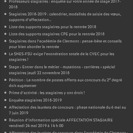
Professeurs stagiaires : enquête sur votre année de stage 2017-
2018
Stagiaires 2018-2019 : calendrier, modalités de saisie des vœux,
supports d’affectation…
Liste des supports stagiaires pour la rentrée 2018
Liste des supports stagiaires CPE pour la rentrée 2018
Stagiaires dans l’académie de Clermont : pense-bête et conseils
pour bien aborder la rentrée
Le SNES-FSU exige l’exonération totale de la CVEC pour les
stagiaires
!
Stage «
Entrer dans le métier - mutations - carrières
» spécial
stagiaires jeudi 22 novembre 2018
d
Pétition : Le nombre de postes offerts aux concours du 2
degré
doit augmenter
Prime d’activité : les stagiaires y ont droit
!
Enquête stagiaires 2018-2019
Affectation des lauréats de concours : phase nationale du 6 mai au
7 juin 2019
Réunion d’information spéciale AFFECTATION STAGIAIRE
vendredi 24 mai 2019 à 14 h 00