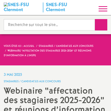
SNES-FSU
S
Clermont
y
Reche
n
d
VOUS ÊTES ICI :
ACCUEIL
STAGIAIRES / CANDIDAT.ES AUX CONCOURS
WEBINAIRE “AFFECTATION DES STAGIAIRES 2025-2026” ET RÉUNIONS
i
D’INFORMATION À L’INSPE
c
3 MAI 2025
a
STAGIAIRES / CANDIDAT.ES AUX CONCOURS
Webinaire “affectation
t
des stagiaires 2025-2026”
N
et réunions d’information