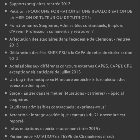
Supports stagiaires rentrée 2013
Pétition «
POUR UNE FORMATION ET UNE REVALORISATION DE
LA MISSION DE TUTEUR OU DE TUTRICE
!
»
Fonctionnaires Stagiaires, Admissibles contractuels, Emplois
d’Avenir Professeur : comment s’y retrouver
?
Affectation des stagiaires dans l’académie de Clermont - rentrée
2013
Déclaration des élus SNES-FSU à la CAPA de refus de titularisation
2013
Admissibles aux différents concours externes CAPES, CAPET, CPE
exceptionnels anticipés de juillet 2013
Un bug informatique au Ministère empêche la formulation des
voeux académiques
!
Stage «
Entrer dans le métier (Mutations - carrières)
» - Spécial
stagiaires
Etudiants admissibles contractuels : exprimez-vous
!
Attention : le stage académique «
tuteurs
» du 21 novembre est
reporté
Infos mutations «
spécial mouvement inter 2014
»
Permanence MUTATIONS à l’ESPE de Chamalières mardi