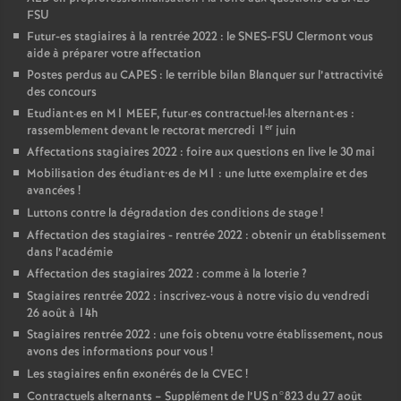
FSU
Futur-es stagiaires à la rentrée 2022 : le SNES-FSU Clermont vous
aide à préparer votre affectation
Postes perdus au CAPES : le terrible bilan Blanquer sur l’attractivité
des concours
Etudiant
·
es en M1 MEEF, futur
·
es contractuel
·
les alternant
·
es :
er
rassemblement devant le rectorat mercredi 1
juin
Affectations stagiaires 2022 : foire aux questions en live le 30 mai
Mobilisation des étudiant•es de M1 : une lutte exemplaire et des
avancées
!
Luttons contre la dégradation des conditions de stage
!
Affectation des stagiaires - rentrée 2022 : obtenir un établissement
dans l’académie
Affectation des stagiaires 2022 : comme à la loterie
?
Stagiaires rentrée 2022 : inscrivez-vous à notre visio du vendredi
26 août à 14h
Stagiaires rentrée 2022 : une fois obtenu votre établissement, nous
avons des informations pour vous
!
Les stagiaires enfin exonérés de la CVEC
!
Contractuels alternants – Supplément de l’US n°823 du 27 août