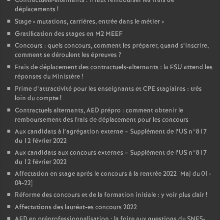
Contractuels-alternants : il faut rembourser les frais de
déplacements
!
Stage «
mutations, carrières, entrée dans le métier
»
Gratification des stages en M2 MEEF
Concours : quels concours, comment les préparer, quand s’inscrire,
comment se déroulent les épreuves
?
Frais de déplacement des contractuels-alternants : la FSU attend les
réponses du Ministère
!
Prime d’attractivité pour les enseignants et CPE stagiaires : très
loin du compte
!
Contractuels alternants, AED prépro : comment obtenir le
remboursement des frais de déplacement pour les concours
Aux candidats à l’agrégation externe – Supplément de l’US n°817
du 12 février 2022
Aux candidats aux concours externes – Supplément de l’US n°817
du 12 février 2022
Affectation en stage après le concours à la rentrée 2022 [Maj du 01-
04-22]
Réforme des concours et de la formation initiale : y voir plus clair
!
Affectations des lauréat-es concours 2022
AED en préprofessionnalisation : la foire aux questions du SNES-