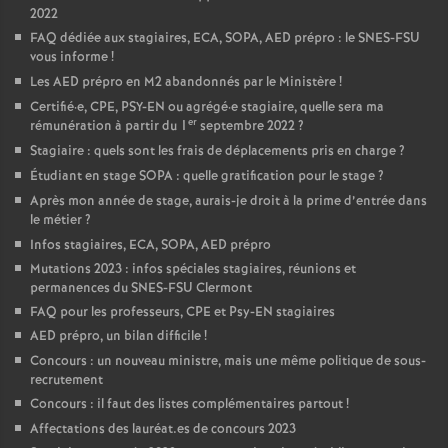
2022
FAQ dédiée aux stagiaires, ECA, SOPA, AED prépro : le SNES-FSU
vous informe
!
Les AED prépro en M2 abandonnés par le Ministère
!
Certifié
·
e, CPE, PSY-EN ou agrégé
·
e stagiaire, quelle sera ma
er
rémunération à partir du 1
septembre 2022
?
Stagiaire : quels sont les frais de déplacements pris en charge
?
Étudiant en stage SOPA : quelle gratification pour le stage
?
Après mon année de stage, aurais-je droit à la prime d’entrée dans
le métier
?
Infos stagiaires, ECA, SOPA, AED prépro
Mutations 2023 : infos spéciales stagiaires, réunions et
permanences du SNES-FSU Clermont
FAQ pour les professeurs, CPE et Psy-EN stagiaires
AED prépro, un bilan difficile
!
Concours : un nouveau ministre, mais une même politique de sous-
recrutement
Concours : il faut des listes complémentaires partout
!
Affectations des lauréat.es de concours 2023