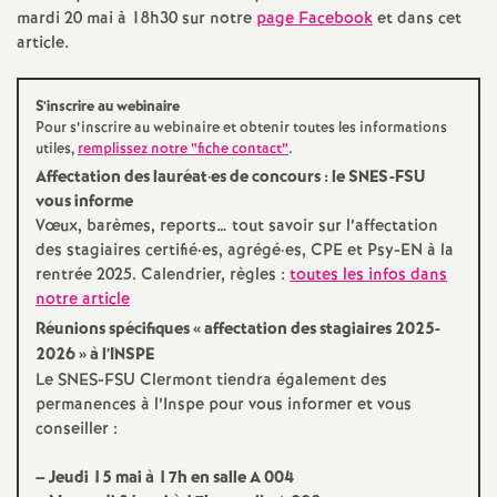
e
mardi 20 mai à 18h30 sur notre
page Facebook
et dans cet
article.
m
S’inscrire au webinaire
e
Pour s’inscrire au webinaire et obtenir toutes les informations
utiles,
remplissez notre “fiche contact”
.
n
Affectation des lauréat
·
es de concours : le SNES-FSU
vous informe
Vœux, barèmes, reports… tout savoir sur l’affectation
t
des stagiaires certifié
·
es, agrégé
·
es, CPE et Psy-EN à la
rentrée 2025. Calendrier, règles :
toutes les infos dans
s
notre article
Réunions spécifiques «
affectation des stagiaires 2025-
d
2026
» à l’INSPE
Le SNES-FSU Clermont tiendra également des
e
permanences à l’Inspe pour vous informer et vous
conseiller :
S
–
Jeudi 15 mai à 17h en salle A 004