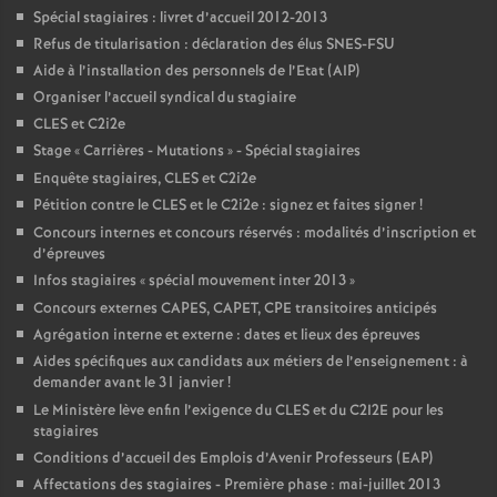
Spécial stagiaires : livret d’accueil 2012-2013
Refus de titularisation : déclaration des élus SNES-FSU
Aide à l’installation des personnels de l’Etat (AIP)
Organiser l’accueil syndical du stagiaire
CLES et C2i2e
Stage «
Carrières - Mutations
» - Spécial stagiaires
Enquête stagiaires, CLES et C2i2e
Pétition contre le CLES et le C2i2e : signez et faites signer
!
Concours internes et concours réservés : modalités d’inscription et
d’épreuves
Infos stagiaires «
spécial mouvement inter 2013
»
Concours externes CAPES, CAPET, CPE transitoires anticipés
Agrégation interne et externe : dates et lieux des épreuves
Aides spécifiques aux candidats aux métiers de l’enseignement : à
demander avant le 31 janvier
!
Le Ministère lève enfin l’exigence du CLES et du C2I2E pour les
stagiaires
Conditions d’accueil des Emplois d’Avenir Professeurs (EAP)
Affectations des stagiaires - Première phase : mai-juillet 2013