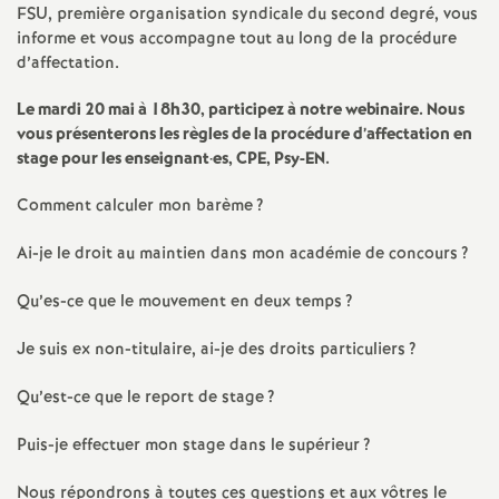
e
FSU, première organisation syndicale du second degré, vous
informe et vous accompagne tout au long de la procédure
s
d’affectation.
E
Le mardi 20 mai à 18h30, participez à notre webinaire. Nous
vous présenterons les règles de la procédure d’affectation en
n
stage pour les enseignant
·
es, CPE, Psy-EN.
Comment calculer mon barème
?
s
Ai-je le droit au maintien dans mon académie de concours
?
e
Qu’es-ce que le mouvement en deux temps
?
i
Je suis ex non-titulaire, ai-je des droits particuliers
?
g
Qu’est-ce que le report de stage
?
n
Puis-je effectuer mon stage dans le supérieur
?
Nous répondrons à toutes ces questions et aux vôtres le