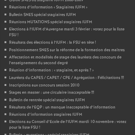
Guide SNES du stagiaire IUFM 2008-2009
Réunions d’information «
Stagiaires IUFM
»
Bulletin SNES spécial stagiaires IUFM
Réunions MUTATIONS spécial stagiaires IUFM
Elections à l’IUFM d’Auvergne mardi 3 février : votez pour la liste
FSU
!
Résultats des élections à l’IUFM : la FSU en tête
!
Positionnement SNES sur la réforme de la formation des maîtres
Affectation et modalités de stage des lauréats des concours de
l’enseignement du second degré
Réunion d’information : «
stagiaire, et après
?
»
Lauréats du CAPES / CAPET / CPE / Agrégation : Félicitations
!!!
Inscriptions aux concours session 2010
Stages en master : une circulaire inacceptable
!!!
Bulletin de rentrée spécial stagiaires IUFM
Résultats de l’EQP : un manque inacceptable d’information
Réunions d’information stagiaires IUFM
Elections au Conseil d’Ecole de l’IUFM mardi 10 novembre : votez
pour la liste FSU
!