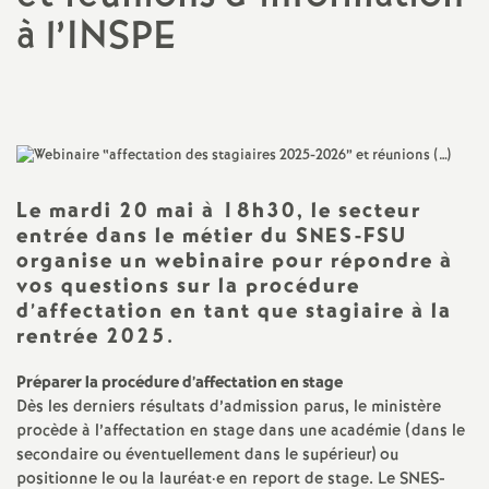
à l’INSPE
a
Imprimer
t
l'article
i
o
Le mardi 20 mai à 18h30, le secteur
entrée dans le métier du SNES-FSU
n
organise un webinaire pour répondre à
vos questions sur la procédure
d’affectation en tant que stagiaire à la
a
rentrée 2025.
l
Préparer la procédure d’affectation en stage
Dès les derniers résultats d’admission parus, le ministère
d
procède à l’affectation en stage dans une académie (dans le
secondaire ou éventuellement dans le supérieur) ou
positionne le ou la lauréat
·
e en report de stage. Le SNES-