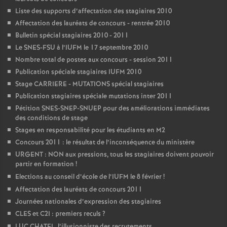
Liste des supports d’affectation des stagiaires 2010
Affectation des lauréats de concours - rentrée 2010
Bulletin spécial stagiaires 2010 - 2011
Le SNES-FSU à l’IUFM le 17 septembre 2010
Nombre total de postes aux concours - session 2011
Publication spéciale stagiaires IUFM 2010
Stage CARRIERE - MUTATIONS spécial stagiaires
Publication stagiaires spéciale mutations inter 2011
Pétition SNES-SNEP-SNUEP pour des améliorations immédiates
des conditions de stage
Stages en responsabilité pour les étudiants en M2
Concours 2011 : le résultat de l’inconséquence du ministère
URGENT : NON aux pressions, tous les stagiaires doivent pouvoir
partir en formation
!
Elections au conseil d’école de l’IUFM le 8 février
!
Affectation des lauréats de concours 2011
Journées nationales d’expression des stagiaires
CLES et C2I : premiers reculs
?
LUC CHATEL, l’illusionniste des recrutements