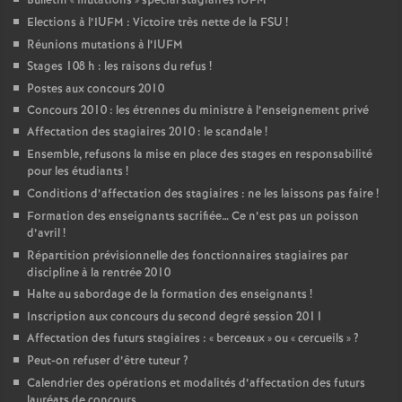
Bulletin «
mutations
» spécial stagiaires IUFM
Elections à l’IUFM : Victoire très nette de la FSU
!
Réunions mutations à l’IUFM
Stages 108 h : les raisons du refus
!
Postes aux concours 2010
Concours 2010 : les étrennes du ministre à l’enseignement privé
Affectation des stagiaires 2010 : le scandale
!
Ensemble, refusons la mise en place des stages en responsabilité
pour les étudiants
!
Conditions d’affectation des stagiaires : ne les laissons pas faire
!
Formation des enseignants sacrifiée… Ce n’est pas un poisson
d’avril
!
Répartition prévisionnelle des fonctionnaires stagiaires par
discipline à la rentrée 2010
Halte au sabordage de la formation des enseignants
!
Inscription aux concours du second degré session 2011
Affectation des futurs stagiaires : «
berceaux
» ou «
cercueils
»
?
Peut-on refuser d’être tuteur
?
Calendrier des opérations et modalités d’affectation des futurs
lauréats de concours