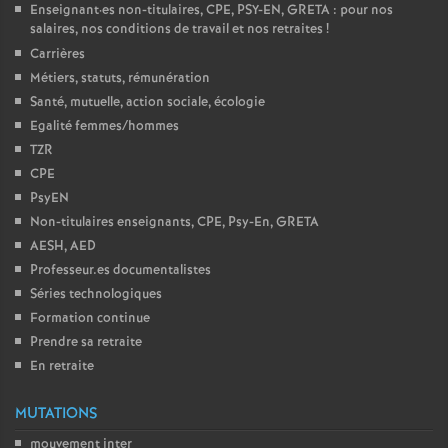
Enseignant
·
es non-titulaires, CPE, PSY-EN, GRETA : pour nos
é
salaires, nos conditions de travail et nos retraites
!
Carrières
O
Métiers, statuts, rémunération
Santé, mutuelle, action sociale, écologie
r
Egalité femmes/hommes
TZR
l
CPE
PsyEN
Non-titulaires enseignants, CPE, Psy-En, GRETA
é
AESH, AED
Professeur.es documentalistes
a
Séries technologiques
Formation continue
n
Prendre sa retraite
En retraite
s
MUTATIONS
T
mouvement inter