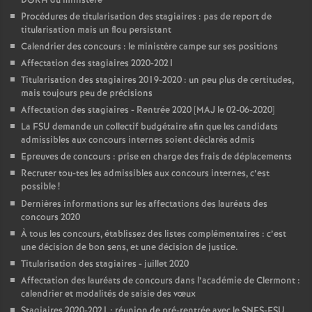
DGRH du ministère
Procédures de titularisation des stagiaires : pas de report de
titularisation mais un flou persistant
Calendrier des concours : le ministère campe sur ses positions
Affectation des stagiaires 2020-2021
Titularisation des stagiaires 2019-2020 : un peu plus de certitudes,
mais toujours peu de précisions
Affectation des stagiaires - Rentrée 2020 [MAJ le 02-06-2020]
La FSU demande un collectif budgétaire afin que les candidats
admissibles aux concours internes soient déclarés admis
Epreuves de concours : prise en charge des frais de déplacements
Recruter tou-tes les admissibles aux concours internes, c’est
possible
!
Dernières informations sur les affectations des lauréats des
concours 2020
À tous les concours, établissez des listes complémentaires : c’est
une décision de bon sens, et une décision de justice.
Titularisation des stagiaires - juillet 2020
Affectation des lauréats de concours dans l’académie de Clermont :
calendrier et modalités de saisie des vœux
Stagiaires 2020-2021 : réunion de pré-rentrée avec le SNES-FSU