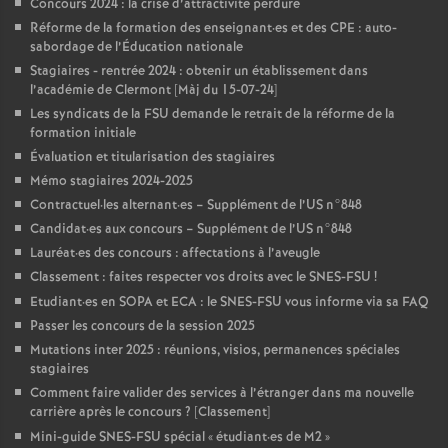
Concours 2024 : la crise d’attractivité perdure
Réforme de la formation des enseignant
·
es et des CPE : auto-
sabordage de l’Éducation nationale
Stagiaires - rentrée 2024 : obtenir un établissement dans
l’académie de Clermont [Màj du 15-07-24]
Les syndicats de la FSU demande le retrait de la réforme de la
formation initiale
Évaluation et titularisation des stagiaires
Mémo stagiaires 2024-2025
Contractuel
·
les alternant
·
es – Supplément de l’US n°848
Candidat
·
es aux concours – Supplément de l’US n°848
Lauréat
·
es des concours : affectations à l’aveugle
Classement : faites respecter vos droits avec le SNES-FSU
!
Etudiant
·
es en SOPA et ECA : le SNES-FSU vous informe via sa FAQ
Passer les concours de la session 2025
Mutations inter 2025 : réunions, visios, permanences spéciales
stagiaires
Comment faire valider des services à l’étranger dans ma nouvelle
carrière après le concours
? [Classement]
Mini-guide SNES-FSU spécial «
étudiant
·
es de M2
»