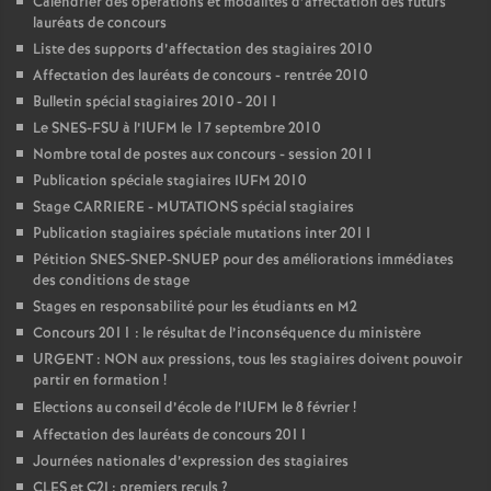
Calendrier des opérations et modalités d’affectation des futurs
lauréats de concours
Liste des supports d’affectation des stagiaires 2010
Affectation des lauréats de concours - rentrée 2010
Bulletin spécial stagiaires 2010 - 2011
Le SNES-FSU à l’IUFM le 17 septembre 2010
Nombre total de postes aux concours - session 2011
Publication spéciale stagiaires IUFM 2010
Stage CARRIERE - MUTATIONS spécial stagiaires
Publication stagiaires spéciale mutations inter 2011
Pétition SNES-SNEP-SNUEP pour des améliorations immédiates
des conditions de stage
Stages en responsabilité pour les étudiants en M2
Concours 2011 : le résultat de l’inconséquence du ministère
URGENT : NON aux pressions, tous les stagiaires doivent pouvoir
partir en formation
!
Elections au conseil d’école de l’IUFM le 8 février
!
Affectation des lauréats de concours 2011
Journées nationales d’expression des stagiaires
CLES et C2I : premiers reculs
?