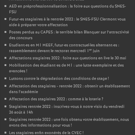
AED en préprofessionnalisation : la foire aux questions du SNES-
FSU
Futur-es stagiaires à la rentrée 2022 : le SNES-FSU Clermont vous
aide à préparer votre affectation
Postes perdus au CAPES : le terrible bilan Blanquer sur l’attractivité
des concours
Etudiant
·
es en M1 MEEF, futur
·
es contractuel
·
les alternant
·
es :
er
rassemblement devant le rectorat mercredi 1
juin
Affectations stagiaires 2022 : foire aux questions en live le 30 mai
Mobilisation des étudiant•es de M1 : une lutte exemplaire et des
avancées
!
Luttons contre la dégradation des conditions de stage
!
Affectation des stagiaires - rentrée 2022 : obtenir un établissement
dans l’académie
Affectation des stagiaires 2022 : comme à la loterie
?
Stagiaires rentrée 2022 : inscrivez-vous à notre visio du vendredi
26 août à 14h
Stagiaires rentrée 2022 : une fois obtenu votre établissement, nous
avons des informations pour vous
!
Les stagiaires enfin exonérés de la CVEC
!