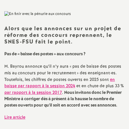
a
t
Alors que les annonces sur un projet de
réforme des concours reprennent, le
i
SNES-FSU fait le point.
o
Pas de «
baisse des postes
» aux concours
?
M. Bayrou annonce qu’il n’y aura «
pas de baisse des postes
n
mis au concours pour le recrutement
» des enseignant
·
es.
Toutefois, les chiffres de postes ouverts en 2025 sont
en
a
baisse par rapport à la session 2024
et en chute de plus 33
%
par rapport à la session 2017
.
Nous invitons donc le Premier
l
Ministre à corriger dès à présent à la hausse le nombre de
postes ouverts pour qu’il soit en accord avec ses annonces.
d
Lire article