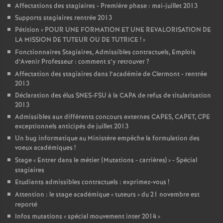
Affectations des stagiaires - Première phase : mai-juillet 2013
Supports stagiaires rentrée 2013
Pétition «
POUR UNE FORMATION ET UNE REVALORISATION DE
LA MISSION DE TUTEUR OU DE TUTRICE
!
»
Fonctionnaires Stagiaires, Admissibles contractuels, Emplois
d’Avenir Professeur : comment s’y retrouver
?
Affectation des stagiaires dans l’académie de Clermont - rentrée
2013
Déclaration des élus SNES-FSU à la CAPA de refus de titularisation
2013
Admissibles aux différents concours externes CAPES, CAPET, CPE
exceptionnels anticipés de juillet 2013
Un bug informatique au Ministère empêche la formulation des
voeux académiques
!
Stage «
Entrer dans le métier (Mutations - carrières)
» - Spécial
stagiaires
Etudiants admissibles contractuels : exprimez-vous
!
Attention : le stage académique «
tuteurs
» du 21 novembre est
reporté
Infos mutations «
spécial mouvement inter 2014
»