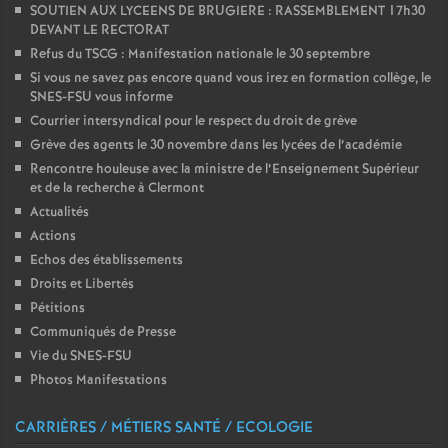
e
SOUTIEN AUX LYCEENS DE BRUGIERE : RASSEMBLEMENT 17h30
DEVANT LE RECTORAT
Refus du TSCG : Manifestation nationale le 30 septembre
c
Si vous ne savez pas encore quand vous irez en formation collège, le
SNES-FSU vous informe
o
Courrier intersyndical pour le respect du droit de grève
Grève des agents le 30 novembre dans les lycées de l’académie
n
Rencontre houleuse avec la ministre de l’Enseignement Supérieur
et de la recherche à Clermont
Actualités
d
Actions
Echos des établissements
d
Droits et Libertés
Pétitions
e
Communiqués de Presse
Vie du SNES-FSU
g
Photos Manifestations
r
CARRIÈRES / MÉTIERS SANTÉ / ECOLOGIE