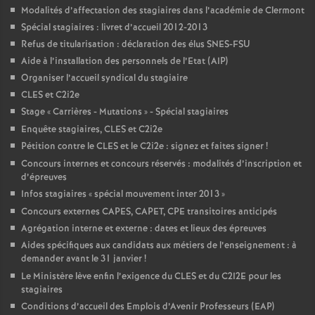
Modalités d’affectation des stagiaires dans l’académie de Clermont
Spécial stagiaires : livret d’accueil 2012-2013
Refus de titularisation : déclaration des élus SNES-FSU
Aide à l’installation des personnels de l’Etat (AIP)
Organiser l’accueil syndical du stagiaire
CLES et C2i2e
Stage «
Carrières - Mutations
» - Spécial stagiaires
Enquête stagiaires, CLES et C2i2e
Pétition contre le CLES et le C2i2e : signez et faites signer
!
Concours internes et concours réservés : modalités d’inscription et
d’épreuves
Infos stagiaires «
spécial mouvement inter 2013
»
Concours externes CAPES, CAPET, CPE transitoires anticipés
Agrégation interne et externe : dates et lieux des épreuves
Aides spécifiques aux candidats aux métiers de l’enseignement : à
demander avant le 31 janvier
!
Le Ministère lève enfin l’exigence du CLES et du C2I2E pour les
stagiaires
Conditions d’accueil des Emplois d’Avenir Professeurs (EAP)