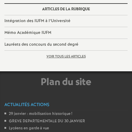
e
ARTICLES DE LA RUBRIQUE
m
Intégration des IUFM à l’Université
e
Mémo Académique IUFM
Lauréats des concours du second degré
n
VOIR TOUS LES ARTICLES
t
s
Plan du site
d
ACTUALITÉS ACTIONS
e
29 janvier : mobilisation historique
!
S
GREVE DEPARTEMENTALE DU 30 JANVIER
Lycéens en garde à vue