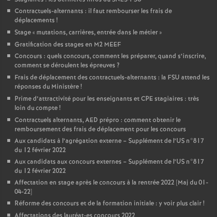
Contractuels-alternants : il faut rembourser les frais de
déplacements
!
Stage «
mutations, carrières, entrée dans le métier
»
Gratification des stages en M2 MEEF
Concours : quels concours, comment les préparer, quand s’inscrire,
comment se déroulent les épreuves
?
Frais de déplacement des contractuels-alternants : la FSU attend les
réponses du Ministère
!
Prime d’attractivité pour les enseignants et CPE stagiaires : très
loin du compte
!
Contractuels alternants, AED prépro : comment obtenir le
remboursement des frais de déplacement pour les concours
Aux candidats à l’agrégation externe – Supplément de l’US n°817
du 12 février 2022
Aux candidats aux concours externes – Supplément de l’US n°817
du 12 février 2022
Affectation en stage après le concours à la rentrée 2022 [Maj du 01-
04-22]
Réforme des concours et de la formation initiale : y voir plus clair
!
Affectations des lauréat-es concours 2022