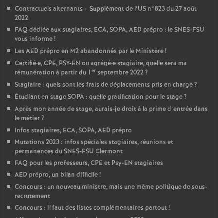
Contractuels alternants – Supplément de l’US n°823 du 27 août
2022
FAQ dédiée aux stagiaires, ECA, SOPA, AED prépro : le SNES-FSU
vous informe
!
Les AED prépro en M2 abandonnés par le Ministère
!
Certifié
·
e, CPE, PSY-EN ou agrégé
·
e stagiaire, quelle sera ma
er
rémunération à partir du 1
septembre 2022
?
Stagiaire : quels sont les frais de déplacements pris en charge
?
Étudiant en stage SOPA : quelle gratification pour le stage
?
Après mon année de stage, aurais-je droit à la prime d’entrée dans
le métier
?
Infos stagiaires, ECA, SOPA, AED prépro
Mutations 2023 : infos spéciales stagiaires, réunions et
permanences du SNES-FSU Clermont
FAQ pour les professeurs, CPE et Psy-EN stagiaires
AED prépro, un bilan difficile
!
Concours : un nouveau ministre, mais une même politique de sous-
recrutement
Concours : il faut des listes complémentaires partout
!