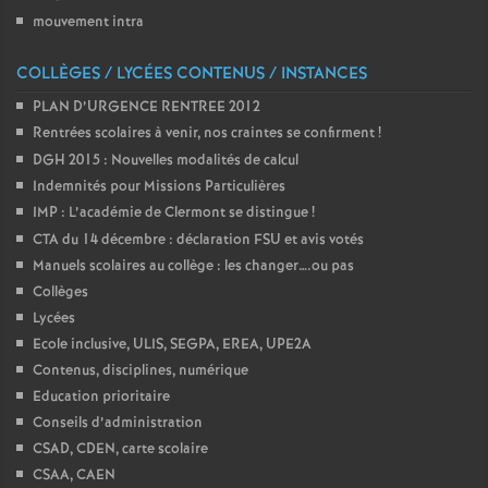
mouvement intra
o
COLLÈGES / LYCÉES CONTENUS / INSTANCES
u
PLAN D’URGENCE RENTREE 2012
Rentrées scolaires à venir, nos craintes se confirment
!
r
DGH 2015 : Nouvelles modalités de calcul
Indemnités pour Missions Particulières
s
IMP : L’académie de Clermont se distingue
!
CTA du 14 décembre : déclaration FSU et avis votés
Manuels scolaires au collège : les changer….ou pas
Collèges
Lycées
Ecole inclusive, ULIS, SEGPA, EREA, UPE2A
Contenus, disciplines, numérique
Education prioritaire
Conseils d’administration
CSAD, CDEN, carte scolaire
CSAA, CAEN