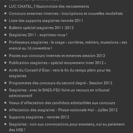
LUC CHATEL, l’illusionniste des recrutements
Concours externes-internes : Inscriptions et nouvelles modalités
Liste des supports stagiaires rentrée 2011
Bulletin spécial stagiaires 2011-2012
Stagiaires 2011 : exprimez-vous
!
Professeurs stagiaires : le stage «
carrières, métiers, mutations
» est
avancé au 16 novembre
!
Postes aux concours internes et externes session 2012
Publication stagiaires «
spécial mouvement inter 2012
»
Arrêt du Conseil d’État : vers la fin du temps plein pour les
stagiaires
Programmes des concours du second degré - Session 2013
Stagiaires : avec le SNES-FSU faire un recours en tribunal
administratif
Voeux d’affectation des candidats admissibles aux concours
Affectation des stagiaires - Phase nationale Mai - Juillet 2012
Supports stagiaires - rentrée 2012
Stagiaires : non aux convocations pour examens, oui au paiement
des HSE
!