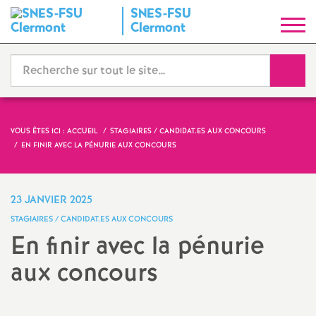
SNES-FSU
S
Clermont
y
Reche
n
d
VOUS ÊTES ICI :
ACCUEIL
STAGIAIRES / CANDIDAT.ES AUX CONCOURS
EN FINIR AVEC LA PÉNURIE AUX CONCOURS
i
c
23 JANVIER 2025
STAGIAIRES / CANDIDAT.ES AUX CONCOURS
a
En finir avec la pénurie
aux concours
t
N
Imprimer
l'article