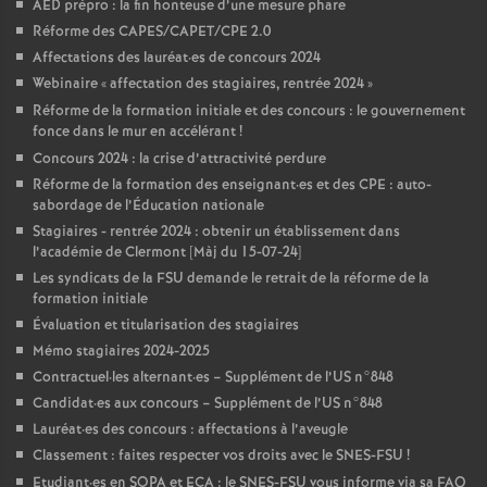
AED prépro : la fin honteuse d’une mesure phare
Réforme des CAPES/CAPET/CPE 2.0
Affectations des lauréat
·
es de concours 2024
Webinaire «
affectation des stagiaires, rentrée 2024
»
Réforme de la formation initiale et des concours : le gouvernement
fonce dans le mur en accélérant
!
Concours 2024 : la crise d’attractivité perdure
Réforme de la formation des enseignant
·
es et des CPE : auto-
sabordage de l’Éducation nationale
Stagiaires - rentrée 2024 : obtenir un établissement dans
l’académie de Clermont [Màj du 15-07-24]
Les syndicats de la FSU demande le retrait de la réforme de la
formation initiale
Évaluation et titularisation des stagiaires
Mémo stagiaires 2024-2025
Contractuel
·
les alternant
·
es – Supplément de l’US n°848
Candidat
·
es aux concours – Supplément de l’US n°848
Lauréat
·
es des concours : affectations à l’aveugle
Classement : faites respecter vos droits avec le SNES-FSU
!
Etudiant
·
es en SOPA et ECA : le SNES-FSU vous informe via sa FAQ