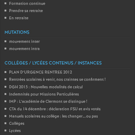
Formation continue
o
Prendre sa retraite
En retraite
u
MUTATIONS
r
mouvement inter
mouvement intra
s
COLLÈGES / LYCÉES CONTENUS / INSTANCES
PLAN D’URGENCE RENTREE 2012
Rentrées scolaires à venir, nos craintes se confirment
!
DGH 2015 : Nouvelles modalités de calcul
Indemnités pour Missions Particulières
IMP : L’académie de Clermont se distingue
!
CTA du 14 décembre : déclaration FSU et avis votés
Manuels scolaires au collège : les changer….ou pas
Collèges
Lycées