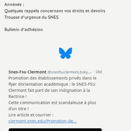
e
Annexes :
Quelques rappels concernant vos droits et devoirs
s
Trousse d’urgence du SNES
E
Bulletin d’adhésion
n
s
e
i
g
n