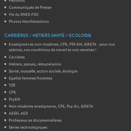
Pétitions
é
Communiqués de Presse
Vie du SNES-FSU
O
Photos Manifestations
CARRIÈRES / MÉTIERS SANTÉ / ECOLOGIE
r
Enseignant
·
es non-titulaires, CPE, PSY-EN, GRETA : pour nos
salaires, nos conditions de travail et nos retraites
!
l
Carrières
Métiers, statuts, rémunération
é
Santé, mutuelle, action sociale, écologie
Egalité femmes/hommes
a
TZR
CPE
n
PsyEN
Non-titulaires enseignants, CPE, Psy-En, GRETA
s
AESH, AED
Professeur.es documentalistes
T
Séries technologiques