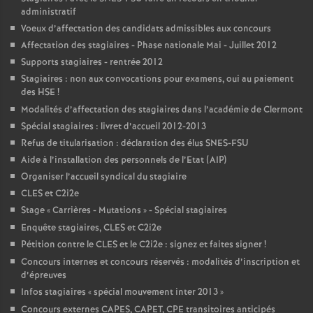
administratif
Voeux d’affectation des candidats admissibles aux concours
Affectation des stagiaires - Phase nationale Mai - Juillet 2012
Supports stagiaires - rentrée 2012
Stagiaires : non aux convocations pour examens, oui au paiement
des HSE
!
Modalités d’affectation des stagiaires dans l’académie de Clermont
Spécial stagiaires : livret d’accueil 2012-2013
Refus de titularisation : déclaration des élus SNES-FSU
Aide à l’installation des personnels de l’Etat (AIP)
Organiser l’accueil syndical du stagiaire
CLES et C2i2e
Stage «
Carrières - Mutations
» - Spécial stagiaires
Enquête stagiaires, CLES et C2i2e
Pétition contre le CLES et le C2i2e : signez et faites signer
!
Concours internes et concours réservés : modalités d’inscription et
d’épreuves
Infos stagiaires «
spécial mouvement inter 2013
»
Concours externes CAPES, CAPET, CPE transitoires anticipés