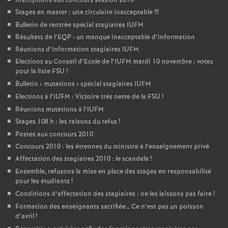
Inscriptions aux concours session 2010
Stages en master : une circulaire inacceptable
!!!
Bulletin de rentrée spécial stagiaires IUFM
Résultats de l’EQP : un manque inacceptable d’information
Réunions d’information stagiaires IUFM
Elections au Conseil d’Ecole de l’IUFM mardi 10 novembre : votez
pour la liste FSU
!
Bulletin «
mutations
» spécial stagiaires IUFM
Elections à l’IUFM : Victoire très nette de la FSU
!
Réunions mutations à l’IUFM
Stages 108 h : les raisons du refus
!
Postes aux concours 2010
Concours 2010 : les étrennes du ministre à l’enseignement privé
Affectation des stagiaires 2010 : le scandale
!
Ensemble, refusons la mise en place des stages en responsabilité
pour les étudiants
!
Conditions d’affectation des stagiaires : ne les laissons pas faire
!
Formation des enseignants sacrifiée… Ce n’est pas un poisson
d’avril
!