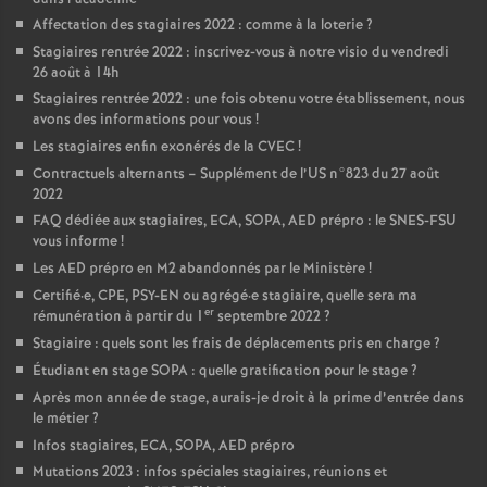
Affectation des stagiaires 2022 : comme à la loterie
?
Stagiaires rentrée 2022 : inscrivez-vous à notre visio du vendredi
26 août à 14h
Stagiaires rentrée 2022 : une fois obtenu votre établissement, nous
avons des informations pour vous
!
Les stagiaires enfin exonérés de la CVEC
!
Contractuels alternants – Supplément de l’US n°823 du 27 août
2022
FAQ dédiée aux stagiaires, ECA, SOPA, AED prépro : le SNES-FSU
vous informe
!
Les AED prépro en M2 abandonnés par le Ministère
!
Certifié
·
e, CPE, PSY-EN ou agrégé
·
e stagiaire, quelle sera ma
er
rémunération à partir du 1
septembre 2022
?
Stagiaire : quels sont les frais de déplacements pris en charge
?
Étudiant en stage SOPA : quelle gratification pour le stage
?
Après mon année de stage, aurais-je droit à la prime d’entrée dans
le métier
?
Infos stagiaires, ECA, SOPA, AED prépro
Mutations 2023 : infos spéciales stagiaires, réunions et