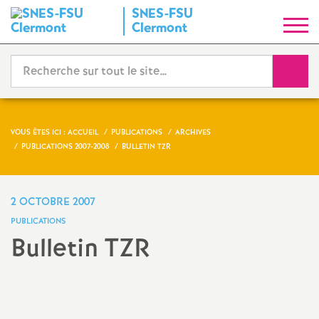
SNES-FSU
S
Clermont
y
Reche
n
d
VOUS ÊTES ICI :
ACCUEIL
PUBLICATIONS
ARCHIVES
PUBLICATIONS 2007-2008
BULLETIN TZR
i
c
2 OCTOBRE 2007
PUBLICATIONS
a
Bulletin TZR
t
Imprimer
l'article
N