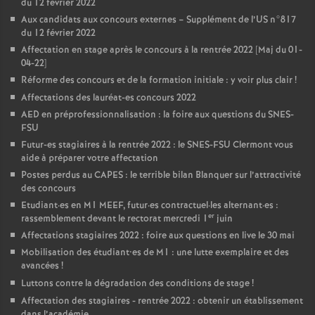
du 12 février 2022
Aux candidats aux concours externes – Supplément de l’US n°817
du 12 février 2022
Affectation en stage après le concours à la rentrée 2022 [Maj du 01-
04-22]
Réforme des concours et de la formation initiale : y voir plus clair
!
Affectations des lauréat-es concours 2022
AED en préprofessionnalisation : la foire aux questions du SNES-
FSU
Futur-es stagiaires à la rentrée 2022 : le SNES-FSU Clermont vous
aide à préparer votre affectation
Postes perdus au CAPES : le terrible bilan Blanquer sur l’attractivité
des concours
Etudiant
·
es en M1 MEEF, futur
·
es contractuel
·
les alternant
·
es :
er
rassemblement devant le rectorat mercredi 1
juin
Affectations stagiaires 2022 : foire aux questions en live le 30 mai
Mobilisation des étudiant•es de M1 : une lutte exemplaire et des
avancées
!
Luttons contre la dégradation des conditions de stage
!
Affectation des stagiaires - rentrée 2022 : obtenir un établissement
dans l’académie