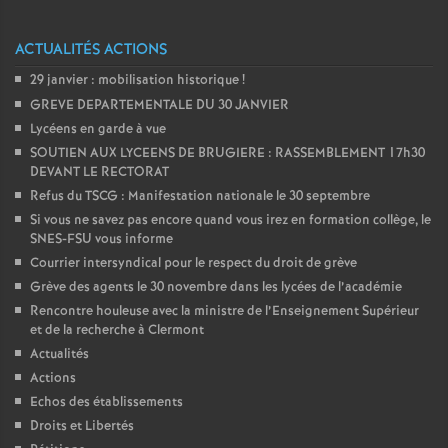
e
ACTUALITÉS ACTIONS
c
29 janvier : mobilisation historique
!
GREVE DEPARTEMENTALE DU 30 JANVIER
o
Lycéens en garde à vue
SOUTIEN AUX LYCEENS DE BRUGIERE : RASSEMBLEMENT 17h30
n
DEVANT LE RECTORAT
Refus du TSCG : Manifestation nationale le 30 septembre
d
Si vous ne savez pas encore quand vous irez en formation collège, le
SNES-FSU vous informe
Courrier intersyndical pour le respect du droit de grève
d
Grève des agents le 30 novembre dans les lycées de l’académie
Rencontre houleuse avec la ministre de l’Enseignement Supérieur
e
et de la recherche à Clermont
Actualités
g
Actions
Echos des établissements
r
Droits et Libertés