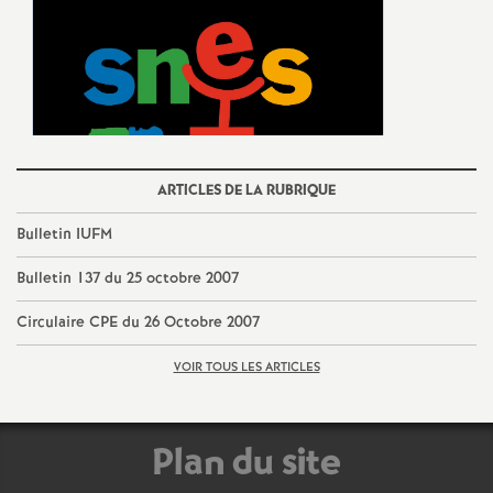
e
m
e
n
ARTICLES DE LA RUBRIQUE
t
Bulletin IUFM
Bulletin 137 du 25 octobre 2007
s
Circulaire CPE du 26 Octobre 2007
d
VOIR TOUS LES ARTICLES
e
Plan du site
S