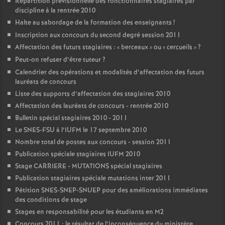
Répartition prévisionnelle des fonctionnaires stagiaires par
discipline à la rentrée 2010
Halte au sabordage de la formation des enseignants
!
Inscription aux concours du second degré session 2011
Affectation des futurs stagiaires : «
berceaux
» ou «
cercueils
»
?
Peut-on refuser d’être tuteur
?
Calendrier des opérations et modalités d’affectation des futurs
lauréats de concours
Liste des supports d’affectation des stagiaires 2010
Affectation des lauréats de concours - rentrée 2010
Bulletin spécial stagiaires 2010 - 2011
Le SNES-FSU à l’IUFM le 17 septembre 2010
Nombre total de postes aux concours - session 2011
Publication spéciale stagiaires IUFM 2010
Stage CARRIERE - MUTATIONS spécial stagiaires
Publication stagiaires spéciale mutations inter 2011
Pétition SNES-SNEP-SNUEP pour des améliorations immédiates
des conditions de stage
Stages en responsabilité pour les étudiants en M2
Concours 2011 : le résultat de l’inconséquence du ministère