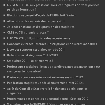
URGENT : NON aux pressions, tous les stagiaires doivent pouvoir
partir en formation
!
Elections au conseil d’école de l’IUFM le 8 février
!
Affectation des lauréats de concours 2011
Journées nationales d’expression des stagiaires
CLES et C2I : premiers reculs
?
LUC CHATEL, l’illusionniste des recrutements
Concours externes-internes : Inscriptions et nouvelles modalités
Liste des supports stagiaires rentrée 2011
Bulletin spécial stagiaires 2011-2012
Stagiaires 2011 : exprimez-vous
!
Professeurs stagiaires : le stage «
carrières, métiers, mutations
» est
avancé au 16 novembre
!
Postes aux concours internes et externes session 2012
Publication stagiaires «
spécial mouvement inter 2012
»
Arrêt du Conseil d’État : vers la fin du temps plein pour les
stagiaires
Programmes des concours du second degré - Session 2013
Stagiaires : avec le SNES-FSU faire un recours en tribunal