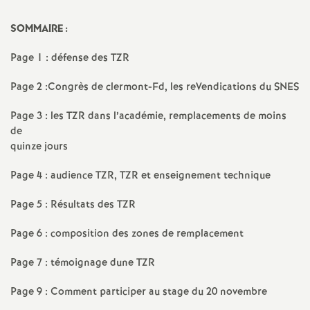
a
SOMMAIRE :
t
Page 1 : défense des TZR
Page 2 :Congrès de clermont-Fd, les reVendications du SNES
i
Page 3 : les TZR dans l’académie, remplacements de moins
o
de
quinze jours
n
Page 4 : audience TZR, TZR et enseignement technique
a
Page 5 : Résultats des TZR
l
Page 6 : composition des zones de remplacement
Page 7 : témoignage dune TZR
d
Page 9 : Comment participer au stage du 20 novembre