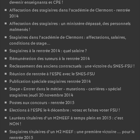
devenir enseignants et CPE
!
Affectation des stagiaires dans l’académie de Clermont - rentrée
2014
Affectation des stagiaires : un ministère dépassé, des personnels
malmenés
!
Stagiaires dans l’académie de Clermont : affectations, salaires,
conditions de stage...
Stagiaires à la rentrée 2014 : quel salaire
?
Rémunération des tuteurs à la rentrée 2014
Reclassement des anciens contractuels : une victoire du SNES-FSU
!
Réunion de rentrée à l’ESPE avec le SNES-FSU
Publication spéciale stagiaires rentrée 2014
Stage «
Entrer dans le métier - mutations - carrières
» spécial
stagiaires jeudi 20 novembre 2014
Postes aux concours - rentrée 2015
Elections à l’ESPE le 4 décembre : votez et faites voter FSU
!
Lauréats titulaires d’un M2MEEF à temps plein en 2015 : c’est
NON
!
Stagiaires titulaires d’un M2 MEEF : une première victoire ... pour la
rentrée 2015