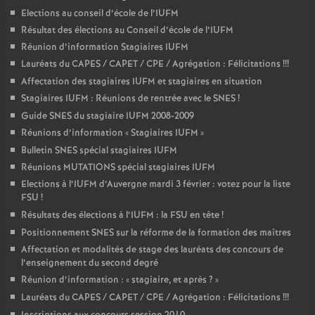
Elections au conseil d’école de l’IUFM
Résultat des élections au Conseil d’école de l’IUFM
Réunion d’information Stagiaires IUFM
Lauréats du CAPES / CAPET / CPE / Agrégation : Félicitations
!!!
Affectation des stagiaires IUFM et stagiaires en situation
Stagiaires IUFM : Réunions de rentrée avec le SNES
!
Guide SNES du stagiaire IUFM 2008-2009
Réunions d’information «
Stagiaires IUFM
»
Bulletin SNES spécial stagiaires IUFM
Réunions MUTATIONS spécial stagiaires IUFM
Elections à l’IUFM d’Auvergne mardi 3 février : votez pour la liste
FSU
!
Résultats des élections à l’IUFM : la FSU en tête
!
Positionnement SNES sur la réforme de la formation des maîtres
Affectation et modalités de stage des lauréats des concours de
l’enseignement du second degré
Réunion d’information : «
stagiaire, et après
?
»
Lauréats du CAPES / CAPET / CPE / Agrégation : Félicitations
!!!