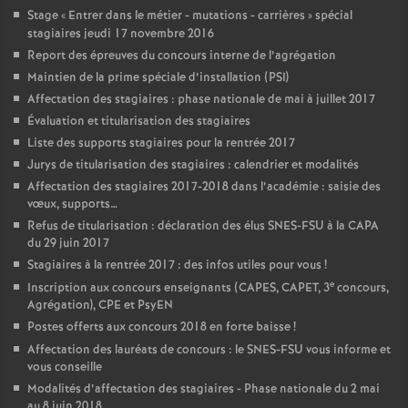
Stage «
Entrer dans le métier - mutations - carrières
» spécial
stagiaires jeudi 17 novembre 2016
Report des épreuves du concours interne de l’agrégation
Maintien de la prime spéciale d’installation (PSI)
Affectation des stagiaires : phase nationale de mai à juillet 2017
Évaluation et titularisation des stagiaires
Liste des supports stagiaires pour la rentrée 2017
Jurys de titularisation des stagiaires : calendrier et modalités
Affectation des stagiaires 2017-2018 dans l’académie : saisie des
vœux, supports…
Refus de titularisation : déclaration des élus SNES-FSU à la CAPA
du 29 juin 2017
Stagiaires à la rentrée 2017 : des infos utiles pour vous
!
e
Inscription aux concours enseignants (CAPES, CAPET, 3
concours,
Agrégation), CPE et PsyEN
Postes offerts aux concours 2018 en forte baisse
!
Affectation des lauréats de concours : le SNES-FSU vous informe et
vous conseille
Modalités d’affectation des stagiaires - Phase nationale du 2 mai
au 8 juin 2018