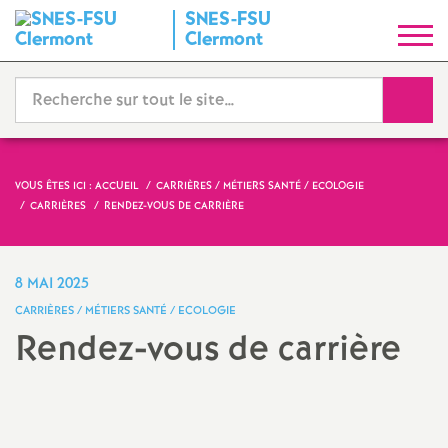
SNES-FSU
S
Clermont
y
Reche
n
d
VOUS ÊTES ICI :
ACCUEIL
CARRIÈRES / MÉTIERS SANTÉ / ECOLOGIE
CARRIÈRES
RENDEZ-VOUS DE CARRIÈRE
i
c
8 MAI 2025
CARRIÈRES / MÉTIERS SANTÉ / ECOLOGIE
a
Rendez-vous de carrière
t
Imprimer
l'article
N