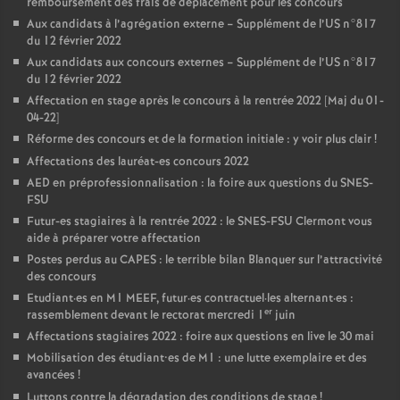
remboursement des frais de déplacement pour les concours
Aux candidats à l’agrégation externe – Supplément de l’US n°817
du 12 février 2022
Aux candidats aux concours externes – Supplément de l’US n°817
du 12 février 2022
Affectation en stage après le concours à la rentrée 2022 [Maj du 01-
04-22]
Réforme des concours et de la formation initiale : y voir plus clair
!
Affectations des lauréat-es concours 2022
AED en préprofessionnalisation : la foire aux questions du SNES-
FSU
Futur-es stagiaires à la rentrée 2022 : le SNES-FSU Clermont vous
aide à préparer votre affectation
Postes perdus au CAPES : le terrible bilan Blanquer sur l’attractivité
des concours
Etudiant
·
es en M1 MEEF, futur
·
es contractuel
·
les alternant
·
es :
er
rassemblement devant le rectorat mercredi 1
juin
Affectations stagiaires 2022 : foire aux questions en live le 30 mai
Mobilisation des étudiant•es de M1 : une lutte exemplaire et des
avancées
!
Luttons contre la dégradation des conditions de stage
!