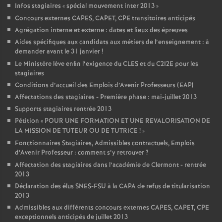
Infos stagiaires «
spécial mouvement inter 2013
»
Concours externes CAPES, CAPET, CPE transitoires anticipés
Agrégation interne et externe : dates et lieux des épreuves
Aides spécifiques aux candidats aux métiers de l’enseignement : à
demander avant le 31 janvier
!
Le Ministère lève enfin l’exigence du CLES et du C2I2E pour les
stagiaires
Conditions d’accueil des Emplois d’Avenir Professeurs (EAP)
Affectations des stagiaires - Première phase : mai-juillet 2013
Supports stagiaires rentrée 2013
Pétition «
POUR UNE FORMATION ET UNE REVALORISATION DE
LA MISSION DE TUTEUR OU DE TUTRICE
!
»
Fonctionnaires Stagiaires, Admissibles contractuels, Emplois
d’Avenir Professeur : comment s’y retrouver
?
Affectation des stagiaires dans l’académie de Clermont - rentrée
2013
Déclaration des élus SNES-FSU à la CAPA de refus de titularisation
2013
Admissibles aux différents concours externes CAPES, CAPET, CPE
exceptionnels anticipés de juillet 2013