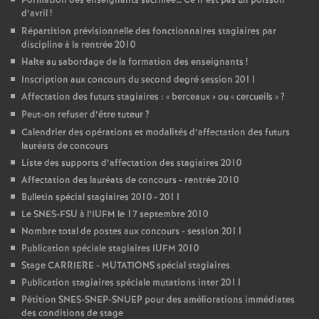
Formation des enseignants sacrifiée… Ce n’est pas un poisson
d’avril
!
Répartition prévisionnelle des fonctionnaires stagiaires par
discipline à la rentrée 2010
Halte au sabordage de la formation des enseignants
!
Inscription aux concours du second degré session 2011
Affectation des futurs stagiaires : «
berceaux
» ou «
cercueils
»
?
Peut-on refuser d’être tuteur
?
Calendrier des opérations et modalités d’affectation des futurs
lauréats de concours
Liste des supports d’affectation des stagiaires 2010
Affectation des lauréats de concours - rentrée 2010
Bulletin spécial stagiaires 2010 - 2011
Le SNES-FSU à l’IUFM le 17 septembre 2010
Nombre total de postes aux concours - session 2011
Publication spéciale stagiaires IUFM 2010
Stage CARRIERE - MUTATIONS spécial stagiaires
Publication stagiaires spéciale mutations inter 2011
Pétition SNES-SNEP-SNUEP pour des améliorations immédiates
des conditions de stage