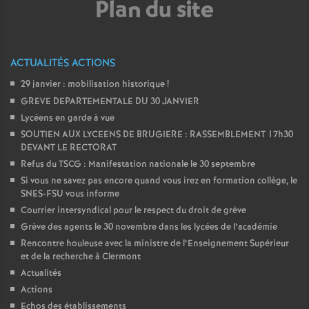
Plan du site
e
c
ACTUALITÉS ACTIONS
o
29 janvier : mobilisation historique
!
GREVE DEPARTEMENTALE DU 30 JANVIER
n
Lycéens en garde à vue
SOUTIEN AUX LYCEENS DE BRUGIERE : RASSEMBLEMENT 17h30
d
DEVANT LE RECTORAT
Refus du TSCG : Manifestation nationale le 30 septembre
Si vous ne savez pas encore quand vous irez en formation collège, le
d
SNES-FSU vous informe
Courrier intersyndical pour le respect du droit de grève
e
Grève des agents le 30 novembre dans les lycées de l’académie
Rencontre houleuse avec la ministre de l’Enseignement Supérieur
g
et de la recherche à Clermont
Actualités
r
Actions
Echos des établissements