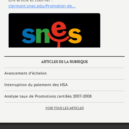
e
m
e
n
t
ARTICLES DE LA RUBRIQUE
s
Avancement d’échelon
Interruption du paiement des HSA
d
Analyse taux de Promotions certifiés 2007-2008
e
VOIR TOUS LES ARTICLES
S