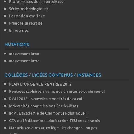
Professeur.es documentalistes
Séries technologiques
o
Formation continue
Prendre sa retraite
u
En retraite
r
MUTATIONS
mouvement inter
s
mouvement intra
COLLÈGES / LYCÉES CONTENUS / INSTANCES
PLAN D’URGENCE RENTREE 2012
Rentrées scolaires à venir, nos craintes se confirment
!
DGH 2015 : Nouvelles modalités de calcul
Indemnités pour Missions Particulières
IMP : L’académie de Clermont se distingue
!
CTA du 14 décembre : déclaration FSU et avis votés
Manuels scolaires au collège : les changer….ou pas