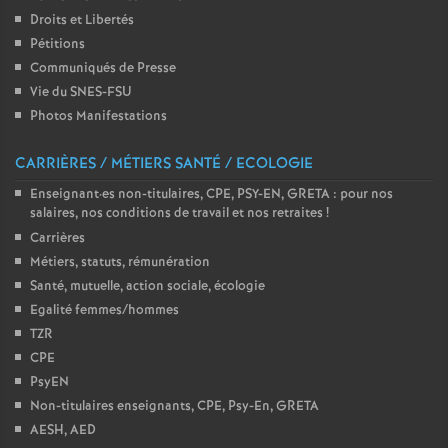
Droits et Libertés
é
Pétitions
Communiqués de Presse
O
Vie du SNES-FSU
Photos Manifestations
r
CARRIÈRES / MÉTIERS SANTÉ / ECOLOGIE
l
Enseignant
·
es non-titulaires, CPE, PSY-EN, GRETA : pour nos
salaires, nos conditions de travail et nos retraites
!
é
Carrières
Métiers, statuts, rémunération
a
Santé, mutuelle, action sociale, écologie
Egalité femmes/hommes
n
TZR
CPE
s
PsyEN
Non-titulaires enseignants, CPE, Psy-En, GRETA
T
AESH, AED