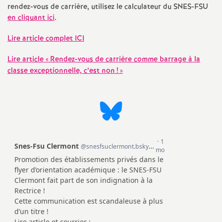
e
rendez-vous de carrière, utilisez le calculateur du SNES-FSU
en cliquant ici
.
s
Lire article complet ICI
E
Lire article «
Rendez-vous de carrière comme barrage à la
n
classe exceptionnelle, c’est non
!
»
s
e
i
g
n