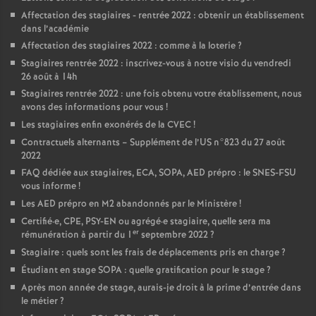
Affectation des stagiaires - rentrée 2022 : obtenir un établissement
dans l’académie
Affectation des stagiaires 2022 : comme à la loterie
?
Stagiaires rentrée 2022 : inscrivez-vous à notre visio du vendredi
26 août à 14h
Stagiaires rentrée 2022 : une fois obtenu votre établissement, nous
avons des informations pour vous
!
Les stagiaires enfin exonérés de la CVEC
!
Contractuels alternants – Supplément de l’US n°823 du 27 août
2022
FAQ dédiée aux stagiaires, ECA, SOPA, AED prépro : le SNES-FSU
vous informe
!
Les AED prépro en M2 abandonnés par le Ministère
!
Certifié
·
e, CPE, PSY-EN ou agrégé
·
e stagiaire, quelle sera ma
er
rémunération à partir du 1
septembre 2022
?
Stagiaire : quels sont les frais de déplacements pris en charge
?
Étudiant en stage SOPA : quelle gratification pour le stage
?
Après mon année de stage, aurais-je droit à la prime d’entrée dans
le métier
?