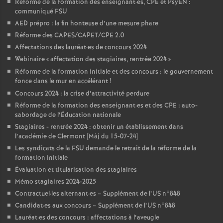
Réforme de la formation des enseignant
·
es, CPE et PsyEN :
communiqué FSU
AED prépro : la fin honteuse d’une mesure phare
Réforme des CAPES/CAPET/CPE 2.0
Affectations des lauréat
·
es de concours 2024
Webinaire «
affectation des stagiaires, rentrée 2024
»
Réforme de la formation initiale et des concours : le gouvernement
fonce dans le mur en accélérant
!
Concours 2024 : la crise d’attractivité perdure
Réforme de la formation des enseignant
·
es et des CPE : auto-
sabordage de l’Éducation nationale
Stagiaires - rentrée 2024 : obtenir un établissement dans
l’académie de Clermont [Màj du 15-07-24]
Les syndicats de la FSU demande le retrait de la réforme de la
formation initiale
Évaluation et titularisation des stagiaires
Mémo stagiaires 2024-2025
Contractuel
·
les alternant
·
es – Supplément de l’US n°848
Candidat
·
es aux concours – Supplément de l’US n°848
Lauréat
·
es des concours : affectations à l’aveugle