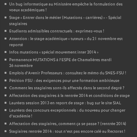
Un bug informatique au Ministère empêche la formulation des
voeux académiques
!
Stage «
Entrer dans le métier (Mutations - carrières)
» - Spécial
stagiaires
Etudiants admissibles contractuels : exprimez-vous
!
Attention : le stage académique «
tuteurs
» du 21 novembre est
reporté
Infos mutations «
spécial mouvement inter 2014
»
Permanence MUTATIONS à l’ESPE de Chamalières mardi
26 novembre
Emplois d’Avenir Professeurs : consultez le mémo du SNES-FSU
!
Pétition FSU : des exigences pour une formation ambitieuse
Comment les stagiaires sont-ils affectés dans le second degré
?
Affectation des stagiaires à la rentrée 2014 et conditions de stage
Lauréats session 2013 en report de stage : bug sur le site SIAL
Lauréats des concours exceptionnels : du nouveau pour changer
d’académie
!
Affectation des stagiaires, comment ça se passe
? (rentrée 2014)
Stagiaires rentrée 2014 : tout n’est pas encore calé au Rectorat
!