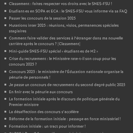
Classement : faites respecter vos droits avec le SNES-FSU
!
Etudiant
·
es en SOPA et ECA : le SNES-FSU vous informe via sa FAQ
Passer les concours de la session 2025
Mutations inter 2025 : réunions, visios, permanences spéciales
stagiaires
Comment faire valider des services à l’étranger dans ma nouvelle
carrière après le concours
? [Classement]
Mini-guide SNES-FSU spécial «
étudiant
·
es de M2
»
Crise du recrutement : le Ministère rate-t-il son coup pour les
concours 2025
?
Concours 2025 : le ministère de l’Éducation nationale organise la
pénurie de personnels
!
Je passe un concours de recrutement du second degré public 2025
En finir avec la pénurie aux concours
La formation initiale après le discours de politique générale du
Premier ministre
La désaffection des concours s’accélère
Réforme de la formation initiale : passage en force ministériel
!
Formation initiale : un tract pour informer
!