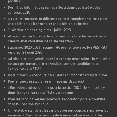
possible
!
Dernières informations sur les affectations des lauréats des
concours 2020
À tous les concours, établissez des listes complémentaires : c’est
une décision de bon sens, et une décision de justice.
Titularisation des stagiaires - juillet 2020
Affectation des lauréats de concours dans l’académie de Clermont :
calendrier et modalités de saisie des vœux
Stagiaires 2020-2021 : réunion de pré-rentrée avec le SNES-FSU
vendredi 21 août 2020
Admissibles non-admis-es et listes complémentaires : le Ministère
ne veut pas entendre les revendications des candidat-es et
l’exigence de la FSU
!
Inscription aux concours 2021 : dates et modalités d’inscription
Pré-rentrée des stagiaires à l’Inspe mardi 25 août
«
Entretien professionnel
» pour la session 2020 : le Ministère y
tient, les syndicats de la FSU s’y opposent
Pour les candidat-es aux concours, l’allocation pour la diversité
dans la Fonction Publique
Un véritable scandale : les candidat-es aux concours écarté-es du
versement d’un onzième mois de bourse malgré le report des