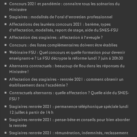
Concours 2021 et pandémie : connaître tous les scénarios du
Ministère
Stagiaires : modalités de l’oral d’entretien professionnel
Affectations des lauréats concours 2021 : barème, types
d’affectation, modalités, report de stage, aide du SNES-FSU
Affectation des stagiaires : affectation à l’aveugle
?
Concours : des listes complémentaires doivent être établies
Webinaire FSU : Quel concours et quelle formation pour devenir
enseignant-e
? La FSU décrypte la réforme lundi 7 juin à 20h30
Alternants contractuels : beaucoup de flou dans les réponses du
Ministère
!
Affectation des stagiaires - rentrée 2021 : comment obtenir un
établissement dans l’académie
?
Contractuels alternants : quelle affectation
? Quelle aide du SNES-
FSU
?
Stagiaires rentrée 2021 : permanence téléphonique spéciale lundi
12 juillet à partir de 14 h
Stagiaires rentrée 2021 : pense-bête et conseils pour bien aborder
la rentrée
Stagiaires rentrée 2021 : rémunération, indemnités, reclassement