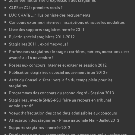
Journées nationales d’expression des stagiaires
CLES et C2I : premiers reculs
?
LUC CHATEL, l’illusionniste des recrutements
Concours externes-internes : Inscriptions et nouvelles modalités
Liste des supports stagiaires rentrée 2011
Bulletin spécial stagiaires 2011-2012
Stagiaires 2011 : exprimez-vous
!
Professeurs stagiaires : le stage «
carrières, métiers, mutations
» est
avancé au 16 novembre
!
Postes aux concours internes et externes session 2012
Publication stagiaires «
spécial mouvement inter 2012
»
Arrêt du Conseil d’État : vers la fin du temps plein pour les
stagiaires
Programmes des concours du second degré - Session 2013
Stagiaires : avec le SNES-FSU faire un recours en tribunal
administratif
Voeux d’affectation des candidats admissibles aux concours
Affectation des stagiaires - Phase nationale Mai - Juillet 2012
Supports stagiaires - rentrée 2012