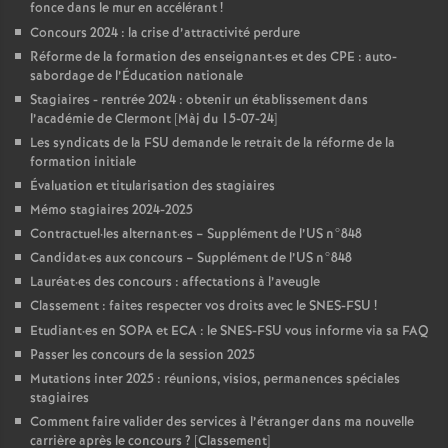
fonce dans le mur en accélérant
!
Concours 2024 : la crise d’attractivité perdure
Réforme de la formation des enseignant
·
es et des CPE : auto-
sabordage de l’Éducation nationale
Stagiaires - rentrée 2024 : obtenir un établissement dans
l’académie de Clermont [Màj du 15-07-24]
Les syndicats de la FSU demande le retrait de la réforme de la
formation initiale
Évaluation et titularisation des stagiaires
Mémo stagiaires 2024-2025
Contractuel
·
les alternant
·
es – Supplément de l’US n°848
Candidat
·
es aux concours – Supplément de l’US n°848
Lauréat
·
es des concours : affectations à l’aveugle
Classement : faites respecter vos droits avec le SNES-FSU
!
Etudiant
·
es en SOPA et ECA : le SNES-FSU vous informe via sa FAQ
Passer les concours de la session 2025
Mutations inter 2025 : réunions, visios, permanences spéciales
stagiaires
Comment faire valider des services à l’étranger dans ma nouvelle
carrière après le concours
? [Classement]