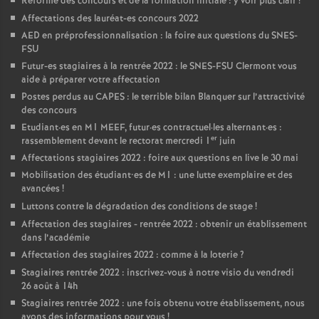
Réforme des concours et de la formation initiale : y voir plus clair
!
Affectations des lauréat-es concours 2022
AED en préprofessionnalisation : la foire aux questions du SNES-
FSU
Futur-es stagiaires à la rentrée 2022 : le SNES-FSU Clermont vous
aide à préparer votre affectation
Postes perdus au CAPES : le terrible bilan Blanquer sur l’attractivité
des concours
Etudiant
·
es en M1 MEEF, futur
·
es contractuel
·
les alternant
·
es :
er
rassemblement devant le rectorat mercredi 1
juin
Affectations stagiaires 2022 : foire aux questions en live le 30 mai
Mobilisation des étudiant•es de M1 : une lutte exemplaire et des
avancées
!
Luttons contre la dégradation des conditions de stage
!
Affectation des stagiaires - rentrée 2022 : obtenir un établissement
dans l’académie
Affectation des stagiaires 2022 : comme à la loterie
?
Stagiaires rentrée 2022 : inscrivez-vous à notre visio du vendredi
26 août à 14h
Stagiaires rentrée 2022 : une fois obtenu votre établissement, nous
avons des informations pour vous
!