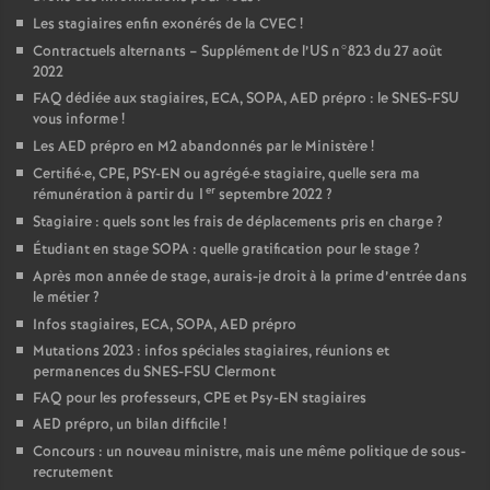
Les stagiaires enfin exonérés de la CVEC
!
Contractuels alternants – Supplément de l’US n°823 du 27 août
2022
FAQ dédiée aux stagiaires, ECA, SOPA, AED prépro : le SNES-FSU
vous informe
!
Les AED prépro en M2 abandonnés par le Ministère
!
Certifié
·
e, CPE, PSY-EN ou agrégé
·
e stagiaire, quelle sera ma
er
rémunération à partir du 1
septembre 2022
?
Stagiaire : quels sont les frais de déplacements pris en charge
?
Étudiant en stage SOPA : quelle gratification pour le stage
?
Après mon année de stage, aurais-je droit à la prime d’entrée dans
le métier
?
Infos stagiaires, ECA, SOPA, AED prépro
Mutations 2023 : infos spéciales stagiaires, réunions et
permanences du SNES-FSU Clermont
FAQ pour les professeurs, CPE et Psy-EN stagiaires
AED prépro, un bilan difficile
!
Concours : un nouveau ministre, mais une même politique de sous-
recrutement