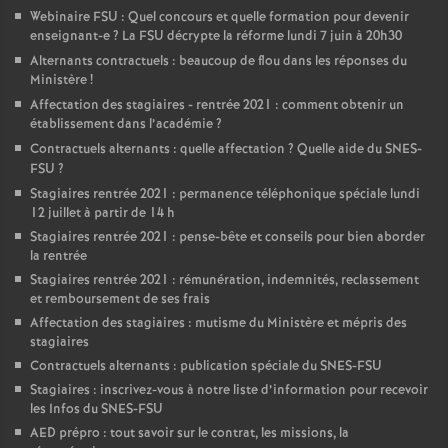
Webinaire FSU : Quel concours et quelle formation pour devenir
enseignant-e
? La FSU décrypte la réforme lundi 7 juin à 20h30
Alternants contractuels : beaucoup de flou dans les réponses du
Ministère
!
Affectation des stagiaires - rentrée 2021 : comment obtenir un
établissement dans l’académie
?
Contractuels alternants : quelle affectation
? Quelle aide du SNES-
FSU
?
Stagiaires rentrée 2021 : permanence téléphonique spéciale lundi
12 juillet à partir de 14 h
Stagiaires rentrée 2021 : pense-bête et conseils pour bien aborder
la rentrée
Stagiaires rentrée 2021 : rémunération, indemnités, reclassement
et remboursement de ses frais
Affectation des stagiaires : mutisme du Ministère et mépris des
stagiaires
Contractuels alternants : publication spéciale du SNES-FSU
Stagiaires : inscrivez-vous à notre liste d’information pour recevoir
les Infos du SNES-FSU
AED prépro : tout savoir sur le contrat, les missions, la