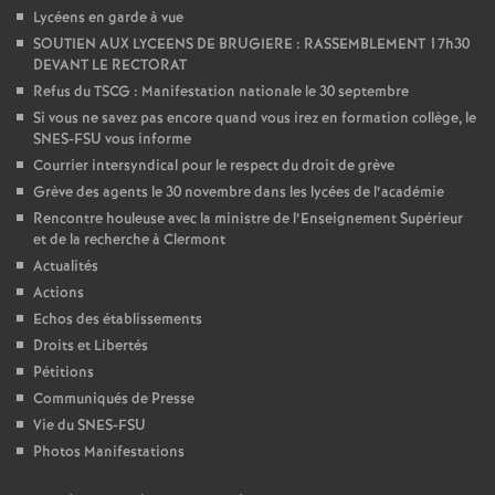
Lycéens en garde à vue
é
SOUTIEN AUX LYCEENS DE BRUGIERE : RASSEMBLEMENT 17h30
DEVANT LE RECTORAT
O
Refus du TSCG : Manifestation nationale le 30 septembre
Si vous ne savez pas encore quand vous irez en formation collège, le
r
SNES-FSU vous informe
Courrier intersyndical pour le respect du droit de grève
l
Grève des agents le 30 novembre dans les lycées de l’académie
Rencontre houleuse avec la ministre de l’Enseignement Supérieur
et de la recherche à Clermont
é
Actualités
Actions
a
Echos des établissements
Droits et Libertés
n
Pétitions
Communiqués de Presse
s
Vie du SNES-FSU
Photos Manifestations
T