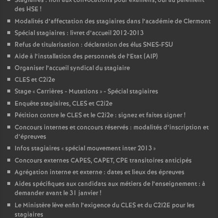
Stagiaires : non aux convocations pour examens, oui au paiement
des HSE
!
Modalités d’affectation des stagiaires dans l’académie de Clermont
Spécial stagiaires : livret d’accueil 2012-2013
Refus de titularisation : déclaration des élus SNES-FSU
Aide à l’installation des personnels de l’Etat (AIP)
Organiser l’accueil syndical du stagiaire
CLES et C2i2e
Stage «
Carrières - Mutations
» - Spécial stagiaires
Enquête stagiaires, CLES et C2i2e
Pétition contre le CLES et le C2i2e : signez et faites signer
!
Concours internes et concours réservés : modalités d’inscription et
d’épreuves
Infos stagiaires «
spécial mouvement inter 2013
»
Concours externes CAPES, CAPET, CPE transitoires anticipés
Agrégation interne et externe : dates et lieux des épreuves
Aides spécifiques aux candidats aux métiers de l’enseignement : à
demander avant le 31 janvier
!
Le Ministère lève enfin l’exigence du CLES et du C2I2E pour les
stagiaires