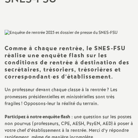
a
Imprimer
l'article
t
i
Comme à chaque rentrée, le SNES-FSU
réalise une enquête flash sur les
o
conditions de rentrée à destination des
secrétaires, trésoriers, trésorières et
n
correspondant
·
es d’établissement.
a
Un professeur devant chaque classe à la rentrée
? Les
promesses présidentielles et ministérielles sont très
l
fragiles
! Opposons-leur la réalité du terrain.
Participez à notre enquête flash
: une question sur les postes
d
non pourvus (professeurs, CPE, AESH, PsyEN, AED) à poser à
votre chef d’établissement à la rentrée. Merci d’y répondre
rapidement, même de manière incomplète.