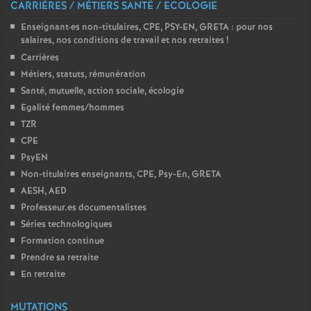
CARRIÈRES / MÉTIERS SANTÉ / ECOLOGIE
o
Enseignant
·
es non-titulaires, CPE, PSY-EN, GRETA : pour nos
salaires, nos conditions de travail et nos retraites
!
u
Carrières
Métiers, statuts, rémunération
Santé, mutuelle, action sociale, écologie
r
Egalité femmes/hommes
TZR
s
CPE
PsyEN
Non-titulaires enseignants, CPE, Psy-En, GRETA
AESH, AED
Professeur.es documentalistes
Séries technologiques
Formation continue
Prendre sa retraite
En retraite
MUTATIONS