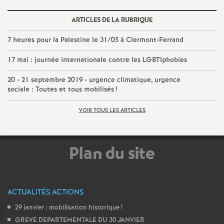
e
ARTICLES DE LA RUBRIQUE
c
7 heures pour la Palestine le 31/05 à Clermont-Ferrand
o
17 mai : journée internationale contre les LGBTIphobies
20 - 21 septembre 2019 - urgence climatique, urgence
n
sociale : Toutes et tous mobilisés
!
d
VOIR TOUS LES ARTICLES
d
Plan du site
e
g
ACTUALITÉS ACTIONS
29 janvier : mobilisation historique
!
r
GREVE DEPARTEMENTALE DU 30 JANVIER