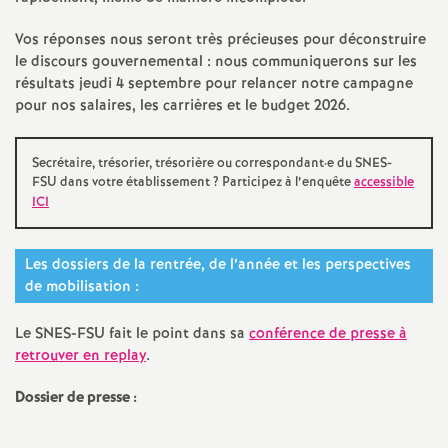
e
Vos réponses nous seront très précieuses pour déconstruire
s
le discours gouvernemental : nous communiquerons sur les
résultats jeudi 4 septembre pour relancer notre campagne
E
pour nos salaires, les carrières et le budget 2026.
n
Secrétaire, trésorier, trésorière ou correspondant
·
e du SNES-
FSU dans votre établissement
? Participez à l’enquête
accessible
s
ICI
e
Les dossiers de la rentrée, de l’année et les perspectives
de mobilisation :
i
Le SNES-FSU fait le point dans sa
conférence de presse à
g
retrouver en replay
.
n
Dossier de presse :