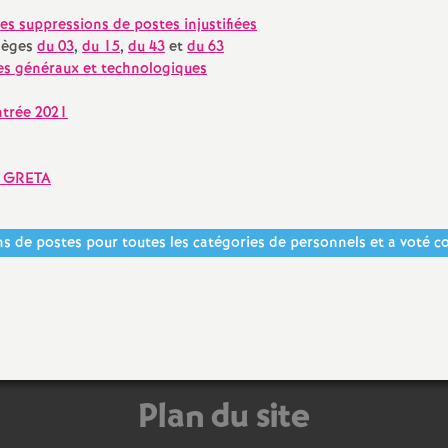
e
es suppressions de postes injustifiées
llèges
du 03
,
du 15
,
du 43
et
du 63
s
ées généraux et technologiques
E
ntrée 2021
n
es GRETA
s
s de postes pour toutes les catégories de personnels et a voté c
e
i
g
Plan du site
n