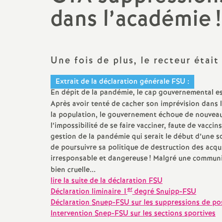
Droits et Libertés
dans l’académie
!
Egalité femmes/hommes
Pétitions
TZR
Communiqués de Presse
Une fois de plus, le recteur était
CPE
Vie du SNES-FSU
Extrait de la déclaration générale FSU :
PsyEN
En dépit de la pandémie, le cap gouvernemental e
Après avoir tenté de cacher son imprévision dans
Photos Manifestations
la population, le gouvernement échoue de nouveau 
Non-titulaires enseignants,
CPE, Psy-En, GRETA
l’impossibilité de se faire vacciner, faute de vacci
gestion de la pandémie qui serait le début d’une so
de poursuivre sa politique de destruction des acqu
AESH, AED
irresponsable et dangereuse
! Malgré une communic
bien cruelle...
Professeur.es
lire la suite de la déclaration FSU
documentalistes
er
Déclaration liminaire 1
degré Snuipp-FSU
Déclaration Snuep-FSU sur les suppressions de pos
Séries technologiques
Intervention Snep-FSU sur les sections sportives