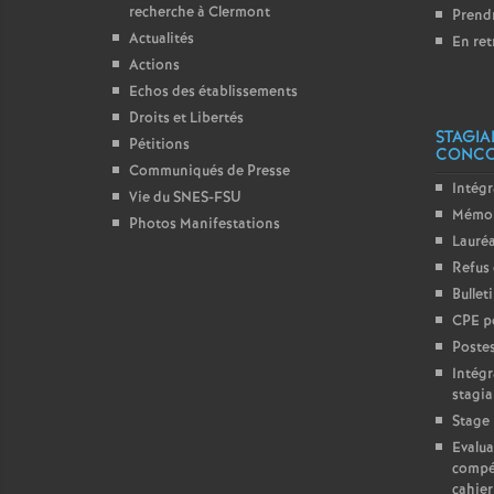
recherche à Clermont
Prendr
Actualités
En ret
Actions
Echos des établissements
Droits et Libertés
STAGIA
Pétitions
CONC
Communiqués de Presse
Intégr
Vie du SNES-FSU
Mémo 
Photos Manifestations
Lauréa
Refus 
Bullet
CPE p
Postes
Intégr
stagia
Stage 
Evalua
compé
cahier