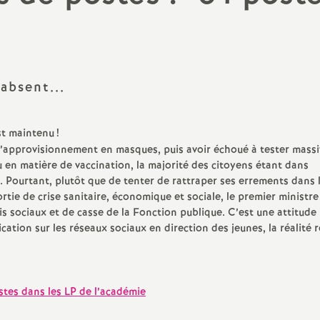
N
Contenus, disciplines,
a
numérique
t
Education prioritaire
 absent...
i
Conseils d’administration
st maintenu
!
o
CSAD, CDEN, carte scolaire
 l’approvisionnement en masques, puis avoir échoué à tester mass
en matière de vaccination, la majorité des citoyens étant dans
CSAA, CAEN
n
ns. Pourtant, plutôt que de tenter de rattraper ses errements dans 
rtie de crise sanitaire, économique et sociale, le premier ministre
is sociaux et de casse de la Fonction publique. C’est une attitude
a
ation sur les réseaux sociaux en direction des jeunes, la réalité r
l
d
tes dans les LP de l’académie