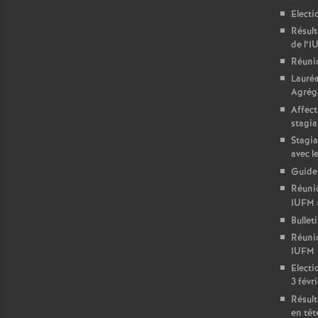
Electi
Résult
de l’
Réuni
Lauré
Agréga
Affect
stagia
Stagia
avec l
Guide
Réunio
IUFM
Bullet
Réuni
IUFM
Electi
3 févri
Résult
en têt