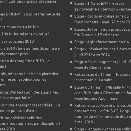
n «
mutations
» spécial stagiaires
Stage «
TICE et ENT
» le jeudi
22 novembre à Clermont-Ferran
ons à l’IUFM : Victoire très nette de
Stage «
droits et obligations du
!
fonctionnaire
» jeudi 28 mars 20
ons mutations à l’IUFM
Stages de formation proposés pa
 108 h : les raisons du refus
!
er
SNES pour le 1
trimestre
 aux concours 2010
Stage : Agir efficacement en CA
rs 2010 : les étrennes du ministre
Stage «
L’évaluation des élèves e
seignement privé
jeudi 27 février 2014
ation des stagiaires 2010 : le
Stage néo-management jeudi 10 
ale
!
lycée de Chamalières
le, refusons la mise en place des
Rattrapage du 11 juin : Toujours
 en responsabilité pour les
inacceptable
! La suite
nts
!
Stage du 11 juin : 14h salle N°4
ions d’affectation des stagiaires :
Jean Richepin à Clermont, en fa
 laissons pas faire
!
lycée Sidoine Apollinaire
ion des enseignants sacrifiée… Ce
Réforme du collège et projets de
pas un poisson d’avril
!
programmes : le SNES-FSU orga
journée de réflexion et de débat
ition prévisionnelle des
5 mai 2015
onnaires stagiaires par discipline à
trée 2010
Stage «
langues vivantes au collè