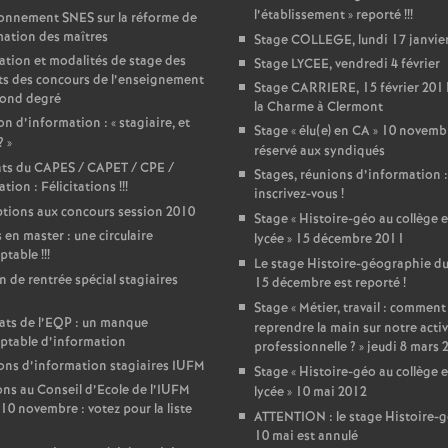
T
l’établissement
» reporté
!!!
onnement SNES sur la réforme de
mation des maîtres
Stage COLLEGE, lundi 17 janvie
o
ation et modalités de stage des
Stage LYCEE, vendredi 4 février
ts des concours de l’enseignement
Stage CARRIERE, 15 février 2011
cond degré
u
la Charme à Clermont
n d’information : «
stagiaire, et
Stage «
élu(e) en CA
» 10 novemb
?
»
réservé aux syndiqués
r
ats du CAPES / CAPET / CPE /
Stages, réunions d’information :
tion : Félicitations
!!!
inscrivez-vous
!
s
ptions aux concours session 2010
Stage «
Histoire-géo au collège e
 en master : une circulaire
lycée
» 15 décembre 2011
ptable
!!!
Le stage Histoire-géographie d
in de rentrée spécial stagiaires
15 décembre est reporté
!
Stage «
Métier, travail : comment
ats de l’EQP : un manque
reprendre la main sur notre activ
ptable d’information
professionnelle
?
» jeudi 8 mars 
ns d’information stagiaires IUFM
Stage «
Histoire-géo au collège e
ons au Conseil d’Ecole de l’IUFM
lycée
» 10 mai 2012
10 novembre : votez pour la liste
ATTENTION : le stage Histoire-
10 mai est annulé