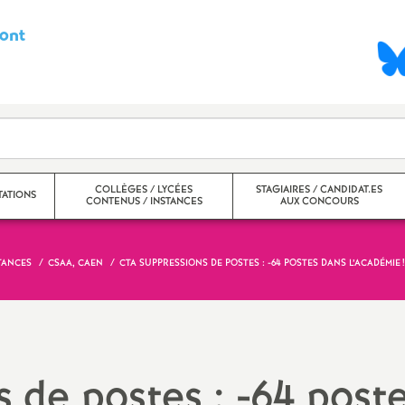
ont
S
y
n
d
COLLÈGES / LYCÉES
STAGIAIRES / CANDIDAT.ES
ATIONS
CONTENUS / INSTANCES
AUX CONCOURS
i
c
TANCES
CSAA, CAEN
CTA SUPPRESSIONS DE POSTES : -64 POSTES DANS L’ACADÉMIE
!
nter
Collèges
a
ntra
Lycées
t
Ecole inclusive, ULIS, SEGPA,
 de postes : -64 post
EREA, UPE2A