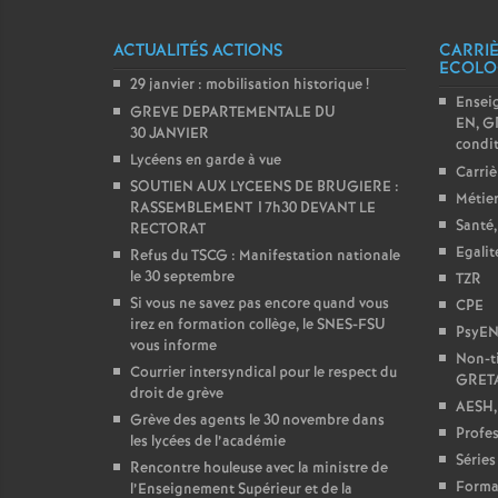
ACTUALITÉS ACTIONS
CARRIÈ
ECOLO
29 janvier : mobilisation historique
!
Ensei
GREVE DEPARTEMENTALE DU
EN, GR
30 JANVIER
condit
Lycéens en garde à vue
Carriè
SOUTIEN AUX LYCEENS DE BRUGIERE :
Métier
RASSEMBLEMENT 17h30 DEVANT LE
Santé,
RECTORAT
Egali
Refus du TSCG : Manifestation nationale
le 30 septembre
TZR
Si vous ne savez pas encore quand vous
CPE
irez en formation collège, le SNES-FSU
PsyE
vous informe
Non-ti
Courrier intersyndical pour le respect du
GRET
droit de grève
AESH,
Grève des agents le 30 novembre dans
Profes
les lycées de l’académie
Séries
Rencontre houleuse avec la ministre de
Forma
l’Enseignement Supérieur et de la