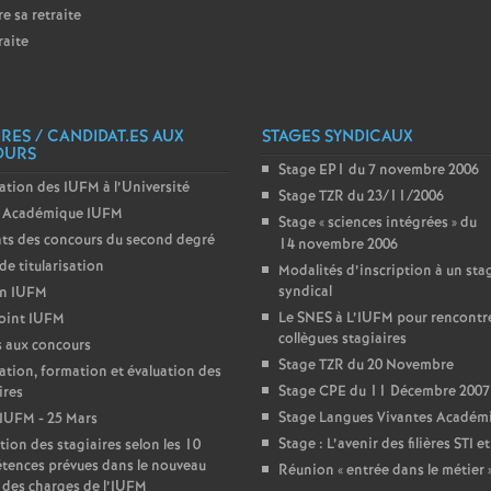
e sa retraite
e
raite
c
IRES / CANDIDAT.ES AUX
STAGES SYNDICAUX
o
OURS
Stage EP1 du 7 novembre 2006
ation des IUFM à l’Université
Stage TZR du 23/11/2006
n
Académique IUFM
Stage «
sciences intégrées
» du
ts des concours du second degré
14 novembre 2006
d
de titularisation
Modalités d’inscription à un sta
syndical
in IUFM
d
Le SNES à L’IUFM pour rencontre
oint IUFM
collègues stagiaires
 aux concours
Stage TZR du 20 Novembre
e
ation, formation et évaluation des
Stage CPE du 11 Décembre 2007
ires
Stage Langues Vivantes Académ
IUFM - 25 Mars
g
Stage : L’avenir des filières STI e
tion des stagiaires selon les 10
tences prévues dans le nouveau
Réunion «
entrée dans le métier
 des charges de l’IUFM