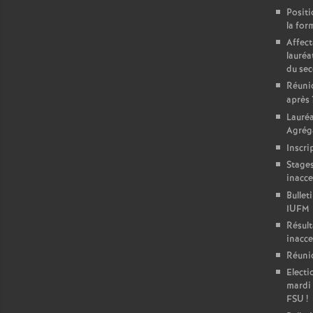
Positi
la for
Affect
lauréa
du se
Réunio
après
Lauré
Agréga
Inscri
Stages
inacce
Bullet
IUFM
Résult
inacce
Réunio
Electi
mardi 
FSU
!