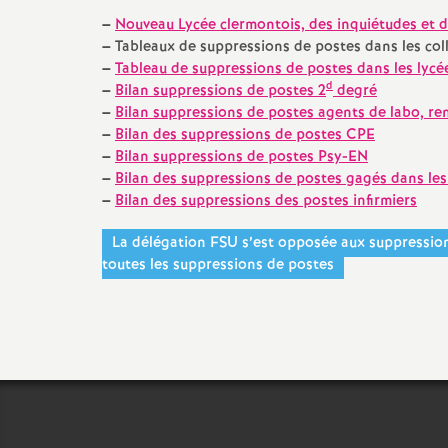
Formation continue
–
Nouveau Lycée clermontois, des inquiétudes et d
–
Tableaux de suppressions de postes dans les co
Prendre sa retraite
–
Tableau de suppressions de postes dans les lyc
d
–
Bilan suppressions de postes 2
degré
–
Bilan suppressions de postes agents de labo, re
En retraite
–
Bilan des suppressions de postes CPE
–
Bilan suppressions de postes Psy-EN
–
Bilan des suppressions de postes gagés dans l
–
Bilan des suppressions des postes infirmiers
La délégation FSU s’est opposée aux suppression
toutes les suppressions de postes