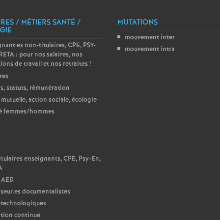
e
RES / MÉTIERS SANTÉ /
MUTATIONS
GIE
m
mouvement inter
gnant
·
es non-titulaires, CPE, PSY-
mouvement intra
ETA : pour nos salaires, nos
e
ions de travail et nos retraites
!
res
n
s, statuts, rémunération
 mutuelle, action sociale, écologie
t
té femmes/hommes
s
N
tulaires enseignants, CPE, Psy-En,
d
A
 AED
e
seur.es documentalistes
 technologiques
S
tion continue