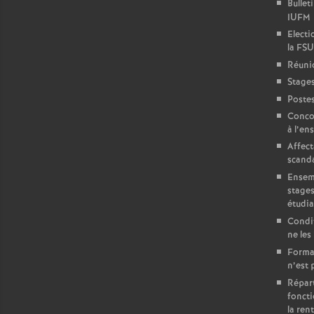
Bulleti
IUFM
Electi
la FSU
Réuni
Stages
Postes
Concou
à l’en
Affect
scand
Ensemb
stages
étudia
Condit
ne les
Format
n’est 
Répart
foncti
la ren