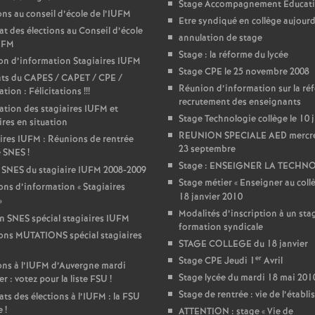
r
Stage Accompagnement Educati
ons au conseil d’école de l’IUFM
Etre syndiqué en collège aujourd
é
at des élections au Conseil d’école
annulation de stage
IUFM
Stage : la réforme du lycée
on d’information Stagiaires IUFM
O
Stage CPE le 25 novembre 2008
ats du CAPES / CAPET / CPE /
Réunion d’information sur la ré
tion : Félicitations
!!!
r
recrutement des enseignants
ation des stagiaires IUFM et
Stage Technologie collège le 10 
ires en situation
l
REUNION SPECIALE AED mercr
ires IUFM : Réunions de rentrée
23 septembre
e SNES
!
Stage : ENSEIGNER LA TECHN
 SNES du stagiaire IUFM 2008-2009
é
Stage métier «
Enseigner au coll
ns d’information «
Stagiaires
18 janvier 2010
»
a
Modalités d’inscription à un sta
in SNES spécial stagiaires IUFM
formation syndicale
ons MUTATIONS spécial stagiaires
n
STAGE COLLEGE du 18 janvier
er
Stage CPE Jeudi 1
Avril
ons à l’IUFM d’Auvergne mardi
Stage lycée du mardi 18 mai 201
er : votez pour la liste FSU
s
!
Stage de rentrée : vie de l’établ
ats des élections à l’IUFM : la FSU
e
!
ATTENTION : stage «
Vie de