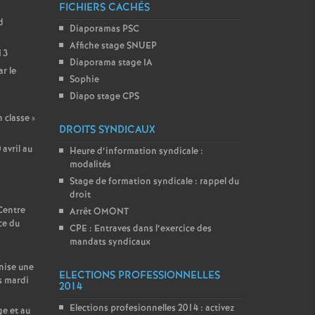
FICHIERS CACHÉS
d
Diaporamas PSC
Affiche stage SNUEP
13
Diaporama stage IA
r le
Sophie
Diapo stage CPS
n classe
»
DROITS SYNDICAUX
avril au
Heure d’information syndicale :
modalités
Stage de formation syndicale : rappel du
droit
 Centre
Arrêt OMONT
ce du
CPE : Entraves dans l’exercice des
mandats syndicaux
nise une
ELECTIONS PROFESSIONNELLES
s mardi
2014
Elections profesionnelles 2014 : activez
ge et au