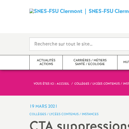
SNES-FSU Clerm
ACTUALITÉS
CARRIÈRES / MÉTIERS
MUT
ACTIONS
SANTÉ / ECOLOGIE
VOUS ÊTES ICI :
ACCUEIL
COLLÈGES / LYCÉES CONTENUS / INS
Actualités
Carrières
mouvement i
Actions
Métiers, statuts, rémunération
mouvement i
19 MARS 2021
COLLÈGES / LYCÉES CONTENUS / INSTANCES
Echos des établissements
Santé, mutuelle, action
CTA suppressions
sociale, écologie