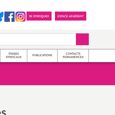
SE SYNDIQUER
ESPACE ADHÉRENT
Recherche sur le 
STAGES
CONTACTS
PUBLICATIONS
SYNDICAUX
PERMANENCES
Archives
Section académique (S3)
Année en cours
Sections départementales (S2)
Imprimer
es
l'article