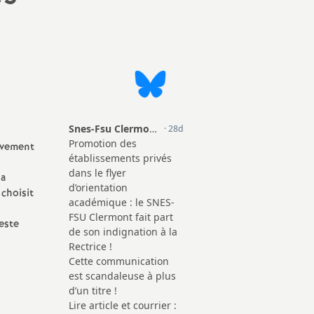
ivement
la
 choisit
este