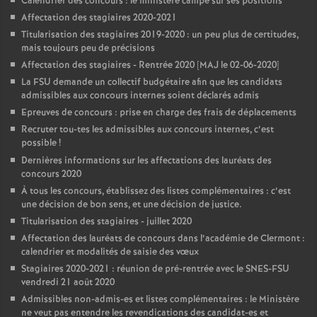
Calendrier des concours : le ministère campe sur ses positions
Affectation des stagiaires 2020-2021
Titularisation des stagiaires 2019-2020 : un peu plus de certitudes,
mais toujours peu de précisions
Affectation des stagiaires - Rentrée 2020 [MAJ le 02-06-2020]
La FSU demande un collectif budgétaire afin que les candidats
admissibles aux concours internes soient déclarés admis
Epreuves de concours : prise en charge des frais de déplacements
Recruter tou-tes les admissibles aux concours internes, c’est
possible
!
Dernières informations sur les affectations des lauréats des
concours 2020
À tous les concours, établissez des listes complémentaires : c’est
une décision de bon sens, et une décision de justice.
Titularisation des stagiaires - juillet 2020
Affectation des lauréats de concours dans l’académie de Clermont :
calendrier et modalités de saisie des vœux
Stagiaires 2020-2021 : réunion de pré-rentrée avec le SNES-FSU
vendredi 21 août 2020
Admissibles non-admis-es et listes complémentaires : le Ministère
ne veut pas entendre les revendications des candidat-es et