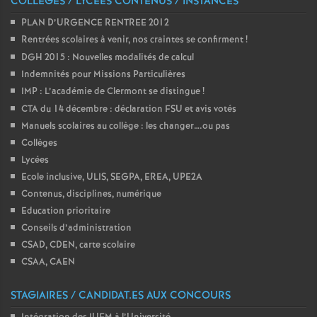
COLLÈGES / LYCÉES CONTENUS / INSTANCES
o
PLAN D’URGENCE RENTREE 2012
Rentrées scolaires à venir, nos craintes se confirment
!
DGH 2015 : Nouvelles modalités de calcul
u
Indemnités pour Missions Particulières
IMP : L’académie de Clermont se distingue
!
r
CTA du 14 décembre : déclaration FSU et avis votés
Manuels scolaires au collège : les changer….ou pas
s
Collèges
Lycées
Ecole inclusive, ULIS, SEGPA, EREA, UPE2A
Contenus, disciplines, numérique
Education prioritaire
Conseils d’administration
CSAD, CDEN, carte scolaire
CSAA, CAEN
STAGIAIRES / CANDIDAT.ES AUX CONCOURS