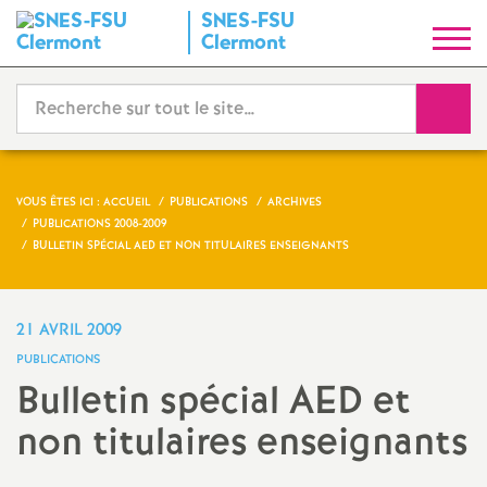
SNES-FSU
S
Clermont
y
Reche
n
d
VOUS ÊTES ICI :
ACCUEIL
PUBLICATIONS
ARCHIVES
PUBLICATIONS 2008-2009
i
BULLETIN SPÉCIAL AED ET NON TITULAIRES ENSEIGNANTS
c
21 AVRIL 2009
a
PUBLICATIONS
Bulletin spécial AED et
t
non titulaires enseignants
N
Imprimer