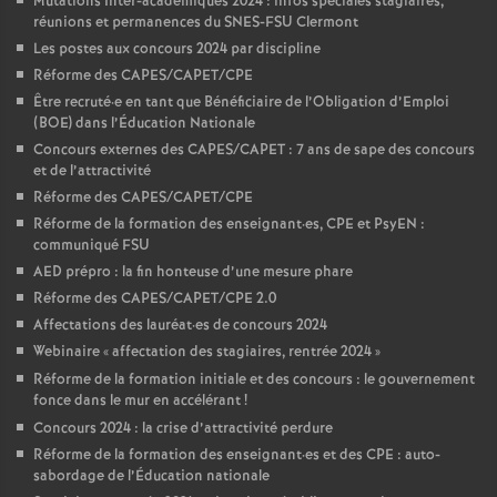
Mutations Inter-académiques 2024 : infos spéciales stagiaires,
réunions et permanences du SNES-FSU Clermont
Les postes aux concours 2024 par discipline
Réforme des CAPES/CAPET/CPE
Être recruté
·
e en tant que Bénéficiaire de l’Obligation d’Emploi
(BOE) dans l’Éducation Nationale
Concours externes des CAPES/CAPET : 7 ans de sape des concours
et de l’attractivité
Réforme des CAPES/CAPET/CPE
Réforme de la formation des enseignant
·
es, CPE et PsyEN :
communiqué FSU
AED prépro : la fin honteuse d’une mesure phare
Réforme des CAPES/CAPET/CPE 2.0
Affectations des lauréat
·
es de concours 2024
Webinaire «
affectation des stagiaires, rentrée 2024
»
Réforme de la formation initiale et des concours : le gouvernement
fonce dans le mur en accélérant
!
Concours 2024 : la crise d’attractivité perdure
Réforme de la formation des enseignant
·
es et des CPE : auto-
sabordage de l’Éducation nationale