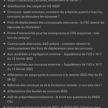
Stage «
mutations, carrières, entrée dans le métier
»
Gratification des stages en M2 MEEF
Concours : quels concours, comment les préparer, quand s’inscrire,
comment se déroulent les épreuves
?
Frais de déplacement des contractuels-alternants : la FSU attend les
réponses du Ministère
!
Prime d’attractivité pour les enseignants et CPE stagiaires : très
loin du compte
!
Contractuels alternants, AED prépro : comment obtenir le
remboursement des frais de déplacement pour les concours
Aux candidats à l’agrégation externe – Supplément de l’US n°817
du 12 février 2022
Aux candidats aux concours externes – Supplément de l’US n°817
du 12 février 2022
Affectation en stage après le concours à la rentrée 2022 [Maj du 01-
04-22]
Réforme des concours et de la formation initiale : y voir plus clair
!
Affectations des lauréat-es concours 2022
AED en préprofessionnalisation : la foire aux questions du SNES-
FSU
Futur-es stagiaires à la rentrée 2022 : le SNES-FSU Clermont vous