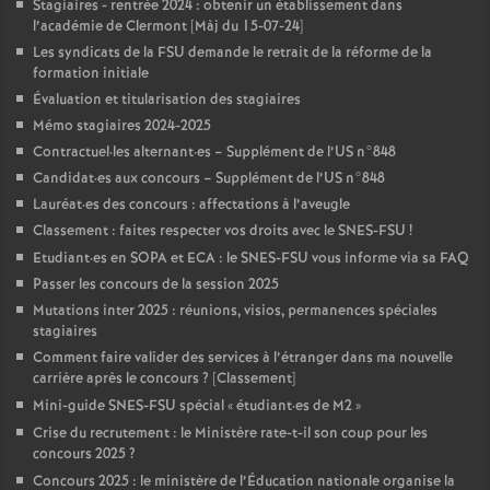
Stagiaires - rentrée 2024 : obtenir un établissement dans
l’académie de Clermont [Màj du 15-07-24]
Les syndicats de la FSU demande le retrait de la réforme de la
formation initiale
Évaluation et titularisation des stagiaires
Mémo stagiaires 2024-2025
Contractuel
·
les alternant
·
es – Supplément de l’US n°848
Candidat
·
es aux concours – Supplément de l’US n°848
Lauréat
·
es des concours : affectations à l’aveugle
Classement : faites respecter vos droits avec le SNES-FSU
!
Etudiant
·
es en SOPA et ECA : le SNES-FSU vous informe via sa FAQ
Passer les concours de la session 2025
Mutations inter 2025 : réunions, visios, permanences spéciales
stagiaires
Comment faire valider des services à l’étranger dans ma nouvelle
carrière après le concours
? [Classement]
Mini-guide SNES-FSU spécial «
étudiant
·
es de M2
»
Crise du recrutement : le Ministère rate-t-il son coup pour les
concours 2025
?
Concours 2025 : le ministère de l’Éducation nationale organise la