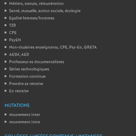
Métiers, statuts, rémunération
é
Santé, mutuelle, action sociale, écologie
Egalité femmes/hommes
O
TZR
CPE
r
PsyEN
Non-titulaires enseignants, CPE, Psy-En, GRETA
l
AESH, AED
Professeur.es documentalistes
é
Séries technologiques
Formation continue
a
Prendre sa retraite
En retraite
n
MUTATIONS
s
mouvement inter
mouvement intra
T