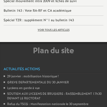
e
Spécial mouvement intra 2009 et fiches de suivi
Bulletin 143 : Vote RA-RF et CA académique
m
Spécial TZR : supplément N°1 au bulletin 143
e
VOIR TOUS LES ARTICLES
n
Plan du site
t
s
ACTUALITÉS ACTIONS
d
29 janvier : mobilisation historique
!
GREVE DEPARTEMENTALE DU 30 JANVIER
e
Lycéens en garde à vue
SOUTIEN AUX LYCEENS DE BRUGIERE : RASSEMBLEMENT 17h30
S
DEVANT LE RECTORAT
Refus du TSCG : Manifestation nationale le 30 septembre