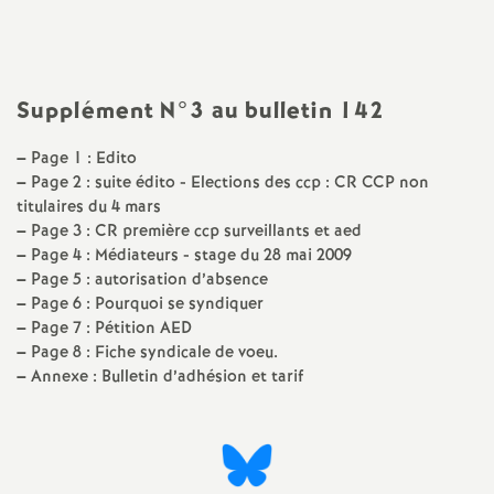
l'article
a
t
Supplément N°3 au bulletin 142
i
–
Page 1 : Edito
–
Page 2 : suite édito - Elections des ccp : CR CCP non
o
titulaires du 4 mars
–
Page 3 : CR première ccp surveillants et aed
–
Page 4 : Médiateurs - stage du 28 mai 2009
n
–
Page 5 : autorisation d’absence
–
Page 6 : Pourquoi se syndiquer
a
–
Page 7 : Pétition AED
–
Page 8 : Fiche syndicale de voeu.
l
–
Annexe : Bulletin d’adhésion et tarif
d