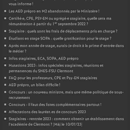
vous informe
!
Les AED prépro en M2 abandonnés par le Ministère
!
Certifié
·
e, CPE, PSY-EN ou agrégé
·
e stagiaire, quelle sera ma
er
rémunération à partir du 1
septembre 2022
?
Stagiaire : quels sont les frais de déplacements pris en charge
?
Étudiant en stage SOPA : quelle gratification pour le stage
?
Après mon année de stage, aurais-je droit à la prime d’entrée dans
le métier
?
Infos stagiaires, ECA, SOPA, AED prépro
Mutations 2023 : infos spéciales stagiaires, réunions et
permanences du SNES-FSU Clermont
FAQ pour les professeurs, CPE et Psy-EN stagiaires
AED prépro, un bilan difficile
!
Concours : un nouveau ministre, mais une même politique de sous-
recrutement
Concours : il faut des listes complémentaires partout
!
Affectations des lauréat.es de concours 2023
Stagiaires - rentrée 2023 : comment obtenir un établissement dans
l’académie de Clermont
? [Màj le 10/07/23]