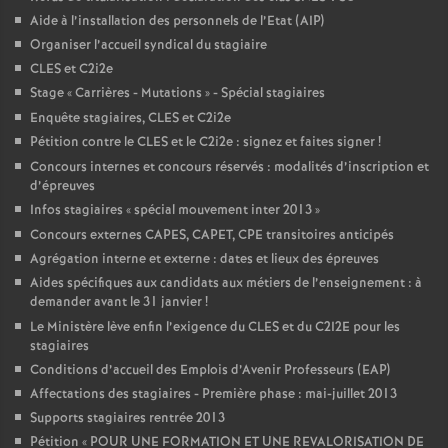
Aide à l’installation des personnels de l’Etat (AIP)
Organiser l’accueil syndical du stagiaire
CLES et C2i2e
Stage «
Carrières - Mutations
» - Spécial stagiaires
Enquête stagiaires, CLES et C2i2e
Pétition contre le CLES et le C2i2e : signez et faites signer
!
Concours internes et concours réservés : modalités d’inscription et
d’épreuves
Infos stagiaires «
spécial mouvement inter 2013
»
Concours externes CAPES, CAPET, CPE transitoires anticipés
Agrégation interne et externe : dates et lieux des épreuves
Aides spécifiques aux candidats aux métiers de l’enseignement : à
demander avant le 31 janvier
!
Le Ministère lève enfin l’exigence du CLES et du C2I2E pour les
stagiaires
Conditions d’accueil des Emplois d’Avenir Professeurs (EAP)
Affectations des stagiaires - Première phase : mai-juillet 2013
Supports stagiaires rentrée 2013
Pétition «
POUR UNE FORMATION ET UNE REVALORISATION DE