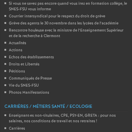
e
Si vous ne savez pas encore quand vous irez en formation collège, le
SNES-FSU vous informe
Courrier intersyndical pour le respect du droit de grève
c
Grève des agents le 30 novembre dans les lycées de l’académie
Rencontre houleuse avec la ministre de l’Enseignement Supérieur
o
et de la recherche à Clermont
Actualités
n
Actions
Echos des établissements
d
Droits et Libertés
Pétitions
d
Communiqués de Presse
Vie du SNES-FSU
Photos Manifestations
e
CARRIÈRES / MÉTIERS SANTÉ / ECOLOGIE
g
Enseignant
·
es non-titulaires, CPE, PSY-EN, GRETA : pour nos
salaires, nos conditions de travail et nos retraites
!
r
Carrières