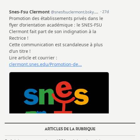
e
s
E
n
s
e
i
g
n
ARTICLES DE LA RUBRIQUE