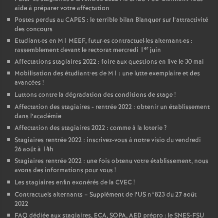
aide à préparer votre affectation
Postes perdus au CAPES : le terrible bilan Blanquer sur l’attractivité
des concours
Etudiant
·
es en M1 MEEF, futur
·
es contractuel
·
les alternant
·
es :
er
rassemblement devant le rectorat mercredi 1
juin
Affectations stagiaires 2022 : foire aux questions en live le 30 mai
Mobilisation des étudiant•es de M1 : une lutte exemplaire et des
avancées
!
Luttons contre la dégradation des conditions de stage
!
Affectation des stagiaires - rentrée 2022 : obtenir un établissement
dans l’académie
Affectation des stagiaires 2022 : comme à la loterie
?
Stagiaires rentrée 2022 : inscrivez-vous à notre visio du vendredi
26 août à 14h
Stagiaires rentrée 2022 : une fois obtenu votre établissement, nous
avons des informations pour vous
!
Les stagiaires enfin exonérés de la CVEC
!
Contractuels alternants – Supplément de l’US n°823 du 27 août
2022
FAQ dédiée aux stagiaires, ECA, SOPA, AED prépro : le SNES-FSU