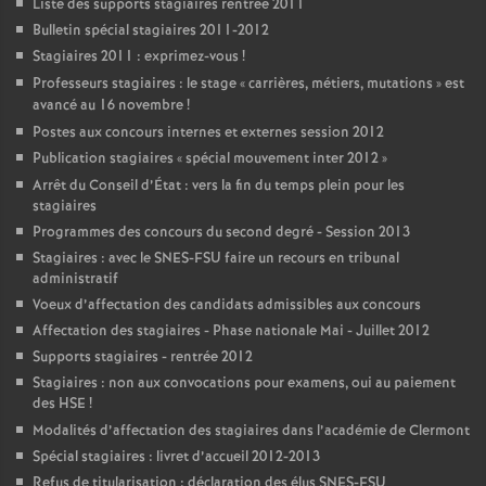
Liste des supports stagiaires rentrée 2011
Bulletin spécial stagiaires 2011-2012
Stagiaires 2011 : exprimez-vous
!
Professeurs stagiaires : le stage «
carrières, métiers, mutations
» est
avancé au 16 novembre
!
Postes aux concours internes et externes session 2012
Publication stagiaires «
spécial mouvement inter 2012
»
Arrêt du Conseil d’État : vers la fin du temps plein pour les
stagiaires
Programmes des concours du second degré - Session 2013
Stagiaires : avec le SNES-FSU faire un recours en tribunal
administratif
Voeux d’affectation des candidats admissibles aux concours
Affectation des stagiaires - Phase nationale Mai - Juillet 2012
Supports stagiaires - rentrée 2012
Stagiaires : non aux convocations pour examens, oui au paiement
des HSE
!
Modalités d’affectation des stagiaires dans l’académie de Clermont
Spécial stagiaires : livret d’accueil 2012-2013
Refus de titularisation : déclaration des élus SNES-FSU