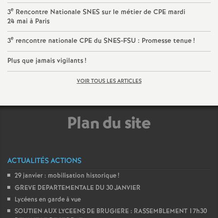
e
e
3
Rencontre Nationale SNES sur le métier de CPE mardi
24 mai à Paris
m
e
3
rencontre nationale CPE du SNES-FSU : Promesse tenue
!
e
Plus que jamais vigilants
!
n
VOIR TOUS LES ARTICLES
t
Plan du site
s
d
ACTUALITÉS ACTIONS
e
29 janvier : mobilisation historique
!
GREVE DEPARTEMENTALE DU 30 JANVIER
S
Lycéens en garde à vue
SOUTIEN AUX LYCEENS DE BRUGIERE : RASSEMBLEMENT 17h30