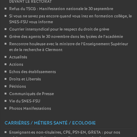
DEVANT LE RECTORAT
e
Refus du TSCG : Manifestation nationale le 30 septembre
Si vous ne savez pas encore quand vous irez en formation collège, le
c
SNES-FSU vous informe
Courrier intersyndical pour le respect du droit de grève
o
Grève des agents le 30 novembre dans les lycées de l’académie
Rencontre houleuse avec la ministre de l’Enseignement Supérieur
n
et de la recherche à Clermont
Actualités
Actions
d
Echos des établissements
Droits et Libertés
d
Pétitions
Communiqués de Presse
e
Vie du SNES-FSU
Photos Manifestations
g
CARRIÈRES / MÉTIERS SANTÉ / ECOLOGIE
r
Enseignant
·
es non-titulaires, CPE, PSY-EN, GRETA : pour nos