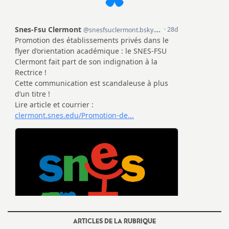
e
s
E
n
s
e
i
g
n
ARTICLES DE LA RUBRIQUE