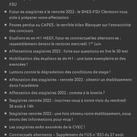
FSU
Futur-es stagiaires à la rentrée 2022 : le SNES-FSU Clermont vous
aide à préparer votre affectation
Postes perdus au CAPES : le terrible bilan Blanquer sur l’attractivité
des concours
Etudiant
·
es en M1 MEEF, futur
·
es contractuel
·
les alternant
·
es :
er
rassemblement devant le rectorat mercredi 1
juin
Affectations stagiaires 2022 : foire aux questions en live le 30 mai
Mobilisation des étudiant•es de M1 : une lutte exemplaire et des
avancées
!
Luttons contre la dégradation des conditions de stage
!
Affectation des stagiaires - rentrée 2022 : obtenir un établissement
dans l’académie
Affectation des stagiaires 2022 : comme à la loterie
?
Stagiaires rentrée 2022 : inscrivez-vous à notre visio du vendredi
26 août à 14h
Stagiaires rentrée 2022 : une fois obtenu votre établissement, nous
avons des informations pour vous
!
Les stagiaires enfin exonérés de la CVEC
!
Contractuels alternants – Supplément de l’US n°823 du 27 août