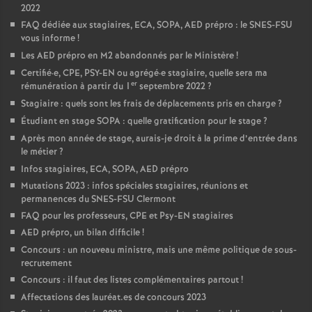
2022
FAQ dédiée aux stagiaires, ECA, SOPA, AED prépro : le SNES-FSU
vous informe
!
Les AED prépro en M2 abandonnés par le Ministère
!
Certifié
·
e, CPE, PSY-EN ou agrégé
·
e stagiaire, quelle sera ma
er
rémunération à partir du 1
septembre 2022
?
Stagiaire : quels sont les frais de déplacements pris en charge
?
Étudiant en stage SOPA : quelle gratification pour le stage
?
Après mon année de stage, aurais-je droit à la prime d’entrée dans
le métier
?
Infos stagiaires, ECA, SOPA, AED prépro
Mutations 2023 : infos spéciales stagiaires, réunions et
permanences du SNES-FSU Clermont
FAQ pour les professeurs, CPE et Psy-EN stagiaires
AED prépro, un bilan difficile
!
Concours : un nouveau ministre, mais une même politique de sous-
recrutement
Concours : il faut des listes complémentaires partout
!
Affectations des lauréat.es de concours 2023