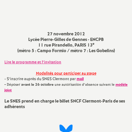
Imprimer
a
l'article
t
27 novembre 2012
i
Lycée Pierre-Gilles de Gennes - ENCPB
e
11 rue Pirandello, PARIS 13
(métro 5 : Campo Formio / métro 7 : Les Gobelins)
o
Lire le programme et l’invitation
n
Modalités pour participer au stage
- S’inscrire auprès du SNES Clermont par
mail
a
-
Déposer
avant le 26 octobre
une autorisation d’absence suivant le
modèle
joint
l
Le SNES prend en charge le billet SNCF Clermont-Paris de ses
adhérents
d