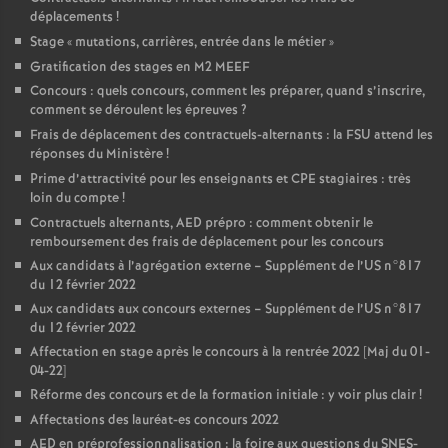
déplacements
!
Stage «
mutations, carrières, entrée dans le métier
»
Gratification des stages en M2 MEEF
Concours : quels concours, comment les préparer, quand s’inscrire,
comment se déroulent les épreuves
?
Frais de déplacement des contractuels-alternants : la FSU attend les
réponses du Ministère
!
Prime d’attractivité pour les enseignants et CPE stagiaires : très
loin du compte
!
Contractuels alternants, AED prépro : comment obtenir le
remboursement des frais de déplacement pour les concours
Aux candidats à l’agrégation externe – Supplément de l’US n°817
du 12 février 2022
Aux candidats aux concours externes – Supplément de l’US n°817
du 12 février 2022
Affectation en stage après le concours à la rentrée 2022 [Maj du 01-
04-22]
Réforme des concours et de la formation initiale : y voir plus clair
!
Affectations des lauréat-es concours 2022
AED en préprofessionnalisation : la foire aux questions du SNES-