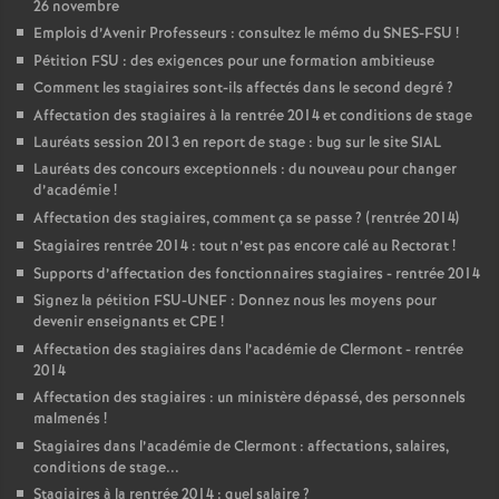
26 novembre
Emplois d’Avenir Professeurs : consultez le mémo du SNES-FSU
!
Pétition FSU : des exigences pour une formation ambitieuse
Comment les stagiaires sont-ils affectés dans le second degré
?
Affectation des stagiaires à la rentrée 2014 et conditions de stage
Lauréats session 2013 en report de stage : bug sur le site SIAL
Lauréats des concours exceptionnels : du nouveau pour changer
d’académie
!
Affectation des stagiaires, comment ça se passe
? (rentrée 2014)
Stagiaires rentrée 2014 : tout n’est pas encore calé au Rectorat
!
Supports d’affectation des fonctionnaires stagiaires - rentrée 2014
Signez la pétition FSU-UNEF : Donnez nous les moyens pour
devenir enseignants et CPE
!
Affectation des stagiaires dans l’académie de Clermont - rentrée
2014
Affectation des stagiaires : un ministère dépassé, des personnels
malmenés
!
Stagiaires dans l’académie de Clermont : affectations, salaires,
conditions de stage...
Stagiaires à la rentrée 2014 : quel salaire
?