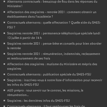
Alternants contractuels : beaucoup de flou dans les réponses du
Ministère
!
Affectation des stagiaires - rentrée 2021 : comment obtenir un
établissement dans l’académie
?
Contractuels alternants : quelle affectation
? Quelle aide du SNES-
FSU
?
Stagiaires rentrée 2021 : permanence téléphonique spéciale lundi
12 juillet à partir de 14 h
Stagiaires rentrée 2021 : pense-bête et conseils pour bien aborder
la rentrée
Stagiaires rentrée 2021 : rémunération, indemnités, reclassement
et remboursement de ses frais
Affectation des stagiaires : mutisme du Ministère et mépris des
stagiaires
Contractuels alternants : publication spéciale du SNES-FSU
Stagiaires : inscrivez-vous à notre liste d’information pour recevoir
les Infos du SNES-FSU
AED prépro : tout savoir sur le contrat, les missions, la
rémunération…
Stagiaires : les dernières infos du SNES-FSU
Contractuels-alternants : il faut rembourser les frais de