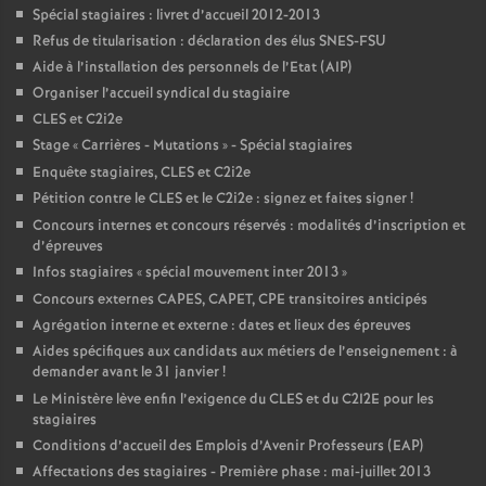
Spécial stagiaires : livret d’accueil 2012-2013
Refus de titularisation : déclaration des élus SNES-FSU
Aide à l’installation des personnels de l’Etat (AIP)
Organiser l’accueil syndical du stagiaire
CLES et C2i2e
Stage «
Carrières - Mutations
» - Spécial stagiaires
Enquête stagiaires, CLES et C2i2e
Pétition contre le CLES et le C2i2e : signez et faites signer
!
Concours internes et concours réservés : modalités d’inscription et
d’épreuves
Infos stagiaires «
spécial mouvement inter 2013
»
Concours externes CAPES, CAPET, CPE transitoires anticipés
Agrégation interne et externe : dates et lieux des épreuves
Aides spécifiques aux candidats aux métiers de l’enseignement : à
demander avant le 31 janvier
!
Le Ministère lève enfin l’exigence du CLES et du C2I2E pour les
stagiaires
Conditions d’accueil des Emplois d’Avenir Professeurs (EAP)
Affectations des stagiaires - Première phase : mai-juillet 2013