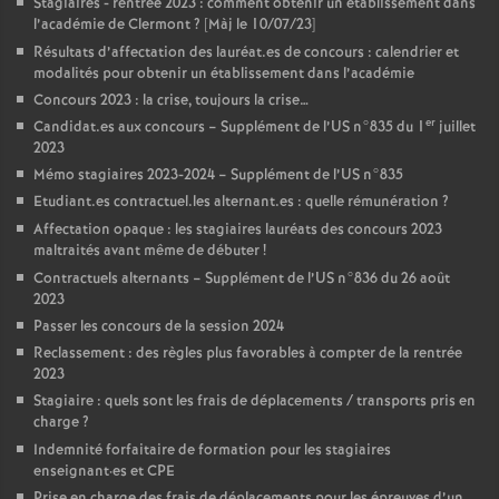
Stagiaires - rentrée 2023 : comment obtenir un établissement dans
l’académie de Clermont
? [Màj le 10/07/23]
Résultats d’affectation des lauréat.es de concours : calendrier et
modalités pour obtenir un établissement dans l’académie
Concours 2023 : la crise, toujours la crise…
er
Candidat.es aux concours – Supplément de l’US n°835 du 1
juillet
2023
Mémo stagiaires 2023-2024 – Supplément de l’US n°835
Etudiant.es contractuel.les alternant.es : quelle rémunération
?
Affectation opaque : les stagiaires lauréats des concours 2023
maltraités avant même de débuter
!
Contractuels alternants – Supplément de l’US n°836 du 26 août
2023
Passer les concours de la session 2024
Reclassement : des règles plus favorables à compter de la rentrée
2023
Stagiaire : quels sont les frais de déplacements / transports pris en
charge
?
Indemnité forfaitaire de formation pour les stagiaires
enseignant
·
es et CPE
Prise en charge des frais de déplacements pour les épreuves d’un