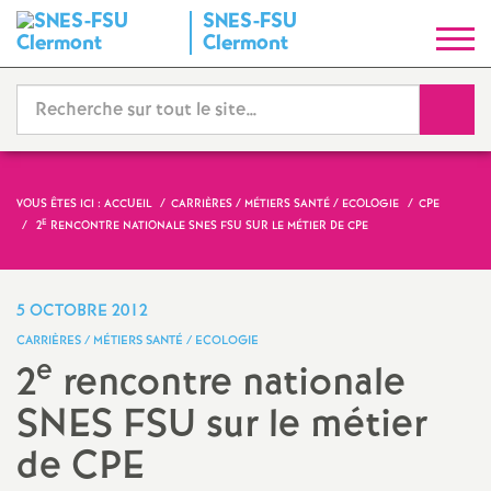
SNES-FSU
S
Clermont
y
Reche
n
d
VOUS ÊTES ICI :
ACCUEIL
CARRIÈRES / MÉTIERS SANTÉ / ECOLOGIE
CPE
E
2
RENCONTRE NATIONALE SNES FSU SUR LE MÉTIER DE CPE
i
c
5 OCTOBRE 2012
CARRIÈRES / MÉTIERS SANTÉ / ECOLOGIE
a
e
2
rencontre nationale
SNES FSU sur le métier
t
de CPE
N