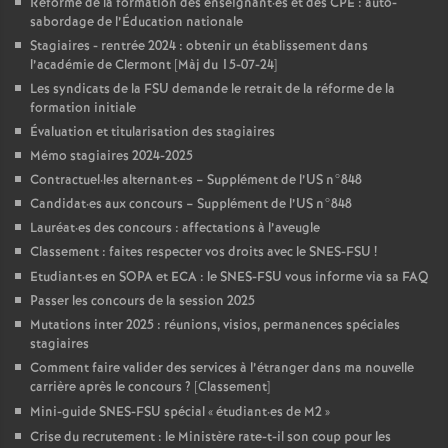
Réforme de la formation des enseignant
·
es et des CPE : auto-
sabordage de l’Éducation nationale
Stagiaires - rentrée 2024 : obtenir un établissement dans
l’académie de Clermont [Màj du 15-07-24]
Les syndicats de la FSU demande le retrait de la réforme de la
formation initiale
Évaluation et titularisation des stagiaires
Mémo stagiaires 2024-2025
Contractuel
·
les alternant
·
es – Supplément de l’US n°848
Candidat
·
es aux concours – Supplément de l’US n°848
Lauréat
·
es des concours : affectations à l’aveugle
Classement : faites respecter vos droits avec le SNES-FSU
!
Etudiant
·
es en SOPA et ECA : le SNES-FSU vous informe via sa FAQ
Passer les concours de la session 2025
Mutations inter 2025 : réunions, visios, permanences spéciales
stagiaires
Comment faire valider des services à l’étranger dans ma nouvelle
carrière après le concours
? [Classement]
Mini-guide SNES-FSU spécial «
étudiant
·
es de M2
»
Crise du recrutement : le Ministère rate-t-il son coup pour les