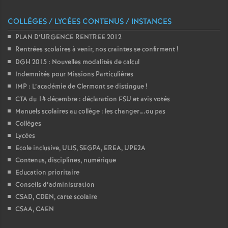
o
COLLÈGES / LYCÉES CONTENUS / INSTANCES
PLAN D’URGENCE RENTREE 2012
u
Rentrées scolaires à venir, nos craintes se confirment
!
DGH 2015 : Nouvelles modalités de calcul
r
Indemnités pour Missions Particulières
IMP : L’académie de Clermont se distingue
!
s
CTA du 14 décembre : déclaration FSU et avis votés
Manuels scolaires au collège : les changer….ou pas
Collèges
Lycées
Ecole inclusive, ULIS, SEGPA, EREA, UPE2A
Contenus, disciplines, numérique
Education prioritaire
Conseils d’administration
CSAD, CDEN, carte scolaire
CSAA, CAEN