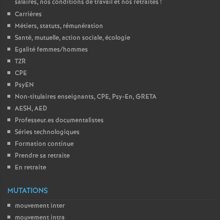
salaires, nos conditions de travail et nos retraites
!
é
Carrières
Métiers, statuts, rémunération
O
Santé, mutuelle, action sociale, écologie
Egalité femmes/hommes
r
TZR
CPE
PsyEN
l
Non-titulaires enseignants, CPE, Psy-En, GRETA
AESH, AED
é
Professeur.es documentalistes
Séries technologiques
a
Formation continue
Prendre sa retraite
n
En retraite
s
MUTATIONS
mouvement inter
T
mouvement intra