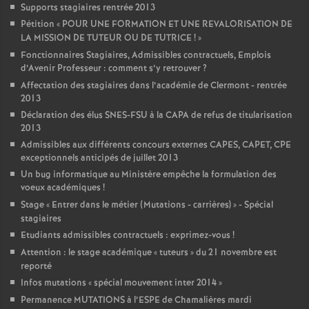
Supports stagiaires rentrée 2013
Pétition «
POUR UNE FORMATION ET UNE REVALORISATION DE
LA MISSION DE TUTEUR OU DE TUTRICE
!
»
Fonctionnaires Stagiaires, Admissibles contractuels, Emplois
d’Avenir Professeur : comment s’y retrouver
?
Affectation des stagiaires dans l’académie de Clermont - rentrée
2013
Déclaration des élus SNES-FSU à la CAPA de refus de titularisation
2013
Admissibles aux différents concours externes CAPES, CAPET, CPE
exceptionnels anticipés de juillet 2013
Un bug informatique au Ministère empêche la formulation des
voeux académiques
!
Stage «
Entrer dans le métier (Mutations - carrières)
» - Spécial
stagiaires
Etudiants admissibles contractuels : exprimez-vous
!
Attention : le stage académique «
tuteurs
» du 21 novembre est
reporté
Infos mutations «
spécial mouvement inter 2014
»
Permanence MUTATIONS à l’ESPE de Chamalières mardi