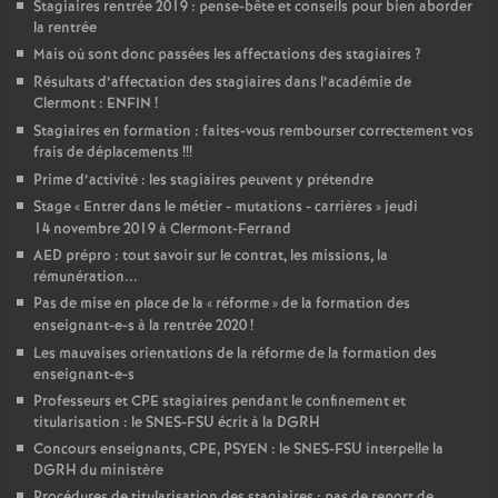
Stagiaires rentrée 2019 : pense-bête et conseils pour bien aborder
la rentrée
Mais où sont donc passées les affectations des stagiaires
?
Résultats d’affectation des stagiaires dans l’académie de
Clermont : ENFIN
!
Stagiaires en formation : faites-vous rembourser correctement vos
frais de déplacements
!!!
Prime d’activité : les stagiaires peuvent y prétendre
Stage «
Entrer dans le métier - mutations - carrières
» jeudi
14 novembre 2019 à Clermont-Ferrand
AED prépro : tout savoir sur le contrat, les missions, la
rémunération...
Pas de mise en place de la «
réforme
» de la formation des
enseignant-e-s à la rentrée 2020
!
Les mauvaises orientations de la réforme de la formation des
enseignant-e-s
Professeurs et CPE stagiaires pendant le confinement et
titularisation : le SNES-FSU écrit à la DGRH
Concours enseignants, CPE, PSYEN : le SNES-FSU interpelle la
DGRH du ministère
Procédures de titularisation des stagiaires : pas de report de